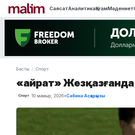
Саясат
Аналитика
Қоғам
Мәдениет
Басты
Спорт
«Қайрат» Жезқазғанда
10 мамыр, 2026
•
Сабина Асқарқызы
Спорт