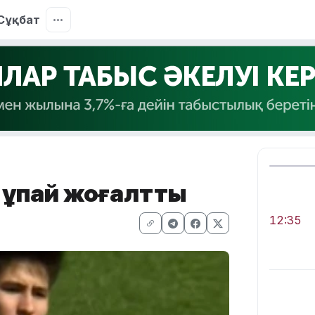
Сұқбат
 ұпай жоғалтты
12:35