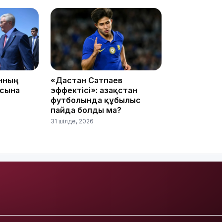
08:42
анның
«Дастан Сатпаев
асына
эффектісі»: Қазақстан
футболында құбылыс
пайда болды ма?
31 шілде, 2026
08:25
08:22