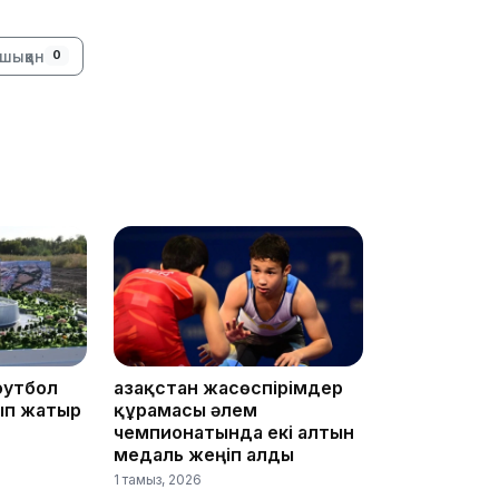
шыққан
0
09:40
09:40
футбол
Қазақстан жасөспірімдер
ып жатыр
құрамасы әлем
чемпионатында екі алтын
медаль жеңіп алды
1 тамыз, 2026
09:03