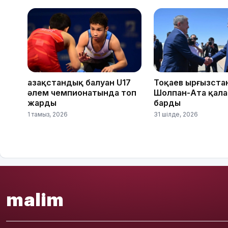
Қазақстандық балуан U17
Тоқаев Қырғызст
әлем чемпионатында топ
Шолпан-Ата қал
жарды
барды
1 тамыз, 2026
31 шілде, 2026
malim