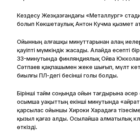
Кездесу Жезқазғандағы «Металлург» стадио
болып Көкшетаулық Антон Кучма қызмет а
Ойынның алғашқы минуттарынан алаң иелер
қауіпті мүмкіндік жасады. Алайда есепті б
33-минутында финляндиялық Ойва Юкколаны
Сәтпаев қақпашымен жеке шығып, мүлт ке
биылғы ҚПЛ-дегі бесінші голы болды.
Бірінші тайм соңында ойын тағдырына әсер
Қосымша уақыттың екінші минутында «Қайр
қарсылас ойыншы Хироки Харадаға тізесімен
қызыл қағаз алды. Осылайша алматылық кл
өткізді.