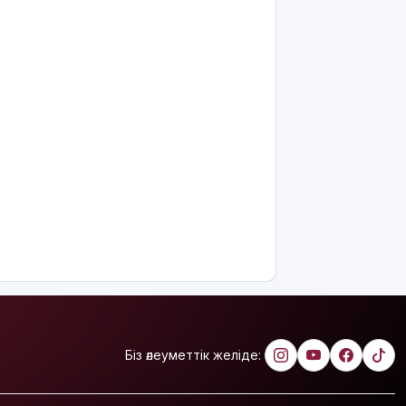
«Самұрық-
Қазынаға»
өтті
АҚШ-тың
қолдауымен
Венесуэлада
билік пен
оппозиция
келіссөзге
кірісті
7 тамызға
арналған
ауа райы
болжамы
7 тамызға
валюта
Біз әлеуметтік желіде:
бағамы
жарияланды