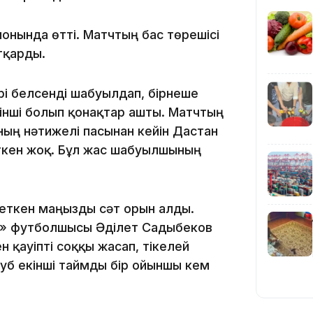
нында өтті. Матчтың бас төрешісі
10:53
тқарды.
і белсенді шабуылдап, бірнеше
ірінші болып қонақтар ашты. Матчтың
ң нәтижелі пасынан кейін Дастан
ткен жоқ. Бұл жас шабуылшының
10:35
 еткен маңызды сәт орын алды.
ат» футболшысы Әділет Садыбеков
 қауіпті соққы жасап, тікелей
уб екінші таймды бір ойыншы кем
10:25