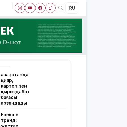
RU
Қазақстанда
қияр,
картоп пен
қырыққабат
бағасы
арзандады
Ерекше
тренд:
жастар