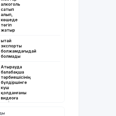
алкоголь
сатып
алып,
көшеде
төгіп
жатыр
Қытай
экспорты
болжамдағыдай
болмады
Атырауда
балабақша
тәрбиешісінің
бүлдіршінге
күш
қолданғаны
видеоға
түсіп
қалды
лды