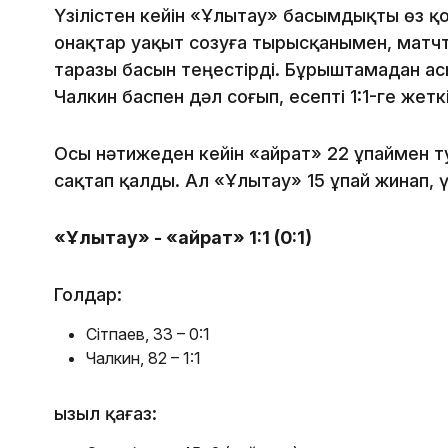
Үзілістен кейін «Ұлытау» басымдықты өз қ
Қонақтар уақыт созуға тырысқанымен, матч
таразы басын теңестірді. Бұрыштамадан ас
Чалкин баспен дәл соғып, есепті 1:1-ге жеткі
Осы нәтижеден кейін «Қайрат» 22 ұпаймен 
сақтап қалды. Ал «Ұлытау» 15 ұпай жинап, ү
«Ұлытау» - «Қайрат» 1:1 (0:1)
Голдар:
Сітпаев, 33 – 0:1
Чалкин, 82 – 1:1
Қызыл қағаз: