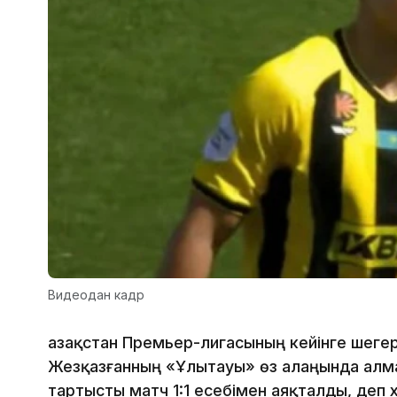
Видеодан кадр
Қазақстан Премьер-лигасының кейінге шеге
Жезқазғанның «Ұлытауы» өз алаңында алма
тартысты матч 1:1 есебімен аяқталды, деп