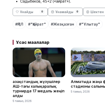
Садыбеков, 45+2 («Қайрат»).
🤍 Ұнайды
😞 Ұнамайды
😡 Шектен 
0
0
#ҚПЛ
#"Қайрат"
#Жезқазған
#"Ұлытау"
Ұқсас мақалалар
Қазақстандық жүзушілер
Алматыда жаңа 
АҚШ-тағы халықаралық
стадионы салын
турнирде 17 медаль жеңіп
5 тамыз, 2026
алды
5 тамыз, 2026