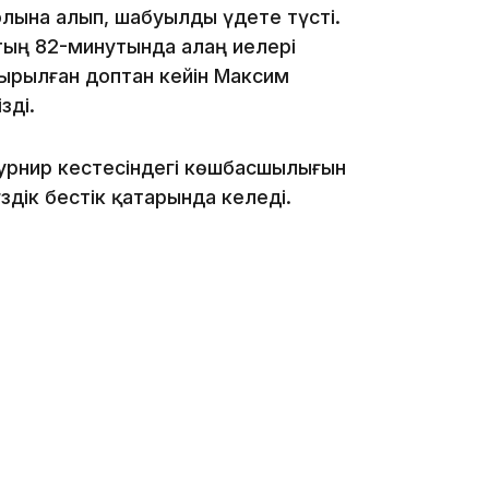
олына алып, шабуылды үдете түсті.
тың 82-минутында алаң иелері
ырылған доптан кейін Максим
зді.
10:05
турнир кестесіндегі көшбасшылығын
здік бестік қатарында келеді.
09:53