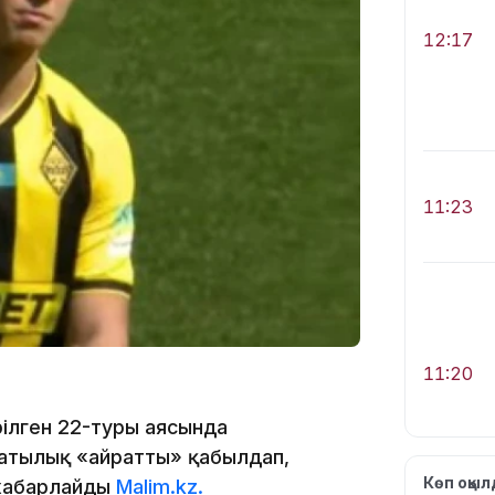
12:17
11:23
11:20
рілген 22-туры аясында
тылық «Қайратты» қабылдап,
Көп оқы
 хабарлайды
Malim.kz.