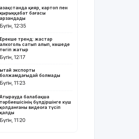
Ғалымдар
Қазақстанда қияр, картоп пен
"ми
қырыққабат бағасы
дамуына
арзандады
еттен гөрі
Бүгін, 12:35
қант
пайдалы"
Ерекше тренд: жастар
деп жатыр
алкоголь сатып алып, көшеде
төгіп жатыр
Атырауда
Бүгін, 12:17
ер адам 12
жастағы
Қытай экспорты
қызды
болжамдағыдай болмады
алкогольге
Бүгін, 11:23
жұмсап,
зорламақ
болған
Атырауда балабақша
тәрбиешісінің бүлдіршінге күш
қолданғаны видеоға түсіп
Жапонияда
қалды
жойқын
Бүгін, 11:20
тайфун:
жүздеген
рейс