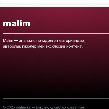
malim
Malim — анализге негізделген материалдар,
авторлық пікірлер мен эксклюзив контент.
© 2025
malim.kz
— Барлық құқықтар қорғалған.