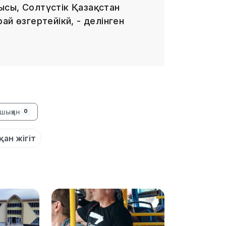
ысы, Солтүстік Қазақстан
ай өзгертейікй, - делінген
16:33
16:01
шыққан
0
ан жігіт
15:33