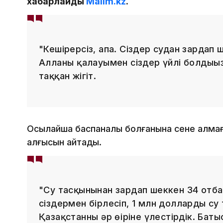
хабарлайды
Malim.kz
.
"Кешірерсіз, апа. Сіздер судан зардап ш
Алланың қалауымен сіздер үйлі болдыңы
таққан жігіт.
Осылайша баспаналы болғанына сене алмаға
алғысын айтады.
"Су тасқынынан зардап шеккен 34 отба
сіздермен бірлесіп, 1 млн долларды с
Қазақстанның әр өңіріне үлестірдік. Ба