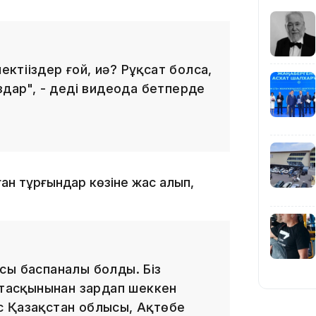
18:45
ектіңіздер ғой, иә? Рұқсат болса,
здар", - деді видеода бетперде
17:34
н тұрғындар көзіне жас алып,
сы баспаналы болды. Біз
16:34
у тасқынынан зардап шеккен
тыс Қазақстан облысы, Ақтөбе