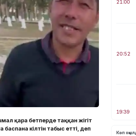
21:00
20:52
19:39
мал қара бетперде таққан жігіт
 баспана кілтін табыс етті, деп
Көп оқы