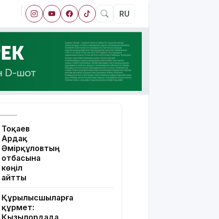
RU
Тоқаев
Ардақ
Әмірқұловтың
отбасына
көңіл
айтты
Құрылысшыларға
құрмет:
Қызылордада