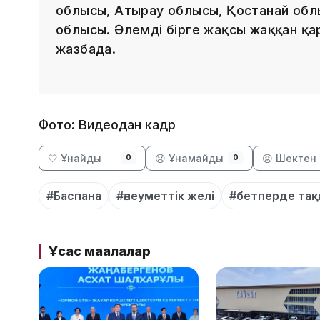
облысы, Атырау облысы, Қостанай обл
облысы. Әлемді бірге жақсы жаққан қар
жазбада.
Фото: Видеодан кадр
🤍 Ұнайды
😞 Ұнамайды
😡 Шектен 
0
0
#Баспана
#әлеуметтік желі
#бетперде таққ
Ұқсас мақалалар