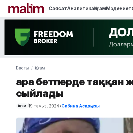
Саясат
Аналитика
Қоғам
Мәдениет
Басты
Қоғам
Қара бетперде таққан ж
сыйлады
19 тамыз, 2024
•
Сабина Асқарқызы
Қоғам