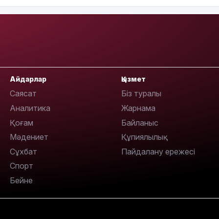
13:08
Айдарлар
Қызмет
Саясат
Біз туралы
Аналитика
Жарнама
Қоғам
Байланыс
Мәдениет
Құпиялылық
12:35
Сұхбат
Пайдалану ережесі
Спорт
Бейне