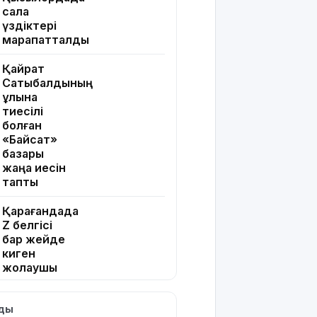
сала
үздіктері
марапатталды
Қайрат
Сатыбалдының
ұлына
тиесілі
болған
«Байсат»
базары
жаңа иесін
тапты
Қарағандада
Z белгісі
бар жейде
киген
жолаушы
қызу
талқыға
лды
түсті