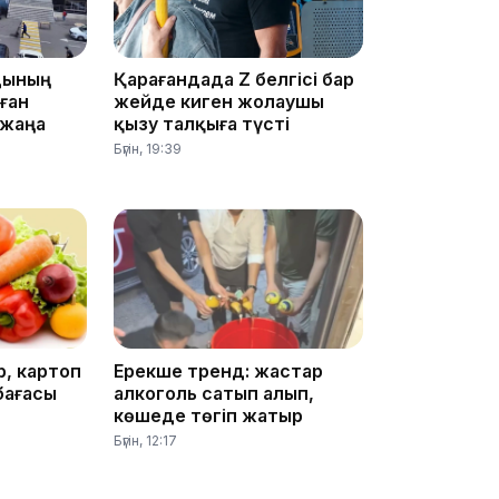
15:04
дының
Қарағандада Z белгісі бар
лған
жейде киген жолаушы
 жаңа
қызу талқыға түсті
Бүгін, 19:39
14:10
, картоп
Ерекше тренд: жастар
бағасы
алкоголь сатып алып,
көшеде төгіп жатыр
13:14
Бүгін, 12:17