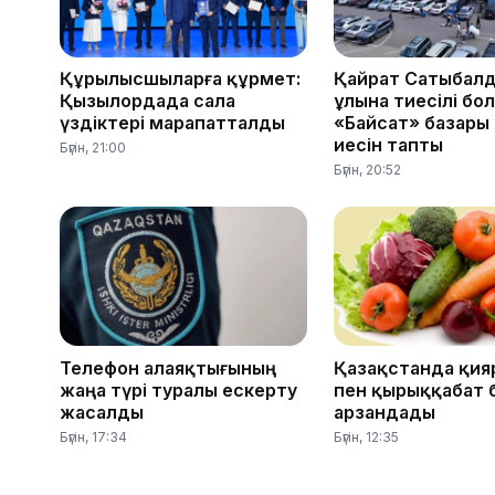
Құрылысшыларға құрмет:
Қайрат Сатыбал
Қызылордада сала
ұлына тиесілі бо
үздіктері марапатталды
«Байсат» базары
иесін тапты
Бүгін, 21:00
Бүгін, 20:52
Телефон алаяқтығының
Қазақстанда қияр
жаңа түрі туралы ескерту
пен қырыққабат 
жасалды
арзандады
Бүгін, 17:34
Бүгін, 12:35