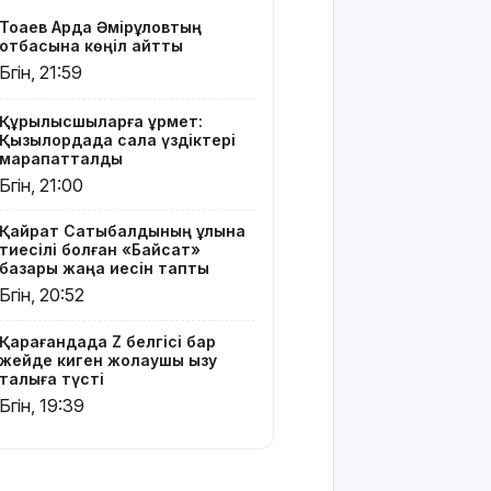
Тоқаев Ардақ Әмірқұловтың
Президент
отбасына көңіл айтты
Солтүстік
Бүгін, 21:59
Қазақстан
облысының
90
Құрылысшыларға құрмет:
Қызылордада сала үздіктері
жылдығымен
марапатталды
құттықтады
Бүгін, 21:00
Телефон
Қайрат Сатыбалдының ұлына
алаяқтығының
тиесілі болған «Байсат»
жаңа түрі
базары жаңа иесін тапты
туралы
Бүгін, 20:52
ескерту
жасалды
Қарағандада Z белгісі бар
жейде киген жолаушы қызу
Қазақстандағы
талқыға түсті
ең қымбат
Бүгін, 19:39
мамандықтар
– 2026: оқу
ақысы
қанша?