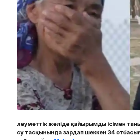
Әлеуметтік желіде қайырымды ісімен таны
су тасқынында зардап шеккен 34 отбасыға