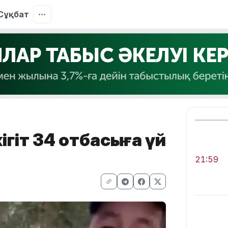
Сұқбат
ігіт 34 отбасыға үй
21:59