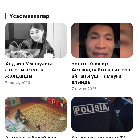
Ұқсас мақалалар
Ұлдана Мырзуанға
Белгілі блогер
қатысты іс сотқа
Астанада былапыт сөз
жолданды
айтқаны үшін қамауға
алынды
7 тамыз, 2026
7 тамыз, 2026
Атырауда балабақша
Атырауда ер адам 12