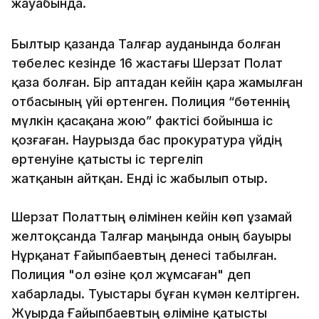
жауабында.
Былтыр қазанда Талғар ауданында болған
төбелес кезінде 16 жастағы Шерзат Полат
қаза болған. Бір аптадан кейін қара жамылған
отбасының үйі өртенген. Полиция “бөтеннің
мүлкін қасақана жою” фактісі бойынша іс
қозғаған. Наурызда бас прокуратура үйдің
өртенуіне қатысты іс тергеліп
жатқанын айтқан. Енді іс жабылып отыр.
Шерзат Полаттың өлімінен кейін көп ұзамай
желтоқсанда Талғар маңында оның бауыры
Нұрқанат Ғайыпбаевтың денесі табылған.
Полиция "ол өзіне қол жұмсаған" деп
хабарлады. Туыстары бұған күмән келтірген.
Жуырда Ғайыпбаевтың өліміне қатысты