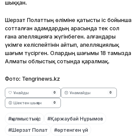
шыққан.
Шерзат Полаттың өліміне қатысты іс бойынша
сотталған адамдардың арасында тек сол
ғана апелляцияға жүгінбеген. Қалғандары
үкімге келіспейтінін айтып, апелляциялық
шағым түсірген. Олардың шағымы 18 тамызда
Алматы облыстық сотында қаралмақ.
Фото: Tengrinews.kz
🤍 Ұнайды
😞 Ұнамайды
0
0
😡 Шектен шыққан
0
#қылмыстық іс
#Қаржаубай Нұрымов
#Шерзат Полат
#өртенген үй