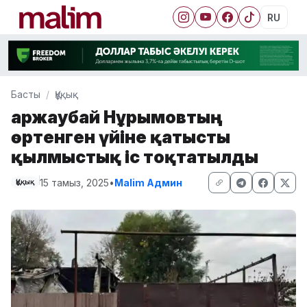
RU
Басты
Құқық
Қаржаубай Нұрымовтың
өртенген үйіне қатысты
қылмыстық іс тоқтатылды
15 тамыз, 2025
•
Malim Админ
Құқық