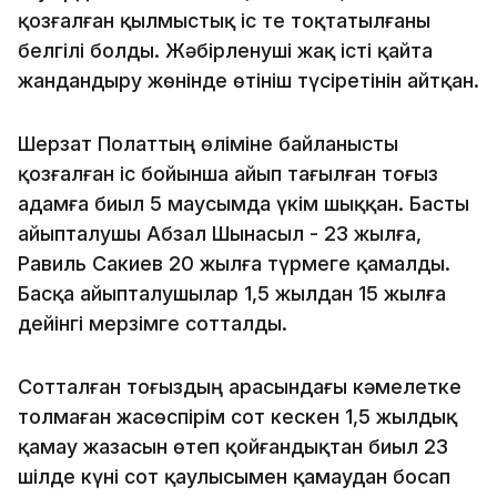
қозғалған қылмыстық іс те тоқтатылғаны
белгілі болды. Жәбірленуші жақ істі қайта
жандандыру жөнінде өтініш түсіретінін айтқан.
Шерзат Полаттың өліміне байланысты
қозғалған іс бойынша айып тағылған тоғыз
адамға биыл 5 маусымда үкім шыққан. Басты
айыпталушы Абзал Шынасыл - 23 жылға,
Равиль Сакиев 20 жылға түрмеге қамалды.
Басқа айыпталушылар 1,5 жылдан 15 жылға
дейінгі мерзімге сотталды.
Сотталған тоғыздың арасындағы кәмелетке
толмаған жасөспірім сот кескен 1,5 жылдық
қамау жазасын өтеп қойғандықтан биыл 23
шілде күні сот қаулысымен қамаудан босап