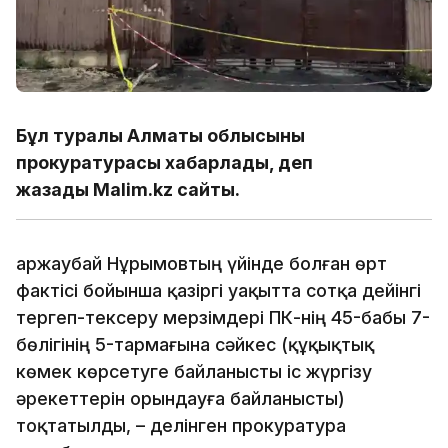
Бұл туралы Алматы облысының
прокуратурасы хабарлады, деп
жазады Malim.kz сайты.
Қаржаубай Нұрымовтың үйінде болған өрт
фактісі бойынша қазіргі уақытта сотқа дейінгі
тергеп-тексеру мерзімдері ҚПК-нің 45-бабы 7-
бөлігінің 5-тармағына сәйкес (құқықтық
көмек көрсетуге байланысты іс жүргізу
әрекеттерін орындауға байланысты)
тоқтатылды, – делінген прокуратура