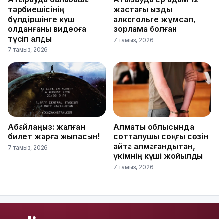
тәрбиешісінің
жастағы қызды
бүлдіршінге күш
алкогольге жұмсап,
қолданғаны видеоға
зорламақ болған
түсіп қалды
7 тамыз, 2026
7 тамыз, 2026
Абайлаңыз: жалған
Алматы облысында
билет жарға жықпасын!
сотталушы соңғы сөзін
айта алмағандықтан,
7 тамыз, 2026
үкімнің күші жойылды
7 тамыз, 2026