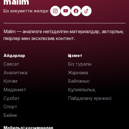
malim
Біз әлеуметтік желіде:
Malim — анализге негізделген материалдар, авторлық
пікірлер мен эксклюзив контент.
Айдарлар
Қызмет
Саясат
Біз туралы
Аналитика
Жарнама
Қоғам
Байланыс
Мәдениет
Құпиялылық
Сұхбат
Пайдалану ережесі
Спорт
Бейне
Мобильді қосымшалар