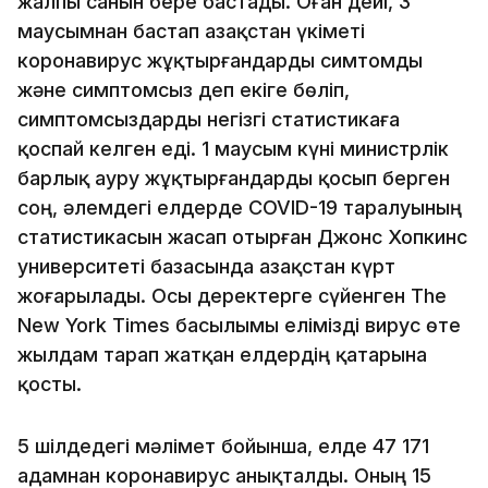
жалпы санын бере бастады. Оған дейі, 3
маусымнан бастап Қазақстан үкіметі
коронавирус жұқтырғандарды симтомды
және симптомсыз деп екіге бөліп,
симптомсыздарды негізгі статистикаға
қоспай келген еді. 1 маусым күні министрлік
барлық ауру жұқтырғандарды қосып берген
соң, әлемдегі елдерде COVID-19 таралуының
статистикасын жасап отырған Джонс Хопкинс
университеті базасында Қазақстан күрт
жоғарылады. Осы деректерге сүйенген The
New York Times басылымы елімізді вирус өте
жылдам тарап жатқан елдердің қатарына
қосты.
5 шілдедегі мәлімет бойынша, елде 47 171
адамнан коронавирус анықталды. Оның 15