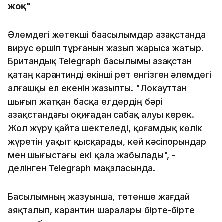
жоқ"
Әлемдегі жетекші баасылымдар Қазақстанда
вирус өршіп тұрғанын жазып жарыса жатыр.
Британдық Telegraph басылымы Қазақстан
қатаң карантинді екінші рет енгізген әлемдегі
алғашқы ел екенін жазыпты. "Локауттан
шығып жатқан басқа елдердің бәрі
Қазақстандағы оқиғадан сабақ алуы керек.
Жол жүру қайта шектеледі, қоғамдық көлік
жүретін уақыт қысқарады, кей кәсіпорындар
мен шығыстағы екі қала жабылады", -
делінген Telegraph мақаласында.
Басылымның жазуынша, төтенше жағдай
аяқталып, карантин шаралары бірте-бірте