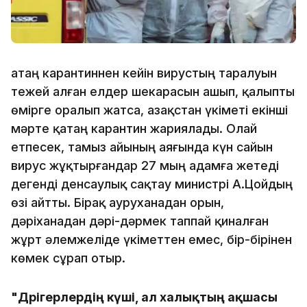
Қатаң карантиннен кейін вирустың таралуын
тежей алған елдер шекарасын ашып, қалыпты
өмірге оралып жатса, Қазақстан үкіметі екінші
мәрте қатаң карантин жариялады. Олай
етпесек, тамыз айының аяғында күн сайын
вирус жұқтырғандар 27 мың адамға жетеді
дегенді денсаулық сақтау министрі А.Цойдың
өзі айтты. Бірақ ауруханадан орын,
дәріханадан дәрі-дәрмек таппай қиналған
жұрт әлемжеліде үкіметтен емес, бір-бірінен
көмек сұрап отыр.
"Дәрігерлердің күші, ал халықтың ақшасы