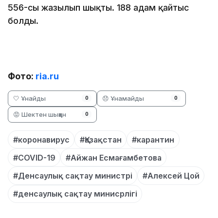
556-сы жазылып шықты. 188 адам қайтыс
болды.
Фото:
ria.ru
🤍 Ұнайды
😞 Ұнамайды
0
0
😡 Шектен шыққан
0
#коронавирус
#Қазақстан
#карантин
#COVID-19
#Айжан Есмағамбетова
#Денсаулық сақтау министрі
#Алексей Цой
#денсаулық сақтау минисрлігі