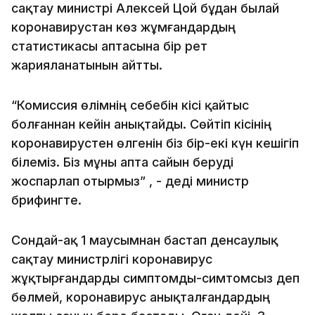
сақтау министрі Алексей Цой бұдан былай
коронавирустан көз жұмғандардың
статистикасы аптасына бір рет
жарияланатынын айтты.
“Комиссия өлімнің себебін кісі қайтыс
болғаннан кейін анықтайды. Сөйтіп кісінің
коронавирустен өлгенін біз бір-екі күн кешігіп
білеміз. Біз мұны апта сайын беруді
жоспарлап отырмыз” , - деді министр
брифингте.
Сондай-ақ 1 маусымнан бастап денсаулық
сақтау министрлігі коронавирус
жұқтырғандарды симптомды-симтомсыз деп
бөлмей, коронавирус анықталғандардың