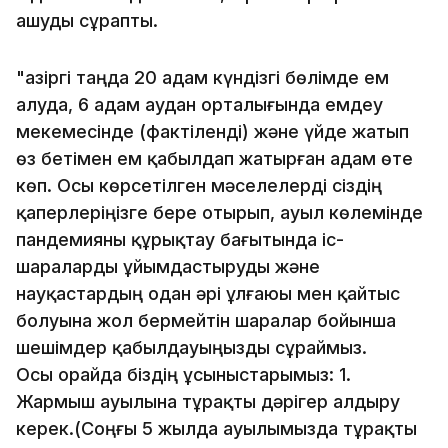
ашуды сұрапты.
"Қазіргі таңда 20 адам күндізгі бөлімде ем
алуда, 6 адам аудан орталығында емдеу
мекемесінде (фактіленді) және үйде жатып
өз бетімен ем қабылдап жатырған адам өте
көп. Осы көрсетілген мәселелерді сіздің
қаперлеріңізге бере отырып, ауыл көлемінде
пандемияны құрықтау бағытында іс-
шараларды ұйымдастыруды және
науқастардың одан әрі ұлғаюы мен қайтыс
болуына жол бермейтін шаралар бойынша
шешімдер қабылдауыңызды сұраймыз.
Осы орайда біздің ұсыныстарымыз: 1.
Жармыш ауылына тұрақты дәрігер алдыру
керек.(Соңғы 5 жылда ауылымызда тұрақты