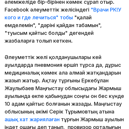
әлемжеліде бір-бірінен көмек сұрап отыр.
Facebook әлеуметтік желісіндегі
"Врачи РК!У
кого и где лечиться" тобы
"қалай
емделемін", "дәріні қайдан табамын",
"туысым қайтыс болды" дегендей
жазбаларға толып кеткен.
Әлеуметтік желі қолданушылары кей
ауылдарда пневмония өршіп тұрса да, дұрыс
медициналық көмек ала алмай жатқандарын
жазып жатыр. Ақтау тұрғыны Еркебұлан
Жаулыбаев Маңғыстау облысыдағы Жармыш
ауылында өкпе қабынудан соңғы он бес күнде
10 адам қайтыс болғанын жазады. Маңғыстау
облысының әкімі Серік Тұрымовтың атына
ашық хат жариялаған
тұрғын Жармыш ауылын
індет ошағы деп танып, провизор орталығын