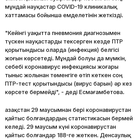
мұндай науқастар COVID-19 клиникалық
хаттамасы бойынша емделетінін жеткізді.
"Кейінгі уақытта пневмония диагнозымен
түскен науқастарды тексерген кезде ПТР
қорытындысы оларда (инфекция) белгісі
жоғын көрсетеді. Мұндай болуы да мүмкін,
себебі коронавирус инфекциясы жоғары
тыныс жолынан төменгіге өтіп кеткен соң
ПТР-тест қорытындысы (вирус барын) әр кез
көрсете бермейді", - деді Есмағамбетова.
Қазақстан 29 маусымнан бері коронавирустан
қайтыс болғандардың статистикасын бермей
келеді. 29 маусым күні коронавирустан
қайтыс болғандар 188-ге жеткен. Денсаулық