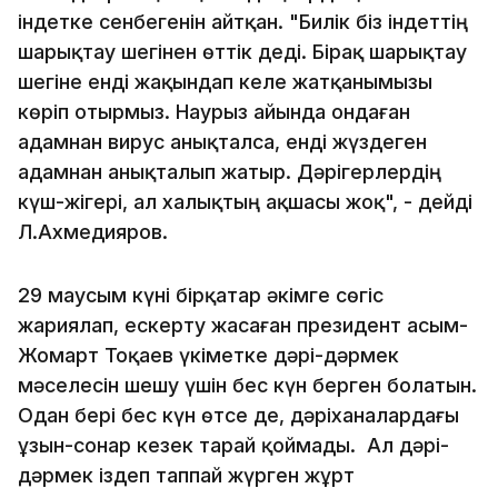
індетке сенбегенін айтқан. "Билік біз індеттің
шарықтау шегінен өттік деді. Бірақ шарықтау
шегіне енді жақындап келе жатқанымызы
көріп отырмыз. Наурыз айында ондаған
адамнан вирус анықталса, енді жүздеген
адамнан анықталып жатыр. Дәрігерлердің
күш-жігері, ал халықтың ақшасы жоқ", - дейді
Л.Ахмедияров.
29 маусым күні бірқатар әкімге сөгіс
жариялап, ескерту жасаған президент Қасым-
Жомарт Тоқаев үкіметке дәрі-дәрмек
мәселесін шешу үшін бес күн берген болатын.
Одан бері бес күн өтсе де, дәріханалардағы
ұзын-сонар кезек тарай қоймады. Ал дәрі-
дәрмек іздеп таппай жүрген жұрт