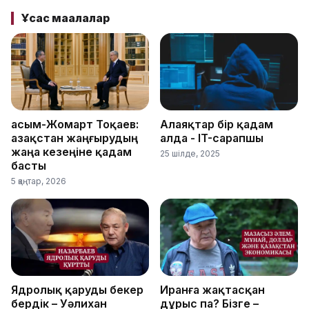
Ұқсас мақалалар
Қасым-Жомарт Тоқаев:
Алаяқтар бір қадам
Қазақстан жаңғырудың
алда - IT-сарапшы
жаңа кезеңіне қадам
25 шілде, 2025
басты
5 қаңтар, 2026
Ядролық қаруды бекер
Иранға жақтасқан
бердік – Уәлихан
дұрыс па? Бізге –