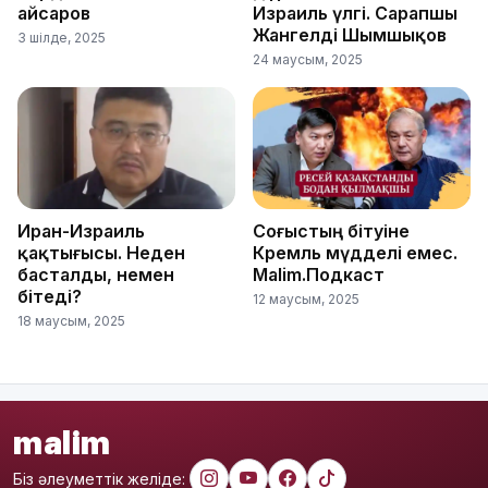
Қайсаров
Израиль үлгі. Сарапшы
Жангелді Шымшықов
3 шілде, 2025
24 маусым, 2025
Иран-Израиль
Соғыстың бітуіне
қақтығысы. Неден
Кремль мүдделі емес.
басталды, немен
Malim.Подкаст
бітеді?
12 маусым, 2025
18 маусым, 2025
malim
Біз әлеуметтік желіде: