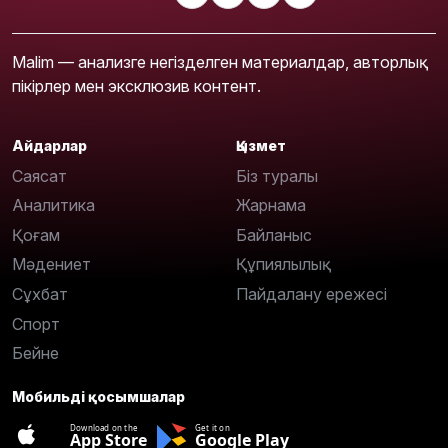
Malim — анализге негізделген материалдар, авторлық
пікірлер мен эксклюзив контент.
Айдарлар
Қызмет
Саясат
Біз туралы
Аналитика
Жарнама
Қоғам
Байланыс
Мәдениет
Құпиялылық
Сұхбат
Пайдалану ережесі
Спорт
Бейне
Мобильді қосымшалар
Download on the
Get it on
App Store
Google Play