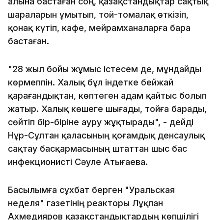
алына бастаған соң, қазақстандықтар сақтық
шараларын ұмытып, той-томалақ өткізіп,
қонақ күтіп, кафе, мейрамханаларға бара
бастаған.
"28 жыл бойы жұмыс істесем де, мұндайды
көрмеппін. Халық бұл індетке бейжай
қарағандықтан, көптеген адам қайтыс болып
жатыр. Халық көшеге шығады, тойға барады,
сөйтіп бір-біріне ауру жұқтырады", - дейді
Нұр-Сұлтан қаласының қоғамдық денсаулық
сақтау басқармасының штаттан шыс бас
инфекционисті Сәуле Атығаева.
Басылымға сұхбат берген "Уральская
неделя" газетінің реакторы Лұқпан
Ахмедияров қазақстандықтардың көпшілігі