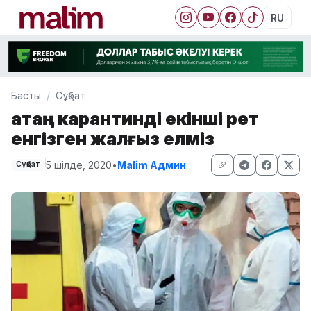
RU
Басты
Сұқбат
Қатаң карантинді екінші рет
енгізген жалғыз елміз
5 шілде, 2020
•
Malim Админ
Сұқбат