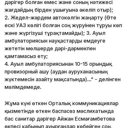
дәрігер болған емес және соның нәтижесі
жағдайдың бірден ушығуына әкеліп отыр);
2. Жедел-жәрдем автокөлгін жаңарту (Өте
ескі УАЗ көлігі болған соң жүруінен тұруы көп
және жүргізуші тұрақтамайды); 3. Ауыл
амбулаториясын науқастарды емдеуге
жететін мөлшерде дәрі-дәрмекпен
қамтамасыз ету;
4. Ауыл амбулаториясынан 10-15 орындық
провизорный ашу (аудан ауруханасының
жүктемесін азайту мақсатында)..." - делінген
мәлімдемеде.
Жұма күні өткен Орталық коммуникациялар
қызметінде өткен баспасөз мәслихатында
бас санитар дәрігер Айжан Есмағамбетова
өкпесі қабынып ауырғандар көбейген соң,