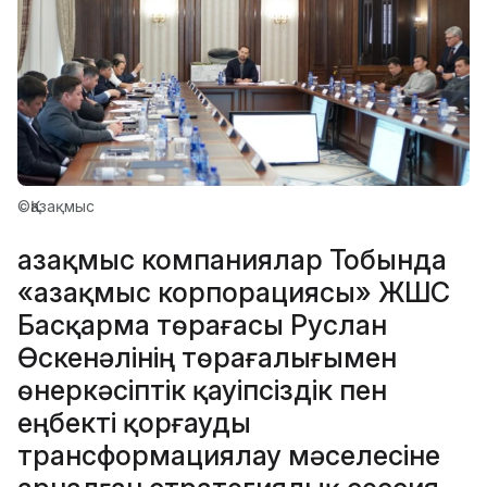
©Қазақмыс
Қазақмыс компаниялар Тобында
«Қазақмыс корпорациясы» ЖШС
Басқарма төрағасы Руслан
Өскенәлінің төрағалығымен
өнеркәсіптік қауіпсіздік пен
еңбекті қорғауды
трансформациялау мәселесіне