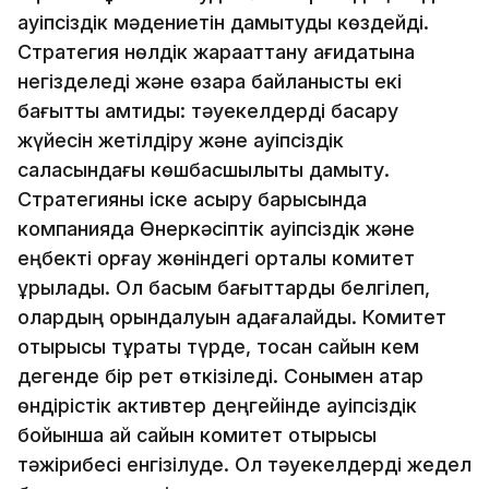
қауіпсіздік мәдениетін дамытуды көздейді.
Стратегия нөлдік жарақаттану қағидатына
негізделеді және өзара байланысты екі
бағытты қамтиды: тәуекелдерді басқару
жүйесін жетілдіру және қауіпсіздік
саласындағы көшбасшылықты дамыту.
Стратегияны іске асыру барысында
компанияда Өнеркәсіптік қауіпсіздік және
еңбекті қорғау жөніндегі орталық комитет
құрылады. Ол басым бағыттарды белгілеп,
олардың орындалуын қадағалайды. Комитет
отырысы тұрақты түрде, тоқсан сайын кем
дегенде бір рет өткізіледі. Сонымен қатар
өндірістік активтер деңгейінде қауіпсіздік
бойынша ай сайын комитет отырысы
тәжірибесі енгізілуде. Ол тәуекелдерді жедел