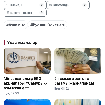
🤍 Ұнайды
😞 Ұнамайды
0
0
😡 Шектен шыққан
0
#Қазақмыс
#Руслан Өскенәлі
Ұқсас мақалалар
Міне, жаңалық: ERG
7 тамызға валюта
акциялары «Самұрық-
бағамы жарияланды
Қазынаға» өтті
Бүгін, 08:22
Бүгін, 09:03