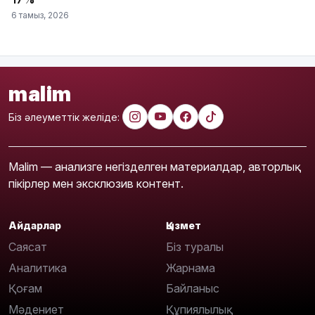
6 тамыз, 2026
malim
Біз әлеуметтік желіде:
Malim — анализге негізделген материалдар, авторлық
пікірлер мен эксклюзив контент.
Айдарлар
Қызмет
Саясат
Біз туралы
Аналитика
Жарнама
Қоғам
Байланыс
Мәдениет
Құпиялылық