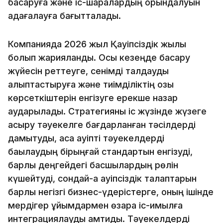
басқаруға және іс-шаралардың орындалуын
қадағалауға бағытталады.
Компанияда 2026 жыл Қауіпсіздік жылы
болып жарияланды. Осы кезеңде басқару
жүйесін реттеуге, сенімді талдауды
қалыптастыруға және тиімділіктің озық
көрсеткіштерін енгізуге ерекше назар
аударылады. Стратегияны іс жүзінде жүзеге
асыру тәуекелге бағдарланған тәсілдерді
дамытуды, аса қауіпті тәуекелдерді
бақылаудың бірыңғай стандартын енгізуді,
барлық деңгейдегі басшылардың рөлін
күшейтуді, сондай-ақ қауіпсіздік талаптарын
барлық негізгі бизнес-үдерістерге, оның ішінде
мердігер ұйымдармен өзара іс-қимылға
интеграциялауды қамтиды. Тәуекелдерді