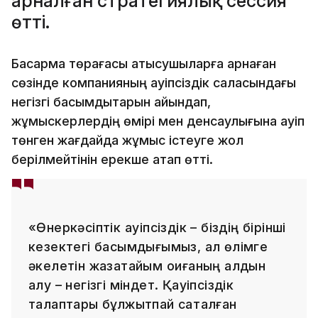
арналған стратегиялық сессия
өтті.
Басқарма төрағасы қатысушыларға арнаған
сөзінде компанияның қауіпсіздік саласындағы
негізгі басымдықтарын айқындап,
жұмыскерлердің өмірі мен денсаулығына қауіп
төнген жағдайда жұмыс істеуге жол
берілмейтінін ерекше атап өтті.
«Өнеркәсіптік қауіпсіздік – біздің бірінші
кезектегі басымдығымыз, ал өлімге
әкелетін жазатайым оқиғаның алдын
алу – негізгі міндет. Қауіпсіздік
талаптары бұлжытпай сақталған