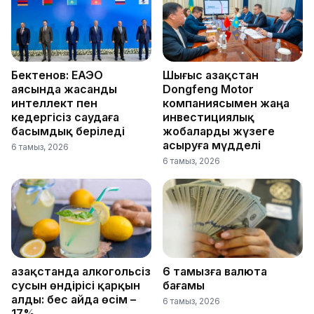
Бектенов: ЕАЭО
Шығыс Қазақстан
аясында жасанды
Dongfeng Motor
интеллект пен
компаниясымен жаңа
кедергісіз саудаға
инвестициялық
басымдық беріледі
жобаларды жүзеге
асыруға мүдделі
6 тамыз, 2026
6 тамыз, 2026
Қазақстанда алкогольсіз
6 тамызға валюта
сусын өндірісі қарқын
бағамы
алды: бес айда өсім –
6 тамыз, 2026
17%