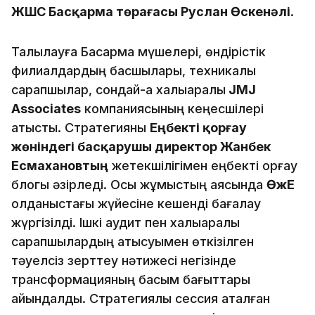
ЖШС Басқарма төрағасы Руслан Өскенәлі
.
Талқылауға Басқарма мүшелері, өндірістік
филиалдардың басшылары, техникалық
сарапшылар, сондай-ақ халықаралық
JMJ
Associates
компаниясының кеңесшілері
қатысты. Стратегияны
Еңбекті қорғау
жөніндегі басқарушы директор Жанбек
Есмахановтың
жетекшілігімен еңбекті қорғау
блогы әзірледі. Осы жұмыстың аясында
ӨҚжЕҚ
қолданыстағы жүйесіне кешенді бағалау
жүргізілді. Ішкі аудит пен халықаралық
сарапшылардың қатысуымен өткізілген
тәуелсіз зерттеу нәтижесі негізінде
трансформацияның басым бағыттары
айқындалды. Стратегиялық сессия аталған