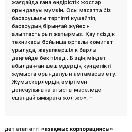
жағдайда ғана өндірістік жоспар
орындалуы мүмкін. Осы мақсатта біз
басқарушылық тәртіпті күшейтіп,
басқарудың бірыңғай жүйесін
қалыптастырып жатырмыз. Қауіпсіздік
техникасы бойынша орталық комитет
құрылуда, жауапкершілік барлық
деңгейде бекітіледі. Біздің міндет –
қабылданған шешімдердің күнделікті
жұмыста орындалуын қамтамасыз ету.
Жұмыскерлердің өмірі мен
денсаулығына қатысты мәселеде
ешқандай ымыраға жол жоқ», –
деп атап өтті
«Қазақмыс корпорациясы»