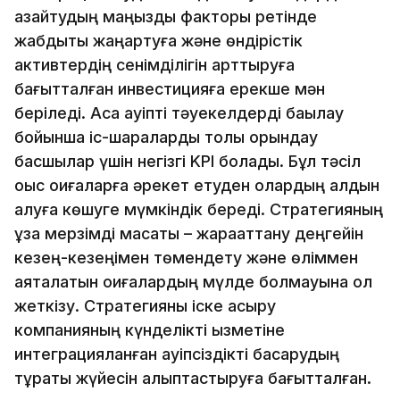
азайтудың маңызды факторы ретінде
жабдықты жаңартуға және өндірістік
активтердің сенімділігін арттыруға
бағытталған инвестицияға ерекше мән
беріледі. Аса қауіпті тәуекелдерді бақылау
бойынша іс-шараларды толық орындау
басшылар үшін негізгі KPI болады. Бұл тәсіл
оқыс оқиғаларға әрекет етуден олардың алдын
алуға көшуге мүмкіндік береді. Стратегияның
ұзақ мерзімді мақсаты – жарақаттану деңгейін
кезең-кезеңімен төмендету және өліммен
аяқталатын оқиғалардың мүлде болмауына қол
жеткізу. Стратегияны іске асыру
компанияның күнделікті қызметіне
интеграцияланған қауіпсіздікті басқарудың
тұрақты жүйесін қалыптастыруға бағытталған.