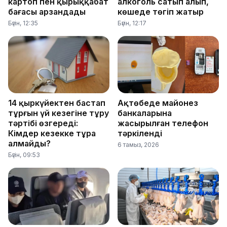
картоп пен қырыққабат
алкоголь сатып алып,
бағасы арзандады
көшеде төгіп жатыр
Бүгін, 12:35
Бүгін, 12:17
14 қыркүйектен бастап
Ақтөбеде майонез
тұрғын үй кезегіне тұру
банкаларына
тәртібі өзгереді:
жасырылған телефон
Кімдер кезекке тұра
тәркіленді
алмайды?
6 тамыз, 2026
Бүгін, 09:53