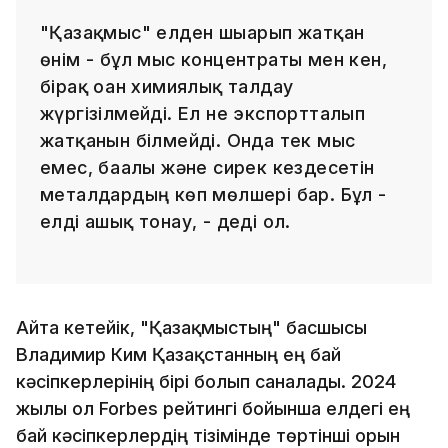
"Қазақмыс" елден шығарып жатқан
өнім - бұл мыс концентраты мен кен,
бірақ оған химиялық талдау
жүргізілмейді. Ел не экспортталып
жатқанын білмейді. Онда тек мыс
емес, бағалы және сирек кездесетін
металдардың көп мөлшері бар. Бұл -
елді ашық тонау, - деді ол.
Айта кетейік, "Қазақмыстың" басшысы
Владимир Ким Қазақстанның ең бай
кәсіпкерлерінің бірі болып саналады. 2024
жылы ол Forbes рейтингі бойынша елдегі ең
бай кәсіпкерлердің тізімінде төртінші орын