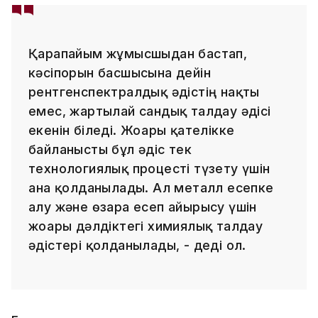
Қарапайым жұмысшыдан бастап,
кәсіпорын басшысына дейін
рентгенспектралдық әдістің нақты
емес, жартылай сандық талдау әдісі
екенін біледі. Жоғары қателікке
байланысты бұл әдіс тек
технологиялық процесті түзету үшін
ғана қолданылады. Ал металл есепке
алу және өзара есеп айырысу үшін
жоғары дәлдіктегі химиялық талдау
әдістері қолданылады, - деді ол.