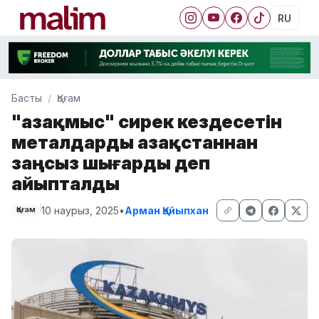
RU
Басты
Қоғам
"Қазақмыс" сирек кездесетін
металдарды Қазақстаннан
заңсыз шығарды деп
айыпталды
10 наурыз, 2025
•
Арман Қайыпхан
Қоғам