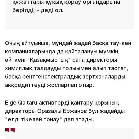
құжаттары құқық қорғау органдарына
берілді, - деді ол.
Оның айтуынша, мұндай жағдай басқа тау-кен
компанияларында да қайталануы мүмкін,
өйткені "Қазақмыстың" сапа директоры
химиялық талдауды толығымен алып тастап,
басқа рентгенспектралдық зертханаларды
аккредиттеуді жоспарлап отыр.
Elge Qaitaru активтерді қайтару қорының
директоры Оразалы Ержанов бұл жағдайды
"елді тікелей тонау" деп атады.