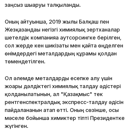
заңсыз шығаруы талқыланды.
Оның айтуынша, 2019 жылы Балқаш пен
Жезқазғандағы негізгі химиялық зертханалар
шетелдік компанияға аутсорсингке берілген,
сол жерде кен шикізаты мен қайта өңделген
өнімдердегі металдардың құрамы қолдан
төмендетілген.
Ол әлемде металдарды есепке алу үшін
жоғары дәлдіктегі химиялық талдау әдістері
қолданылатынын, ал "Қазақмыс" тек
рентгенспектралдық экспресс-талдау әдісін
пайдаланғанын атап өтті. Оның сөзінше, осы
мәселе бойынша химиктер тіпті Президентке
жүгінген.