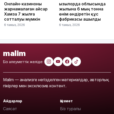
Онлайн-казиноны
Қызылорда облысында
жарнамалаған Қайсар
жылына 6 мың тонна
Хамза 7 жылға
өнім өндіретін құс
сотталуы мүмкін
фабрикасы ашылды
6 тамыз, 2026
6 тамыз, 2026
malim
Біз әлеуметтік желіде:
Malim — анализге негізделген материалдар, авторлық
пікірлер мен эксклюзив контент.
Айдарлар
Қызмет
Саясат
Біз туралы