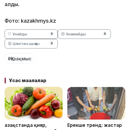
алды.
Фото: kazakhmys.kz
🤍 Ұнайды
😞 Ұнамайды
0
0
😡 Шектен шыққан
0
#Қазақмыс
Ұқсас мақалалар
Қазақстанда қияр,
Ерекше тренд: жастар