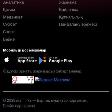
Аналитика
Жарнама
Қоғам
Байланыс
Мәдениет
Құпиялылық
Сұхбат
Пайдалану ережесі
Спорт
Бейне
Мобильді қосымшалар
Download on the
Get it on
App Store
Google Play
Қауіпсіз орнату, жарнамасыз хабарламалар.
© 2025
malim.kz
— Барлық құқықтар қорғалған.
Прайс-парақшасы