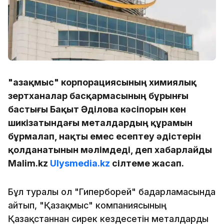
"Қазақмыс" корпорациясының химиялық
зертханалар басқармасының бұрынғы
бастығы Бақыт Әділова кәсіпорын кен
шикізатындағы металдардың құрамын
бұрмалап, нақты емес есептеу әдістерін
қолданатынын мәлімдеді, деп хабарлайды
Malim.kz
Ulysmedia.kz
сілтеме жасап.
Бұл туралы ол "Гиперборей" бағдарламасында
айтып, "Қазақмыс" компаниясының
Қазақстаннан сирек кездесетін металдарды