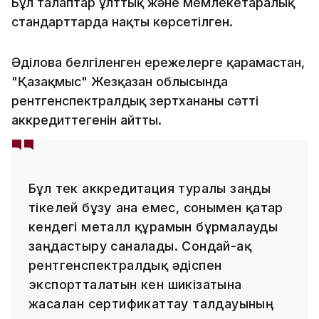
Бұл талаптар ұлттық және мемлекетаралық
стандарттарда нақты көрсетілген.
Әділова белгіленген ережелерге қарамастан,
"Қазақмыс" Жезқазған облысында
рентгенспектралдық зертхананы сәтті
аккредиттегенін айтты.
Бұл тек аккредитация туралы заңды
тікелей бұзу ғана емес, сонымен қатар
кендегі металл құрамын бұрмалауды
заңдастыру саналады. Сондай-ақ
рентгенспектралдық әдіспен
экспортталатын кен шикізатына
жасалған сертификаттау талдауының