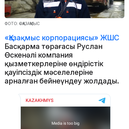
ФОТО: ©ҚАЗАҚМЫС
«Қазақмыс корпорациясы» ЖШС
Басқарма төрағасы Руслан
Өскенәлі компания
қызметкерлеріне өндірістік
қауіпсіздік мәселелеріне
арналған бейнеүндеу жолдады.