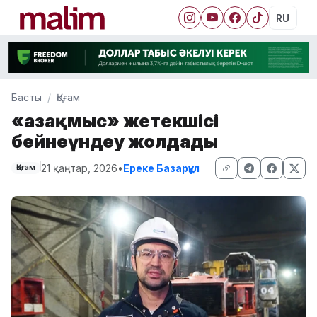
RU
Басты
Қоғам
«Қазақмыс» жетекшісі
бейнеүндеу жолдады
21 қаңтар, 2026
•
Ереке Базарқұл
Қоғам