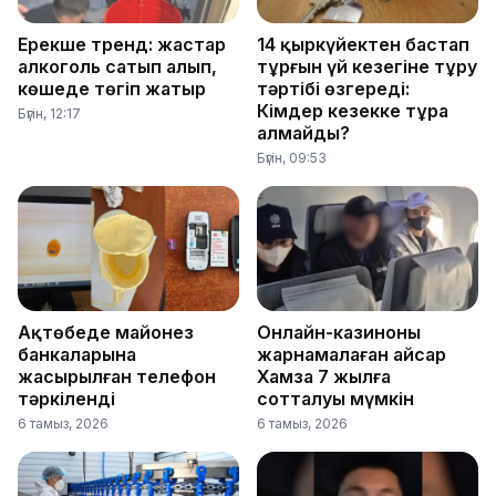
Ерекше тренд: жастар
14 қыркүйектен бастап
алкоголь сатып алып,
тұрғын үй кезегіне тұру
көшеде төгіп жатыр
тәртібі өзгереді:
Кімдер кезекке тұра
Бүгін, 12:17
алмайды?
Бүгін, 09:53
Ақтөбеде майонез
Онлайн-казиноны
банкаларына
жарнамалаған Қайсар
жасырылған телефон
Хамза 7 жылға
тәркіленді
сотталуы мүмкін
6 тамыз, 2026
6 тамыз, 2026