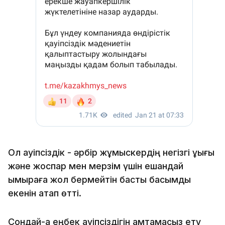
Ол қауіпсіздік - әрбір жұмыскердің негізгі құқығы
және жоспар мен мерзім үшін ешқандай
ымыраға жол бермейтін басты басымдық
екенін атап өтті.
Сондай-ақ еңбек қауіпсіздігін қамтамасыз ету