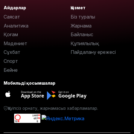
Айдарлар
Қызмет
Саясат
Біз туралы
Аналитика
Жарнама
Қоғам
Байланыс
Мәдениет
Құпиялылық
Сұхбат
Пайдалану ережесі
Спорт
Бейне
Мобильді қосымшалар
Download on the
Get it on
App Store
Google Play
Қауіпсіз орнату, жарнамасыз хабарламалар.