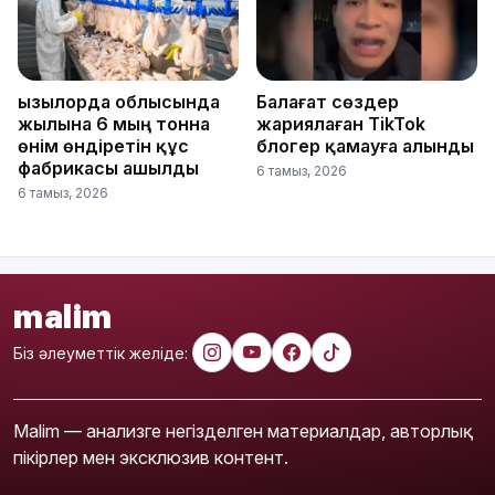
Қызылорда облысында
Балағат сөздер
жылына 6 мың тонна
жариялаған TikTok
өнім өндіретін құс
блогер қамауға алынды
фабрикасы ашылды
6 тамыз, 2026
6 тамыз, 2026
malim
Біз әлеуметтік желіде:
Malim — анализге негізделген материалдар, авторлық
пікірлер мен эксклюзив контент.