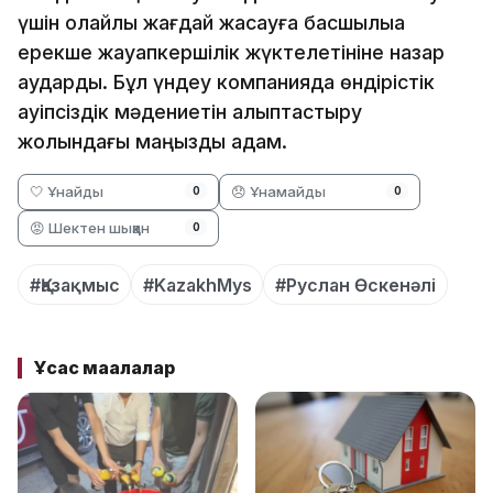
үшін қолайлы жағдай жасауға басшылыққа
ерекше жауапкершілік жүктелетініне назар
аударды. Бұл үндеу компанияда өндірістік
қауіпсіздік мәдениетін қалыптастыру
жолындағы маңызды қадам.
🤍 Ұнайды
😞 Ұнамайды
0
0
😡 Шектен шыққан
0
#Қазақмыс
#KazakhMys
#Руслан Өскенәлі
Ұқсас мақалалар