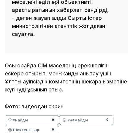
мәселені әділ әрі объективті
қарастыратынын хабарлап сендірді,
- деген жауап алдық Сыртқы істер
министрлігінен агенттік жолдаған
сауалға.
Осы орайда СІМ мәселенің ерекшелігін
ескере отырып, мән-жайды анықтау үшін
Ұлттық қауіпсіздік комитетінің шекара қызметіне
жүгінуді ұсынып отыр.
Фото: видеодан скрин
🤍 Ұнайды
😞 Ұнамайды
0
0
😡 Шектен шыққан
0