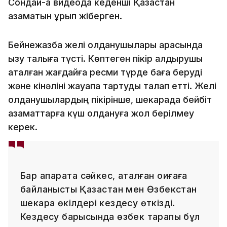
Сондай-ақ видеода кеденші Қазақстан
азаматын ұрып жіберген.
Бейнежазба желі қолданушылары арасында
қызу талқыға түсті. Көптеген пікір қалдырушы
аталған жағдайға ресми түрде баға беруді
және кінәліні жауапқа тартуды талап етті. Желі
қолданушылардың пікірінше, шекарада бейбіт
азаматтарға күш қолдануға жол берілмеу
керек.
Бар ақпаратқа сәйкес, аталған оқиғаға
байланысты Қазақстан мен Өзбекстан
шекара өкілдері кездесу өткізді.
Кездесу барысында өзбек тарапы бұл