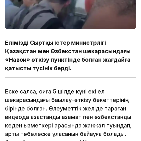
Еліміздің Сыртқы істер министрлігі
Қазақстан мен Өзбекстан шекарасындағы
«Навои» өткізу пунктінде болған жағдайға
қатысты түсінік берді.
Еске салсақ, оқиға 5 шілде күні екі ел
шекарасындағы бақылау-өткізу бекеттерінің
бірінде болған. Әлеуметтік желіде тараған
видеода қазақстандық азамат пен өзбекстандық
кеден қызметкері арасында жанжал туындап,
арты төбелеске ұласқанын байқауға болады.