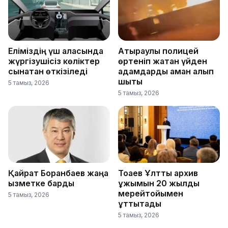
Еліміздің үш қаласында
Атыраулық полицей
жүргізушісіз көліктер
өртеніп жатқан үйден
сынақтан өткізіледі
адамдарды аман алып
шықты
5 тамыз, 2026
5 тамыз, 2026
Қайрат Боранбаев жаңа
Тоқаев Ұлттық архив
қызметке барды
ұжымын 20 жылдық
мерейтойымен
5 тамыз, 2026
құттықтады
5 тамыз, 2026