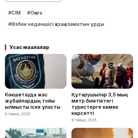
#СІМ
#Оқиға
#Өзбек кеденшісі қазақ азаматын ұрды
Ұқсас мақалалар
Көкшетауда жас
Құтқарушылар 3,5 мың
жұбайлардың тойы
метр биіктіктегі
қылмыстық іске ұласты
туристерге көмек
көрсетті
6 тамыз, 2026
6 тамыз, 2026