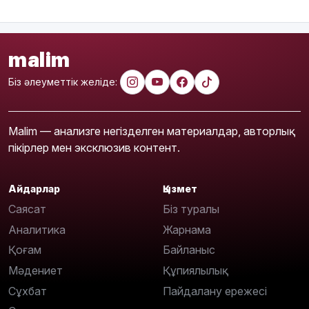
malim
Біз әлеуметтік желіде:
Malim — анализге негізделген материалдар, авторлық
пікірлер мен эксклюзив контент.
Айдарлар
Қызмет
Саясат
Біз туралы
Аналитика
Жарнама
Қоғам
Байланыс
Мәдениет
Құпиялылық
Сұхбат
Пайдалану ережесі