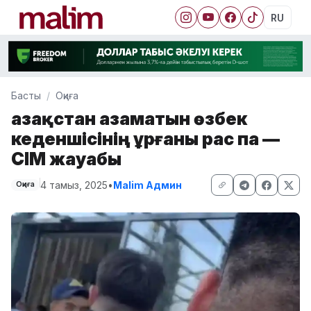
RU
Басты
Оқиға
Қазақстан азаматын өзбек
кеденшісінің ұрғаны рас па —
СІМ жауабы
4 тамыз, 2025
•
Malim Админ
Оқиға