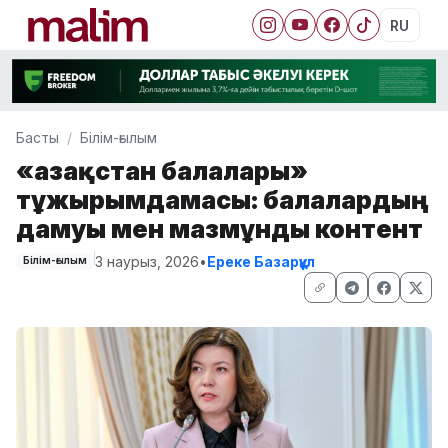
RU
Басты
Білім-ғылым
«Қазақстан балалары»
тұжырымдамасы: балалардың
дамуы мен мазмұнды контент
3 наурыз, 2026
•
Ереке Базарқұл
Білім-ғылым