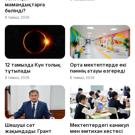
мамандықтарға
бөлінді?
6 тамыз, 2026
12 тамызда Күн толық
Орта мектептерде екі
тұтылады
пәннің атауы өзгереді
6 тамыз, 2026
6 тамыз, 2026
Шешуші сәт
Мектептердегі каникул
жақындады: Грант
мен емтихан кестесі