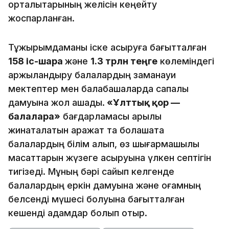
орталықтарының желісін кеңейту
жоспарланған.
Тұжырымдаманы іске асыруға бағытталған
158 іс-шара
және
1.3 трлн теңге
көлеміндегі
қаржыландыру балалардың заманауи
мектептер мен балабақшаларда сапалы
дамуына жол ашады.
«Ұлттық қор —
балаларға»
бағдарламасы арқылы
жинақталатын қаражат та болашақта
балалардың білім алып, өз шығармашылық
мақсаттарын жүзеге асыруына үлкен септігін
тигізеді. Мұның бәрі сайып келгенде
балалардың еркін дамуына және қоғамның
белсенді мүшесі болуына бағытталған
кешенді қадамдар болып отыр.