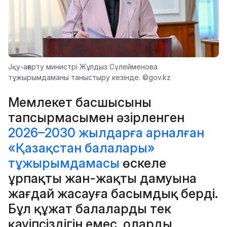
Jқу-ағарту министрі Жұлдыз Сүлейменова
тұжырымдаманы таныстыру кезінде. ©gov.kz
Мемлекет басшысының
тапсырмасымен әзірленген
2026–2030 жылдарға арналған
«Қазақстан балалары»
тұжырымдамасы
өскелең
ұрпақтың жан-жақты дамуына
жағдай жасауға басымдық берді.
Бұл құжат балалардың тек
қауіпсіздігін емес, олардың