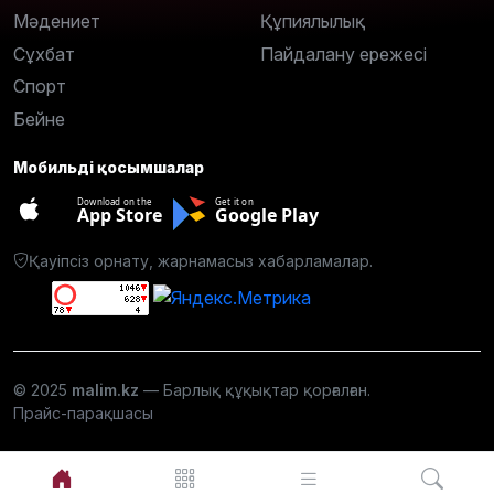
Мәдениет
Құпиялылық
Сұхбат
Пайдалану ережесі
Спорт
Бейне
Мобильді қосымшалар
Download on the
Get it on
App Store
Google Play
Қауіпсіз орнату, жарнамасыз хабарламалар.
© 2025
malim.kz
— Барлық құқықтар қорғалған.
Прайс-парақшасы