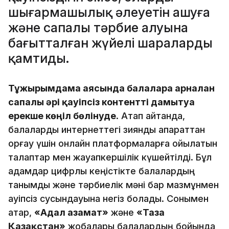
шығармашылық әлеуетін ашуға
және сапалы тәрбие алуына
бағытталған жүйелі шараларды
қамтиды.
Тұжырымдама аясында балаларға арналған
сапалы әрі қауіпсіз контентті дамытуға
ерекше көңіл бөлінуде
. Атап айтқанда,
балаларды интернеттегі зиянды ақпараттан
қорғау үшін онлайн платформаларға қойылатын
талаптар мен жауапкершілік күшейтілді. Бұл
қадамдар цифрлық кеңістікте балалардың
танымдық және тәрбиелік мәні бар мазмұнмен
қауіпсіз сусындауына негіз болады. Сонымен
қатар,
«Адал азамат»
және
«Таза
Қазақстан»
жобалары балалардың бойында