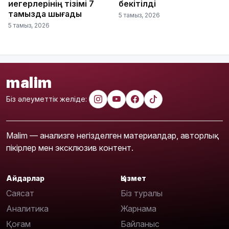
иегерлерінің тізімі 7
бекітілді
тамызда шығады
5 тамыз, 2026
5 тамыз, 2026
malim
Біз әлеуметтік желіде:
Malim — анализге негізделген материалдар, авторлық
пікірлер мен эксклюзив контент.
Айдарлар
Қызмет
Саясат
Біз туралы
Аналитика
Жарнама
Қоғам
Байланыс