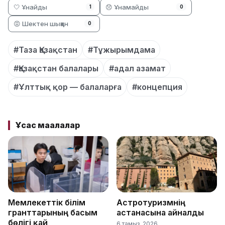
🤍 Ұнайды
😞 Ұнамайды
1
0
😡 Шектен шыққан
0
#Таза Қазақстан
#Тұжырымдама
#Қазақстан балалары
#адал азамат
#Ұлттық қор — балаларға
#концепция
Ұқсас мақалалар
Мемлекеттік білім
Астротуризмнің
гранттарының басым
астанасына айналды
бөлігі қай
6 тамыз, 2026