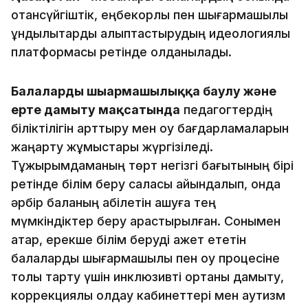
отансүйгіштік, еңбекқорлық пен шығармашылық
құндылықтарды қалыптастырудың идеологиялық
платформасы ретінде қолданылады.
Балаларды шығармашылыққа баулу және
ерте дамыту мақсатында
педагогтердің
біліктілігін арттыру мен оқу бағдарламаларын
жаңарту жұмыстары жүргізіледі.
Тұжырымдаманың төрт негізгі бағытының бірі
ретінде білім беру саласы айқындалып, онда
әрбір баланың қабілетін ашуға тең
мүмкіндіктер беру қарастырылған. Сонымен
қатар, ерекше білім беруді қажет ететін
балаларды шығармашылық пен оқу процесіне
толық тарту үшін инклюзивті ортаны дамыту,
коррекциялық қолдау кабинеттері мен аутизм