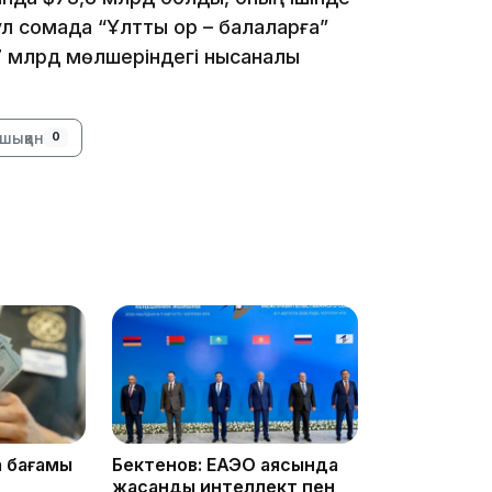
л сомада “Ұлттық қор – балаларға”
7 млрд мөлшеріндегі нысаналы
шыққан
0
18:30
18:18
а бағамы
Бектенов: ЕАЭО аясында
жасанды интеллект пен