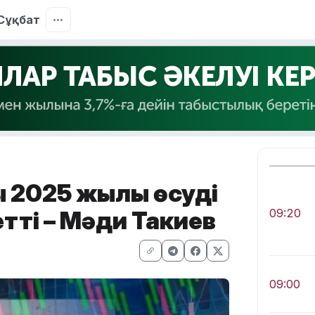
Сұқбат
ы 2025 жылы өсуді
тті – Мәди Такиев
09:20
09:00