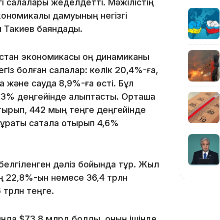
згі салалары жеделдетті. Мәжілістің
ономикалық дамуының негізгі
и Такиев баяндады.
20:05
қстан экономикасы оң динамиканы
негіз болған салалар: көлік 20,4%-ға,
а және сауда 8,9%-ға өсті. Бұл
2,3% деңгейінде қалыптасты. Орташа
тырып, 442 мың теңге деңгейінде
ұрақты сақтала отырып 4,6%
20:04
елгіленген дәліз бойында тұр. Жыл
ің 22,8%-ын немесе 36,4 трлн
6 трлн теңге.
19:03
ында $73,8 млрд болды, оның ішінде