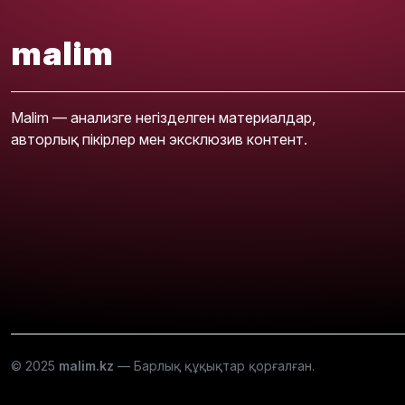
malim
Malim — анализге негізделген материалдар,
авторлық пікірлер мен эксклюзив контент.
© 2025
malim.kz
— Барлық құқықтар қорғалған.