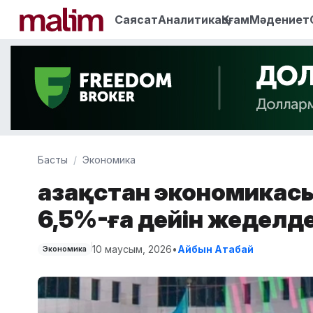
Саясат
Аналитика
Қоғам
Мәдениет
Басты
Экономика
Қазақстан экономикас
6,5%-ға дейін жеделде
10 маусым, 2026
•
Айбын Атабай
Экономика