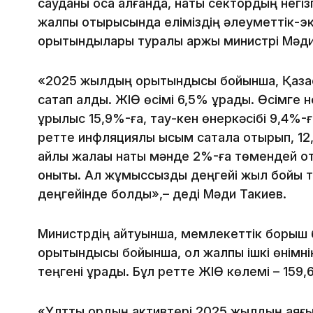
сауданы қоса алғанда, нақты сектордың негі
жалпы отырысында еліміздің әлеуметтік-эк
қорытындылары туралы қаржы министрі Мәд
«2025 жылдың қорытындысы бойынша, Қаза
сақтап қалды. ЖІӨ өсімі 6,5% құрады. Өсімге 
құрылыс 15,9%-ға, тау-кен өнеркәсібі 9,4%-ғ
ретте инфляциялық қысым сақтала отырып, 1
айлық жалақы нақты мәнде 2%-ға төмендей о
онықты. Ал жұмыссыздық деңгейі жыл бойы т
деңгейінде болды»,– деді Мәди Такиев.
Министрдің айтуынша, мемлекеттік борыш б
қорытындысы бойынша, ол жалпы ішкі өнімн
теңгені құрады. Бұл ретте ЖІӨ көлемі – 159,
«Ұлттық қордың активтері 2025 жылдың аяғ