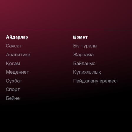
15:56
Айдарлар
Қызмет
Саясат
Біз туралы
Аналитика
Жарнама
Қоғам
Байланыс
Мәдениет
Құпиялылық
15:42
Сұхбат
Пайдалану ережесі
Спорт
Бейне
14:23