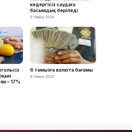
кедергісіз саудаға
басымдық беріледі
18:18
6 тамыз, 2026
огольсіз
6 тамызға валюта бағамы
18:13
арқын
6 тамыз, 2026
сім – 17%
16:42