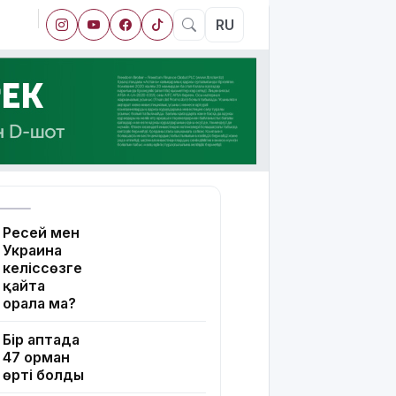
RU
Ресей мен
Украина
келіссөзге
қайта
орала ма?
Бір аптада
47 орман
өрті болды