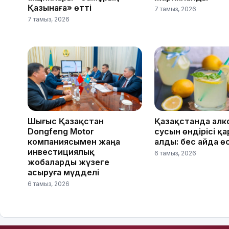
Қазынаға» өтті
7 тамыз, 2026
7 тамыз, 2026
Шығыс Қазақстан
Қазақстанда алк
Dongfeng Motor
сусын өндірісі қ
компаниясымен жаңа
алды: бес айда ө
инвестициялық
6 тамыз, 2026
жобаларды жүзеге
асыруға мүдделі
6 тамыз, 2026