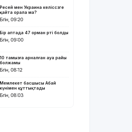
Ресей мен Украина келіссөзге
Қазақстан
қайта орала ма?
мектептерінде
Бүгін, 09:20
оқушыларды
медициналық
Бір аптада 47 орман өрті болды
тексеру
тәртібі
Бүгін, 09:00
өзгереді
Ресей мен
10 тамызға арналған ауа райы
болжамы
Сирия
әскери
Бүгін, 08:12
базалар
бойынша
Мемлекет басшысы Абай
келісімге
күнімен құттықтады
келді
Бүгін, 08:03
Жезқазғанда
той
кортежі
жол
ережесін