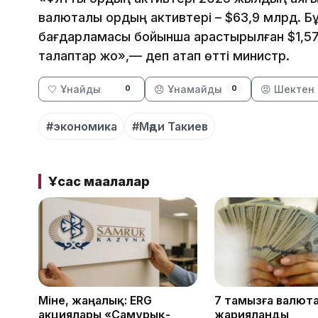
валюталық қордың активтері – $63,9 млрд. Бұ
бағдарламасы бойынша қарастырылған $1,5
талаптар жоқ»,— деп атап өтті министр.
🤍 Ұнайды
😞 Ұнамайды
😡 Шектен 
0
0
#экономика
#Мәди Такиев
Ұқсас мақалалар
Міне, жаңалық: ERG
7 тамызға валют
акциялары «Самұрық-
жарияланды