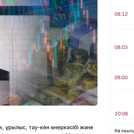
08:12
08:03
08:00
20:08
, құрылыс, тау-кен өнеркәсібі және
Көп оқы