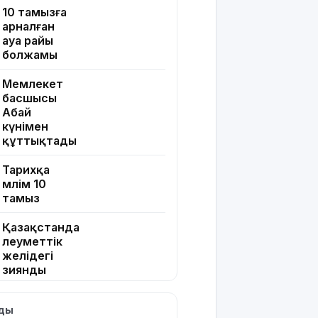
10 тамызға
арналған
ауа райы
болжамы
Мемлекет
басшысы
Абай
күнімен
құттықтады
Тарихқа
мәлім 10
тамыз
Қазақстанда
әлеуметтік
желідегі
зиянды
контентке
бақылау
лды
күшейеді