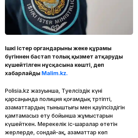
Ішкі істер органдарының жеке құрамы
бүгіннен бастап толық қызмет атқарудың
күшейтілген нұсқасына көшті, деп
хабарлайды
Malim.kz.
Polisia.kz жазуынша, Тәуелсіздік күні
қарсаңында полиция қоғамдық тәртіпті,
азаматтардың тыныштығы мен қауіпсіздігін
қамтамасыз ету бойынша жұмыстарын
күшейткен. Мерекелік іс-шаралар өтетін
жерлерде, сондай-ақ, азаматтар көп