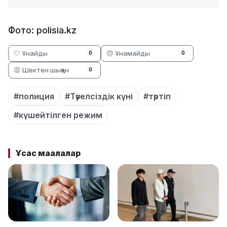
Фото: polisia.kz
🤍 Ұнайды
😞 Ұнамайды
0
0
😡 Шектен шыққан
0
#полиция
#Тәуелсіздік күні
#тәртіп
#күшейтілген режим
Ұқсас мақалалар