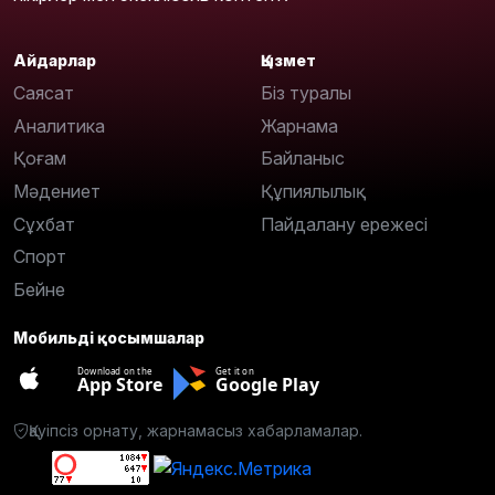
Айдарлар
Қызмет
Саясат
Біз туралы
Аналитика
Жарнама
Қоғам
Байланыс
Мәдениет
Құпиялылық
Сұхбат
Пайдалану ережесі
Спорт
Бейне
Мобильді қосымшалар
Download on the
Get it on
App Store
Google Play
Қауіпсіз орнату, жарнамасыз хабарламалар.