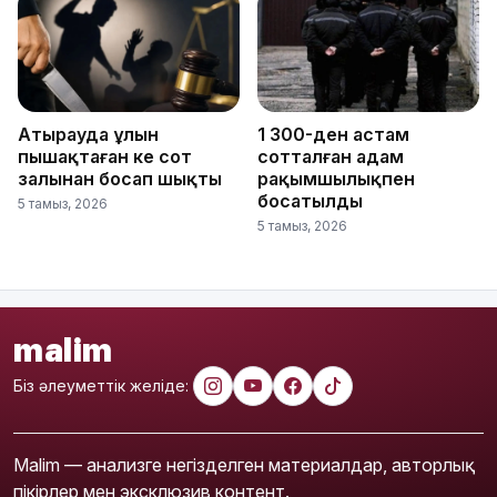
Атырауда ұлын
1 300-ден астам
пышақтаған әке сот
сотталған адам
залынан босап шықты
рақымшылықпен
босатылды
5 тамыз, 2026
5 тамыз, 2026
malim
Біз әлеуметтік желіде:
Malim — анализге негізделген материалдар, авторлық
пікірлер мен эксклюзив контент.