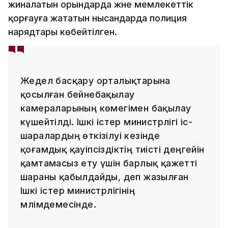
жиналатын орындарда және мемлекеттік
қорғауға жататын нысандарда полиция
нарядтары көбейтілген.
Жедел басқару орталықтарына
қосылған бейнебақылау
камераларының көмегімен бақылау
күшейтілді. Ішкі істер министрлігі іс-
шаралардың өткізілуі кезінде
қоғамдық қауіпсіздіктің тиісті деңгейін
қамтамасыз ету үшін барлық қажетті
шараны қабылдайды, деп жазылған
Ішкі істер министрлігінің
мәлімдемесінде.