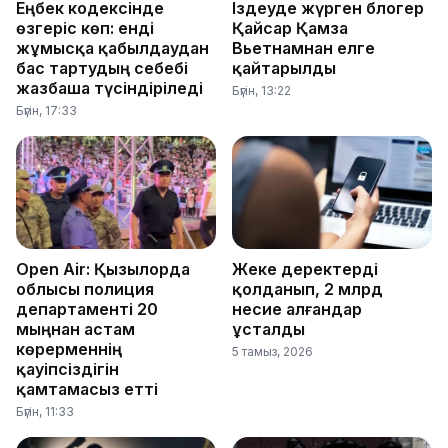
Еңбек кодексінде
Іздеуде жүрген блогер
өзгеріс көп: енді
Қайсар Қамза
жұмысқа қабылдаудан
Вьетнамнан елге
бас тартудың себебі
қайтарылды
жазбаша түсіндіріледі
Бүгін, 13:22
Бүгін, 17:33
Open Air: Қызылорда
Жеке деректерді
облысы полиция
қолданып, 2 млрд
департаменті 20
несие алғандар
мыңнан астам
ұсталды
көрерменнің
5 тамыз, 2026
қауіпсіздігін
қамтамасыз етті
Бүгін, 11:33