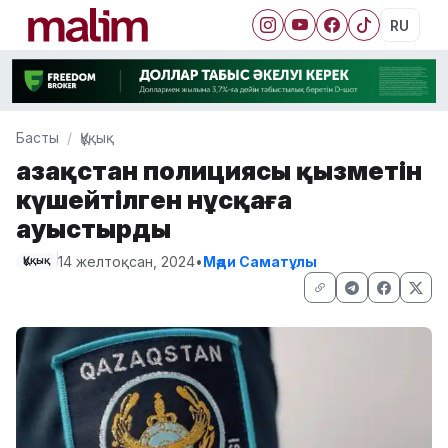
RU
Басты
Құқық
Қазақстан полициясы қызметін
күшейтілген нұсқаға
ауыстырды
14 желтоқсан, 2024
•
Мәди Саматұлы
Құқық