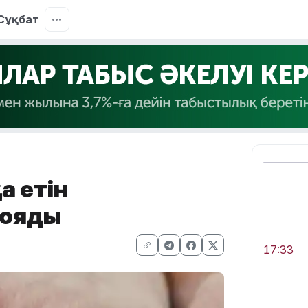
Сұқбат
а етін
қояды
17:33