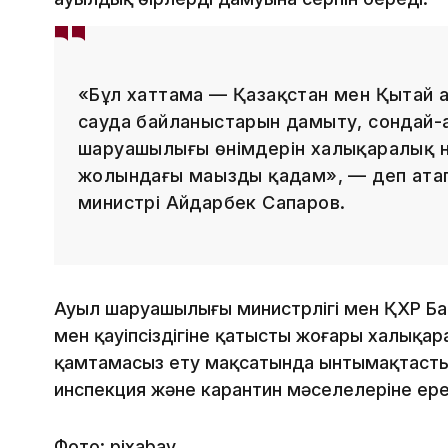
«Бұл хаттама — Қазақстан мен Қытай 
сауда байланыстарын дамыту, сондай-
шаруашылығы өнімдерін халықаралық н
жолындағы маңызды қадам», — деп ата
министрі Айдарбек Сапаров.
Ауыл шаруашылығы министрлігі мен ҚХР Бас
мен қауіпсіздігіне қатысты жоғары халықар
қамтамасыз ету мақсатында ынтымақтастық
инспекция және карантин мәселелеріне ер
Фото: pixabay