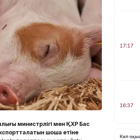
17:17
16:37
лығы министрлігі мен ҚХР Бас
кспортталатын шошқа етіне
Көп оқ