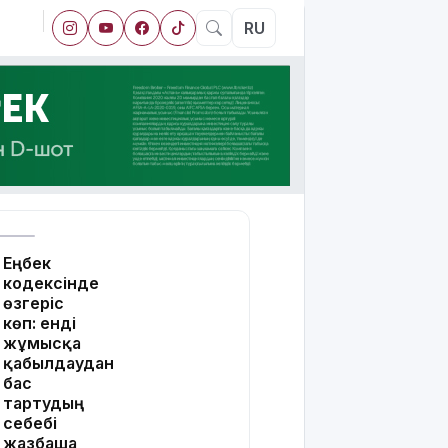
RU
Еңбек
кодексінде
өзгеріс
көп: енді
жұмысқа
қабылдаудан
бас
тартудың
себебі
жазбаша