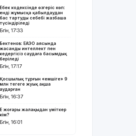
жалақыдан
Еңбек кодексінде өзгеріс көп:
үміткер
енді жұмысқа қабылдаудан
кім?
бас тартудың себебі жазбаша
түсіндіріледі
Электросамокат,
Бүгін, 17:33
велосипед
немесе
Бектенов: ЕАЭО аясында
мопед:
жасанды интеллект пен
Қазақстанда
кедергісіз саудаға басымдық
қайсысы
беріледі
апатқа жиі
Бүгін, 17:17
ұшырайды?
Қосшылық тұрғын «емшіге» 9
6,5
млн теңгеге жуық ақша
триллион
аударған
доллардың
Бүгін, 16:37
өнеркәсібі
тәуекел
Ең жоғары жалақыдан үміткер
аймағында
кім?
тұр
Бүгін, 16:01
Қазақстан