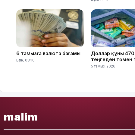
6 тамызға валюта бағамы
Доллар құны 470
теңгеден төмен 
Бүгін, 08:10
5 тамыз, 2026
malim