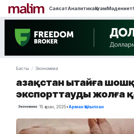
Саясат
Аналитика
Қоғам
Мәдениет
Басты
Экономика
Қазақстан Қытайға шошқ
экспорттауды жолға 
15 қазан, 2025
•
Арман Қайыпхан
Экономика