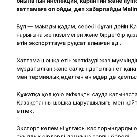
қойылатын инспекция, карантин және қауіп
хаттамаға қол қойды, деп хабарлайды Malim
Бұл — маңызды қадам, себебі бұған дейін Қ
нарығына жеткізілмеген және бірде-бір қа
етін экспорттауға рұқсат алмаған еді.
Хаттама шошқа етін жеткізудің жаңа мүмкінді
мұздатылған және салқындатылған ет қана
мен термиялық өңделген өнімдер де қамты
Құжатқа қол қою екіжақты сауда қатынаста
Қазақстанның шошқа шаруашылығы мен қайта
етпек.
Экспорт көлемінің ұлғаюы кәсіпорындардың 
ауылдық өңірлердің дамуына серпін береді.