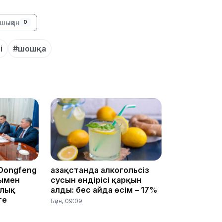
шыққан
0
14:36
і
#шошқа
13:59
 Dongfeng
Қазақстанда алкогольсіз
сымен
сусын өндірісі қарқын
ялық
алды: бес айда өсім – 17%
ге
Бүгін, 09:09
13:22