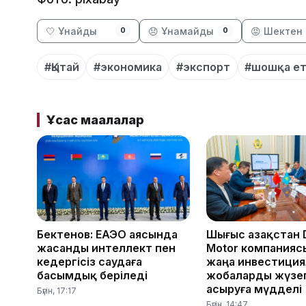
🤍 Ұнайды
😞 Ұнамайды
😡 Шектен 
0
0
#Қытай
#экономика
#экспорт
#шошқа ет
Ұқсас мақалалар
Бектенов: ЕАЭО аясында
Шығыс Қазақстан
жасанды интеллект пен
Motor компания
кедергісіз саудаға
жаңа инвестици
басымдық беріледі
жобаларды жүзе
асыруға мүдделі
Бүгін, 17:17
Бүгін, 14:47