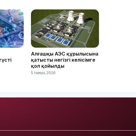
13:05
Алғашқы АЭС құрылысына
түсті
қатысты негізгі келісімге
12:31
қол қойылды
5 тамыз, 2026
11:59