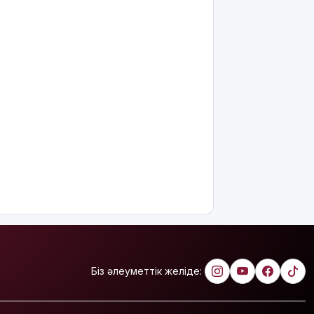
елге
қайтарылды
Тамыздың
басты
кинопремьераларымен
таныссыз
ба?
Астротуризмнің
астанасына
айналды
Киевке
жасалған
ауқымды
шабуыл:
Батыс
Украинаның
Біз әлеуметтік желіде:
әуе
қорғанысын
күшейту