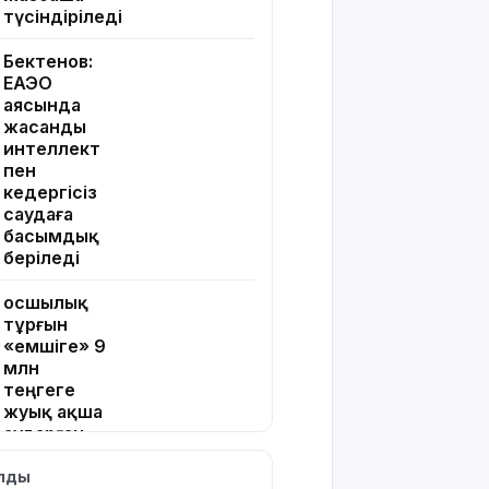
түсіндіріледі
Бектенов:
ЕАЭО
аясында
жасанды
интеллект
пен
кедергісіз
саудаға
басымдық
беріледі
Қосшылық
тұрғын
«емшіге» 9
млн
теңгеге
жуық ақша
аударған
ылды
Ең жоғары