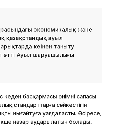
15:24
арасындағы экономикалық және
ақ қазақстандық ауыл
арықтарда кеңінен таныту
п өтті Ауыл шаруашылығы
14:47
 кеден басқармасы өнімнің сапасы
алық стандарттарға сәйкестігін
ты нығайтуға уағдаласты. Әсіресе,
екше назар аударылатын болады.