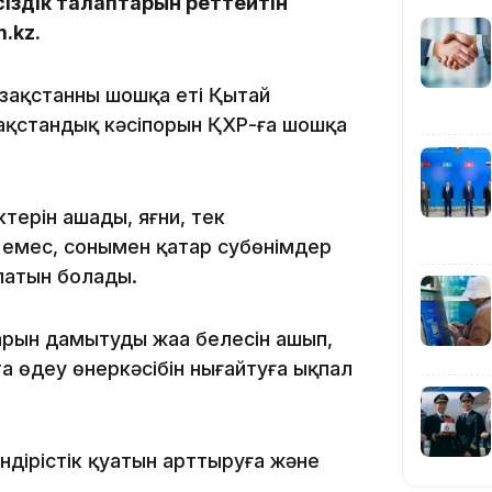
сіздік талаптарын реттейтін
16:01
.kz.
азақстанның шошқа еті Қытай
зақстандық кәсіпорын ҚХР-ға шошқа
15:59
ктерін ашады, яғни, тек
 емес, сонымен қатар субөнімдер
латын болады.
рын дамытудың жаңа белесін ашып,
15:25
 өңдеу өнеркәсібін нығайтуға ықпал
өндірістік қуатын арттыруға және