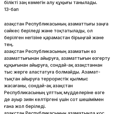
біліктi заң көмегін алу құқығы танылады.
13-бап
Қазақстан Республикасының азаматтығы заңға
сәйкес беріледі және тоқтатылады, ол
берілген негізіне қарамастан бiрыңғай және
тең.
Қазақстан Республикасының азаматын өз
азаматты­ғы­нан айыруға, азаматтығын өзгерту
құқығынан айыруға,­ сон­дай-ақ Қазақстаннан
тыс жерге аластатуға болмайды. Аза­мат­­
тықтан айыруға террористік қылмыс
жасағаны, сондай-ақ Қа­зақстан
Республикасының ұлттық мүдделеріне өзге
де ауыр зиян келтіргені үшін сот шешімімен
ғана жол беріледі.
Қазақстан Республикасының азаматында қос