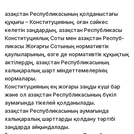
азақстан Республикасының қолданыстағы
құқығы – Конституцияның, оған сәйкес
келетін заңдардың, Қазақстан Республикасы
Қ
Конституциялық Соты мен Қазақстан Респуб­
ликасы Жоғарғы Сотының нормативтік
қаулыларының, өзге де нормативтік құқықтық
актілердің, Қазақстан Респуб­ли­касының
халықаралық шарт міндеттемелерінің
нормалары.
Конституцияның ең жоғары заңды күші бар
және ол Қазақстан Республикасының бүкіл
аумағында тікелей қолданылады.
Қазақстан Республикасының аумағында
халықаралық шарттарды қолдану тәртібі
заңдарда айқындалады.