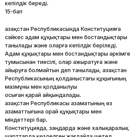
кепiлдiк бередi.
15-бап
Қазақстан Республикасында Конституцияға
сәйкес адам құқықтары мен бостандықтары
танылады және оларға кепiлдiк берiледi.
Адам құқықтары мен бостандықтары әркiмге
тумысы­нан тиесілі, олар ажыратуға және
айыруға болмайтын деп та­нылады, Қазақстан
Республикасының қолданыстағы құқығы­ның
мазмұны мен қолданылуы
осыған қарай айқындалады.
Қазақстан Республикасы азаматының өз
азаматтығына орай құқықтары мен
мiндеттері бар.
Конституцияда, заңдарда және халықаралық
шарттарда көзделген жағдайда шетел