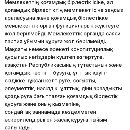
Мемлекеттің қоғамдық бірлестік ісіне, ал
қоғамдық бірлестіктің мемлекет ісіне заңсыз
араласуына және қоғамдық бірлестікке
мемлекеттік орган функцияларын жүктеуге
жол берілмейді. Мемлекеттік органда саяси
партия ұйымын құруға жол берілмейді.
Мақсаты немесе әрекеті конституциялық
құрылыс негіздерін күштеп өзгертуге,
Қазақстан Республикасының тұтастығын және
қоғамдық тәртіпті бұзуға, ұлттық қауіп­
сіздікке нұқсан келтіруге, соғысты,
әлеуметтік, нәсілдік, ұлт­тық, діни араздықты
қоздыруға бағытталған қоғамдық бірлес­тік
құруға және оның қызметіне,
сондай-ақ заңнамада көздел­меген
әскерилендірілген жасақ құруға тыйым
салынады.