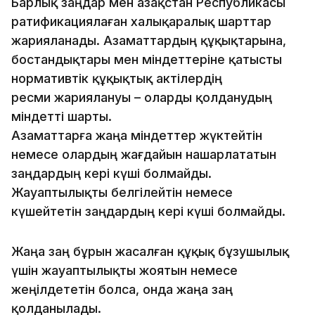
Барлық заңдар мен Қазақстан Республикасы
рати­фи­кациялаған халықаралық шарттар
жарияланады. Азамат­тардың құқықтарына,
бостандықтары мен міндеттеріне қатыс­ты
нормативтік құқықтық актілердің
ресми жариялануы – оларды қолданудың
міндетті шарты.
Азаматтарға жаңа міндеттер жүктейтін
немесе олардың жағдайын нашарлататын
заңдардың кері күші болмайды.
Жауаптылықты белгілейтін немесе
күшейтетін заңдардың кері күші болмайды.
Жаңа заң бұрын жасалған құқық бұзушылық
үшін жауаптылықты жоятын немесе
жеңілдететін болса, онда жаңа заң
қолданылады.