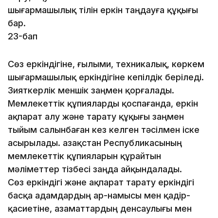
шығармашылық тілін еркiн таңдауға құқығы
бар.
23-бап
Сөз еркіндігіне, ғылыми, техникалық, көркем
шығарма­шылық еркіндігіне кепiлдiк берiледi.
Зияткерлік меншік заңмен қорғалады.
Мемлекеттік құпияларды қоспағанда, еркін
ақпарат алу және тарату құқығы заңмен
тыйым салынбаған кез келген тәсілмен іске
асырылады. Қазақстан Республикасының
мемлекеттік құпияларын құрайтын
мәліметтер тізбесі заңда айқындалады.
Сөз еркіндігі және ақпарат тарату еркіндігі
басқа адамдардың ар-намысы мен қадір-
қасиетіне, азаматтардың денсаулығы мен