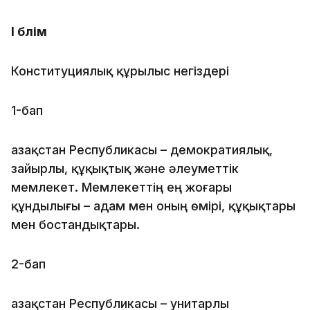
І бөлім
Конституциялық құрылыс негіздері
1-бап
Қазақстан Республикасы – демократиялық,
зайырлы, құқықтық және әлеуметтік
мемлекет. Мемлекеттің ең жоғары
құндылығы – адам мен оның өмірі, құқықтары
мен бостандықтары.
2-бап
Қазақстан Республикасы – унитарлы