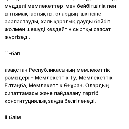
мүдделі мемлекеттер-мен бейбітшілік пен
ынтымақтастықты, олардың ішкі ісіне
араласпауды, халықаралық дауды бейбіт
жолмен шешуді көздейтін сыртқы саясат
жүргізеді.
11-бап
Қазақстан Республикасының мемлекеттік
рәміздері – Мемлекеттік Ту, Мемлекеттік
Елтаңба, Мемлекеттік Әнұран. Олардың
сипаттамасы және пайдалану тәртібі
конституциялық заңда белгіленеді.
II бөлім