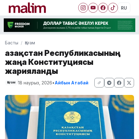
RU
Басты
Қоғам
Қазақстан Республикасының
жаңа Конституциясы
жарияланды
18 наурыз, 2026
•
Айбын Атабай
Қоғам