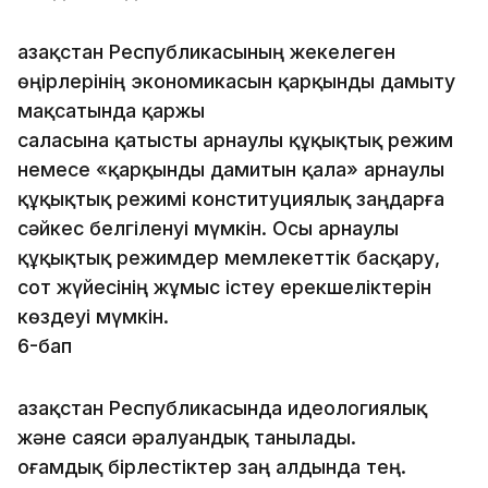
Қазақстан Республикасының жекелеген
өңірлерінің экономикасын қарқынды дамыту
мақсатында қаржы
сала­сына қатысты арнаулы құқықтық режим
немесе «қар­қынды дамитын қала» арнаулы
құқықтық режимі консти­туциялық заңдарға
сәйкес белгіленуі мүмкін. Осы арнаулы
құқықтық режимдер мемлекеттік басқару,
сот жүйесінің жұмыс істеу ерекшеліктерін
көздеуі мүмкін.
6-бап
Қазақстан Республикасында идеологиялық
және саяси әралуандық танылады.
Қоғамдық бірлестіктер заң алдында тең.