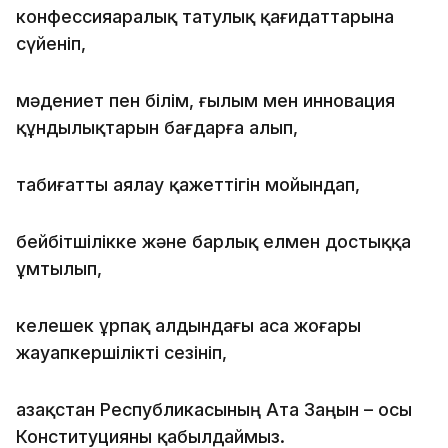
конфессияаралық татулық қағидаттарына
сүйеніп,
мәдениет пен білім, ғылым мен инновация
құндылық­тарын бағдарға алып,
табиғатты аялау қажеттігін мойындап,
бейбітшілікке және барлық елмен достыққа
ұмтылып,
келешек ұрпақ алдындағы аса жоғары
жауапкершілікті сезініп,
Қазақстан Республикасының Ата Заңын – осы
Конституцияны қабылдаймыз.