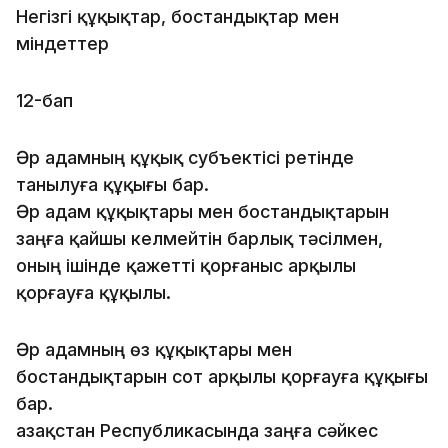
Негізгі құқықтар, бостандықтар мен
міндеттер
12-бап
Әр адамның құқық субъектiсi ретiнде
танылуға құқығы бар.
Әр адам құқықтары мен бостандықтарын
заңға қайшы келмейтiн барлық тәсiлмен,
оның ішінде қажетті қорғаныс арқылы
қорғауға құқылы.
Әр адамның өз құқықтары мен
бостандықтарын сот арқылы қорғауға құқығы
бар.
Қазақстан Республикасында заңға сәйкес