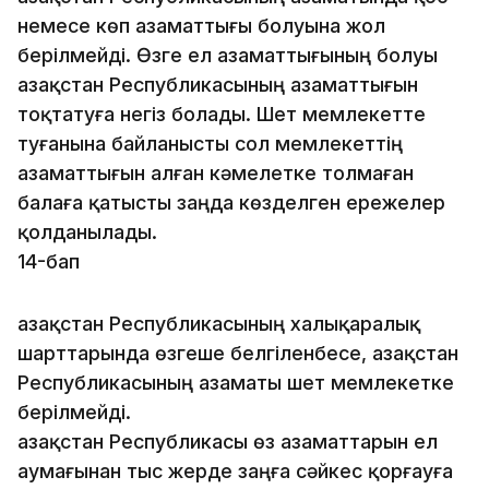
немесе көп азаматтығы болуына жол
берілмейді. Өзге ел азаматтығының болуы
Қазақстан Республикасының азаматтығын
тоқтатуға негіз болады. Шет мемлекетте
туғанына байланысты сол мемлекеттің
азаматтығын алған кәмелетке толмаған
балаға қатысты заңда көзделген ережелер
қолданылады.
14-бап
Қазақстан Республикасының халықаралық
шарттарында өзгеше белгiленбесе, Қазақстан
Республикасының азаматы шет мемлекетке
берілмейді.
Қазақстан Республикасы өз азаматтарын ел
аумағынан тыс жерде заңға сәйкес қорғауға