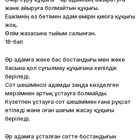
және айыруға болмайтын құқығы.
Ешкімнің өз бетімен адам өмірін қиюға құқығы
жоқ.
Өлім жазасына тыйым салынған.
18-бап
Әр адамға жеке бас бостандығы мен жеке
басына қол сұғылмау құқығына кепілдік
беріледі.
Сот шешімінсіз адамды заңда көзделген
мерзімнен артық ұстауға болмайды.
Күзетпен ұстауға сот шешімімен ғана рұқсат
етіледі және оған шағым жасау құқығы
беріледі.
Әр адамға ұсталған сәтте бостандығын