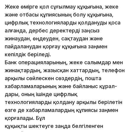
Жеке өмірге қол сұғылмау құқығына, жеке
және отбасы құпиясының болу құқығына,
цифрлық технологияларды қолдануды қоса
алғанда, дербес деректерді заңсыз
жинаудан, өңдеуден, сақтаудан және
пайдаланудан қорғау құқығына заңмен
кепілдік беріледі.
Банк операцияларының, жеке салымдар мен
жинақ­тардың, жазысқан хаттардың, телефон
арқылы сөйлескен сөздердің, пошта
хабарламаларының және байланыс құрал­
дары, оның ішінде цифрлық
технологияларды қолдану арқылы берілетін
өзге де хабарламалардың құпиясы заңмен
қорғалады. Бұл
құқықты шектеуге заңда белгіленген