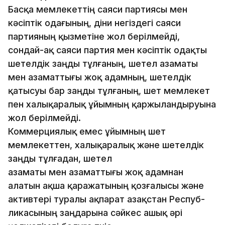
Басқа мемлекеттің саяси партиясы мен
кәсіптік одағының, діни негіздегі саяси
партияның қызметіне жол берілмейді,
сондай-ақ саяси партия мен кәсіптік одақты
шетелдік заңды тұлғаның, шетел азаматы
мен азаматтығы жоқ адамның, шетелдік
қатысуы бар заңды тұлғаның, шет мемлекет
пен халықаралық ұйымның қаржыландыруына
жол берілмейді.
Коммерциялық емес ұйымның шет
мемлекеттен, халықаралық және шетелдік
заңды тұлғадан, шетел
азаматы мен азаматтығы жоқ адамнан
алатын ақша қаражатының қоз­ғалысы және
активтері туралы ақпарат Қазақстан Респуб­
ликасының заңдарына сәйкес ашық әрі