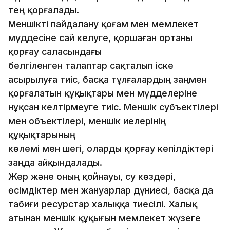
тең қорғалады.
Меншікті пайдалану қоғам мен мемлекет
мүддесіне сай келуге, қоршаған ортаны
қорғау саласындағы
белгіленген талаптар сақталып іске
асырылуға тиіс, басқа тұлғалардың заңмен
қорғалатын құқықтары мен мүдделеріне
нұқсан келтірмеуге тиіс. Меншік субъектілері
мен объектілері, меншік иелерінің
құқықтарының
көлемі мен шегі, оларды қорғау кепілдіктері
заңда айқындалады.
Жер жəне оның қойнауы, су көздері,
өсімдіктер мен жануарлар дүниесі, басқа да
табиғи ресурстар халыққа тиесілі. Халық
атынан меншік құқығын мемлекет жүзеге