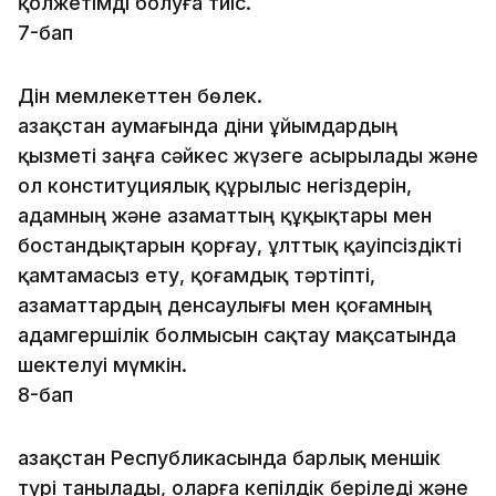
қолжетімді болуға тиіс.
7-бап
Дін мемлекеттен бөлек.
Қазақстан аумағында діни ұйымдардың
қызметі заңға сәйкес жүзеге асырылады және
ол конституциялық құрылыс негіздерін,
адамның және азаматтың құқықтары мен
бостандықтарын қорғау, ұлттық қауіпсіздікті
қамтамасыз ету, қоғамдық тәртіпті,
азаматтардың денсаулығы мен қоғамның
адамгершілік болмысын сақтау мақсатында
шектелуі мүмкін.
8-бап
Қазақстан Республикасында барлық меншік
түрі танылады, оларға кепілдік беріледі және