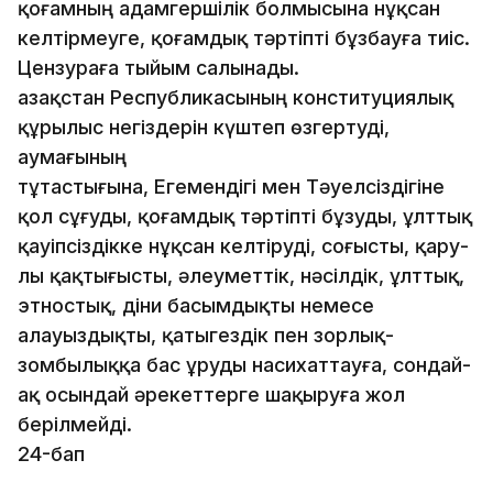
қоғамның адамгершілік болмысына нұқсан
келтірмеуге, қоғамдық тәртіпті бұзбауға тиіс.
Цензураға тыйым салынады.
Қазақстан Республикасының конституциялық
құрылыс негіздерін күштеп өзгертуді,
аумағының
тұтастығына, Егемендігі мен Тәуелсіздігіне
қол сұғуды, қоғамдық тәртіпті бұзуды, ұлттық
қауіпсіздікке нұқсан келтіруді, соғысты, қару­
лы қақтығысты, әлеуметтік, нәсілдік, ұлттық,
этностық, діни басымдықты немесе
алауыздықты, қатыгездік пен зорлық-
зомбылыққа бас ұруды насихаттауға, сондай-
ақ осындай әрекеттерге шақыруға жол
берілмейді.
24-бап