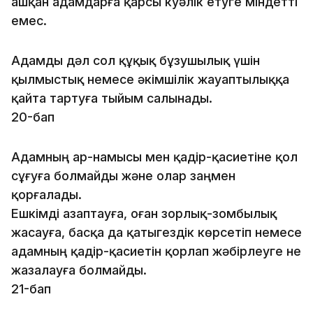
ашқан адамдарға қарсы куәлік етуге міндетті
емес.
Адамды дәл сол құқық бұзушылық үшін
қылмыстық не­ме­се әкімшілік жауаптылыққа
қайта тартуға тыйым салынады.
20-бап
Адамның ар-намысы мен қадiр-қасиетiне қол
сұғуға болмайды және олар заңмен
қорғалады.
Ешкiмдi азаптауға, оған зорлық-зомбылық
жасауға, басқа да қатыгездiк көрсетіп немесе
адамның қадiр-қасиетiн қорлап жәбiрлеуге не
жазалауға болмайды.
21-бап