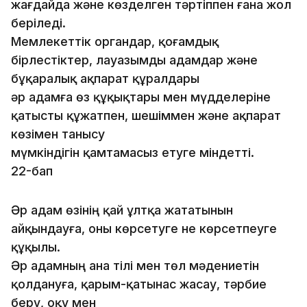
жағдайда және көзделген тәртіппен ғана жол
беріледі.
Мемлекеттік органдар, қоғамдық
бiрлестiктер, лауазым­ды адамдар және
бұқаралық ақпарат құралдары
әр адамға өз құқықтары мен мүдделерiне
қатысты құжатпен, шешiм­мен және ақпарат
көзiмен танысу
мүмкiндiгiн қамта­масыз етуге мiндеттi.
22-бап
Әр адам өзiнiң қай ұлтқа жататынын
айқындауға, оны көрсетуге не көрсетпеуге
құқылы.
Әр адамның ана тілі мен төл мәдениетiн
қолдануға, қарым-қатынас жасау, тәрбие
беру, оқу мен