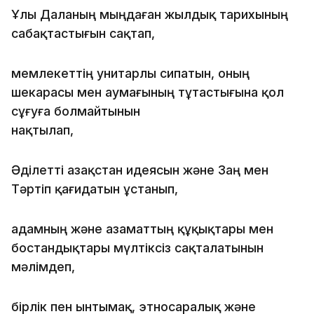
Ұлы Даланың мыңдаған жылдық тарихының
сабақтас­тығын сақтап,
мемлекеттің унитарлы сипатын, оның
шекарасы мен аумағының тұтастығына қол
сұғуға болмайтынын
нақтылап,
Әділетті Қазақстан идеясын және Заң мен
Тәртіп қағидатын ұстанып,
адамның және азаматтың құқықтары мен
бостандықтары мүлтіксіз сақталатынын
мәлімдеп,
бірлік пен ынтымақ, этносаралық және