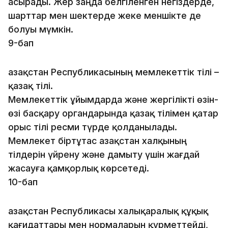
асырады. Жер заңда белгіленген негіздерде,
шарттар мен шектерде жеке меншікте де
болуы мүмкін.
9-бап
Қазақстан Республикасының мемлекеттік тілі –
қазақ тілі.
Мемлекеттік ұйымдарда және жергілікті өзін-
өзі басқару органдарында қазақ тілімен қатар
орыс тілі ресми түрде қолданылады.
Мемлекет біртұтас Қазақстан халқының
тілдерін үйре­ну және дамыту үшін жағдай
жасауға қамқорлық көрсетеді.
10-бап
Қазақстан Республикасы халықаралық құқық
қағидаттары мен нормаларын құрметтейді,