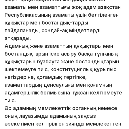
азаматы мен азаматтығы жоқ адам Қазақстан
Республикасының азаматы үшін белгіленген
құқықтар мен бостандық-тарды
пайдаланады, сондай-ақ мiндеттерді
атқарады.
Адамның және азаматтың құқықтары мен
бостан­дықтарын іске асыру басқа тұлғаның
құқықтарын бұзбауға және бостандықтарын
шектемеуге тиiс, конституциялық құрылыс
негіздеріне, қоғамдық тәртіпке,
азаматтардың денсаулығы мен қоғамның
адамгершілік болмысына нұқсан келтiрмеуге
тиiс.
Әр адамның мемлекеттік органның немесе
оның лауазымды адамының заңсыз
әрекетімен келтірілген зиянды мемлекеттен