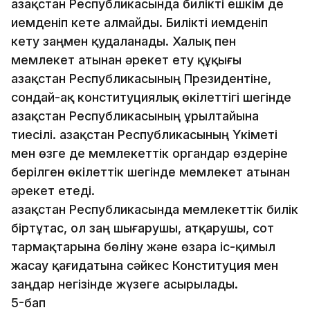
Қазақстан Республикасында билікті ешкім де
иемденіп кете алмайды. Билікті иемденіп
кету заңмен қудаланады. Халық пен
мемлекет атынан әрекет ету құқығы
Қазақстан Республикасының Президентіне,
сондай-ақ конституциялық өкілеттігі шегінде
Қазақстан Республикасының Құрылтайына
тиесілі. Қазақстан Республикасының Үкіметі
мен өзге де мемлекеттік органдар өздеріне
берілген өкілеттік шегінде мемлекет атынан
әрекет етеді.
Қазақстан Республикасында мемлекеттік билік
біртұ­тас, ол заң шығарушы, атқарушы, сот
тармақтарына бөлі­ну және өзара іс-қимыл
жасау қағидатына сәйкес Консти­туция мен
заңдар негізінде жүзеге асырылады.
5-бап