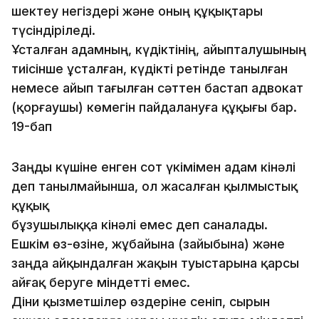
шектеу негіздері және оның құқықтары
түсіндіріледі.
Ұсталған адамның, күдіктінің, айыпталушының
тиісін­ше ұсталған, күдікті ретінде танылған
немесе айып тағылған сәт­тен бастап адвокат
(қорғаушы) көмегiн пайдалануға құқығы бар.
19-бап
Заңды күшіне енген сот үкімімен адам кінәлі
деп танылмайынша, ол жасалған қылмыстық
құқық
бұзушы­лыққа кінәлі емес деп саналады.
Ешкім өз-өзіне, жұбайына (зайыбына) және
заңда айқындалған жақын туыстарына қарсы
айғақ беруге міндетті емес.
Діни қызметшілер өздеріне сеніп, сырын