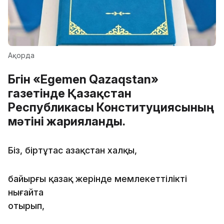
Ақорда
Бүгін «Egemen Qazaqstan»
газетінде Қазақстан
Республикасы Конституциясының
мәтіні жарияланды.
Біз, біртұтас Қазақстан халқы,
байырғы қазақ жерінде мемлекеттілікті
нығайта
отырып,