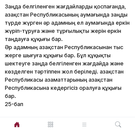
Заңда белгіленген жағдайларды қоспағанда,
Қазақстан Республикасының аумағында заңды
түрде жүрген әр адамның ел аумағында еркiн
жүрiп-тұруға және тұрғылықты жерін еркін
таңдауға құқығы бар.
Әр адамның Қазақстан Республикасынан тыс
жерге шығуға құқығы бар. Бұл құқықты
шектеуге заңда белгіленген жағдайда және
көзделген тәртіппен жол беріледі. Қазақстан
Республикасы азаматтарының Қазақстан
Республикасына кедергiсiз оралуға құқығы
бар.
25-бап
Әр адамның ар-ождан бостандығына құқығы
бар.