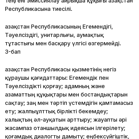
Теңгені эмиссиялау айрықша құқығы Қазақстан
Республикасына тиесілі.
Қазақстан Республикасының Егемендігі,
Тәуелсіздігі, уни­тарлығы, аумақтық
тұтастығы мен басқару үлгісі өзгермейді.
3-бап
Қазақстан Республикасы қызметінің негіз
құраушы қағидаттары: Егемендік пен
Тәуелсіздікті қорғау; адамның және
азаматтың құқықтары мен бостандықтарын
сақтау; заң мен тәртіп үстемдігін қамтамасыз
ету; жалпыұлттық бірлікті бекемдеу;
халықтың әл-ауқатын арттыру; жауапты әрі
жасампаз отаншылдық идеясын ілгерілету;
қоғам­дық диалогты дамыту; еңбексүйгіштік,