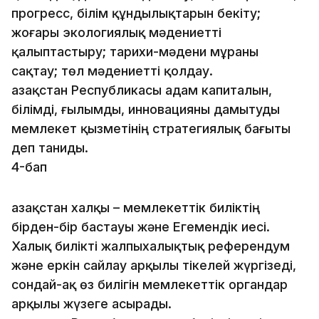
прогресс, білім құндылық­тарын бекіту;
жоғары экологиялық мәдениетті
қалыптастыру; тарихи-мәдени мұраны
сақтау; төл мәдениетті қолдау.
Қазақстан Республикасы адам капиталын,
білімді, ғылымды, инновацияны дамытуды
мемлекет қызметінің стратегиялық бағыты
деп таниды.
4-бап
Қазақстан халқы – мемлекеттік биліктің
бірден-бір бастауы және Егемендік иесі.
Халық билікті жалпыхалықтық референдум
және еркін сайлау арқылы тікелей жүргізеді,
сондай-ақ өз билігін мемлекеттік органдар
арқылы жүзеге асырады.