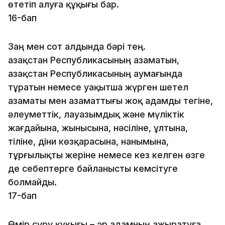
өтетіп алуға құқығы бар.
16-бап
Заң мен сот алдында бәрi тең.
Қазақстан Республикасының азаматын,
Қазақстан Респуб­ликасының аумағында
тұратын немесе уақытша жүр­ген шетел
азаматы мен азаматтығы жоқ адамды тегiне,
әлеуметтiк, лауазымдық және мүлiктiк
жағдайына, жыны­сына, нәсiлiне, ұлтына,
тіліне, дiни көзқарасына, нанымына,
тұрғылықты жерiне немесе кез келген өзге
де себептерге байланысты кемсiтуге
болмайды.
17-бап
Өмір сүру құқығы – әр адамның ажыратуға