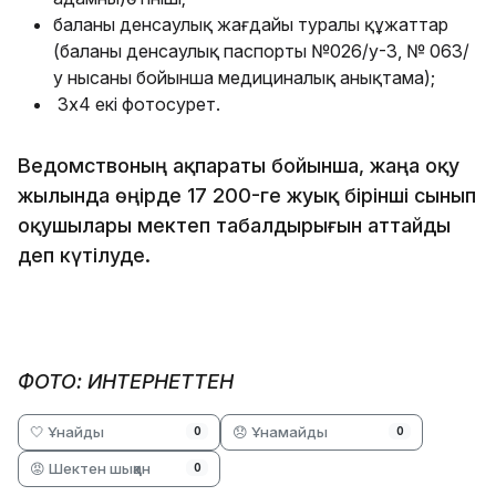
баланың денсаулық жағдайы туралы құжаттар
(баланың денсаулық паспорты №026/у-3, № 063/
у нысаны бойынша медициналық анықтама);
3х4 екі фотосурет.
Ведомствоның ақпараты бойынша, жаңа оқу
жылында өңірде 17 200-ге жуық бірінші сынып
оқушылары мектеп табалдырығын аттайды
деп күтілуде.
ФОТО: ИНТЕРНЕТТЕН
🤍 Ұнайды
😞 Ұнамайды
0
0
😡 Шектен шыққан
0