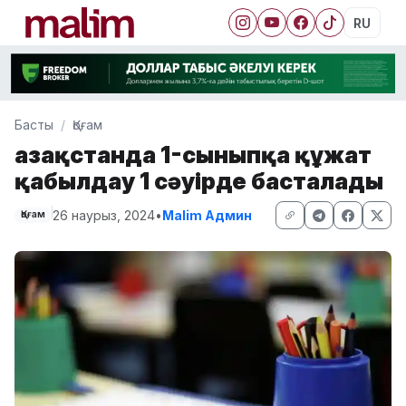
RU
Басты
Қоғам
Қазақстанда 1-сыныпқа құжат
қабылдау 1 сәуірде басталады
26 наурыз, 2024
•
Malim Админ
Қоғам