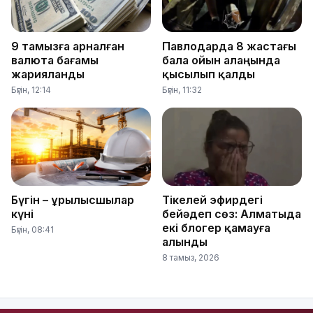
9 тамызға арналған
Павлодарда 8 жастағы
валюта бағамы
бала ойын алаңында
жарияланды
қысылып қалды
Бүгін, 12:14
Бүгін, 11:32
Бүгін – Құрылысшылар
Тікелей эфирдегі
күні
бейәдеп сөз: Алматыда
екі блогер қамауға
Бүгін, 08:41
алынды
8 тамыз, 2026