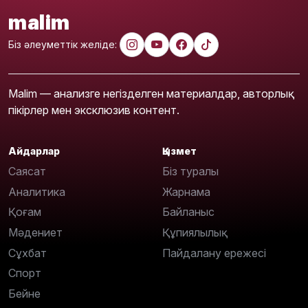
malim
Біз әлеуметтік желіде:
Malim — анализге негізделген материалдар, авторлық
пікірлер мен эксклюзив контент.
Айдарлар
Қызмет
Саясат
Біз туралы
Аналитика
Жарнама
Қоғам
Байланыс
Мәдениет
Құпиялылық
Сұхбат
Пайдалану ережесі
Спорт
Бейне