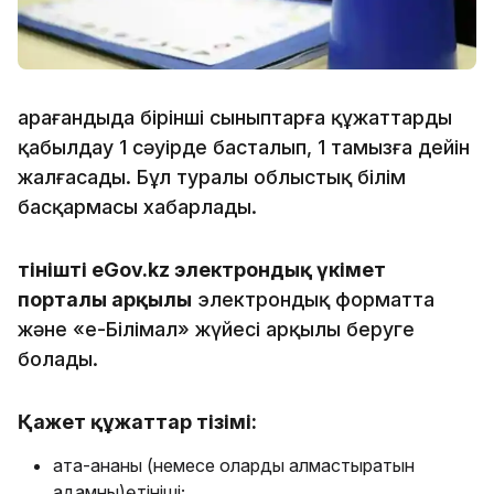
Қарағандыда бірінші сыныптарға құжаттарды
қабылдау 1 сәуірде басталып, 1 тамызға дейін
жалғасады. Бұл туралы облыстық білім
басқармасы хабарлады.
Өтінішті eGov.kz электрондық үкімет
порталы арқылы
электрондық форматта
және «е-Білімал» жүйесі арқылы беруге
болады.
Қажет құжаттар тізімі:
ата-ананың (немесе оларды алмастыратын
адамның)өтініші;