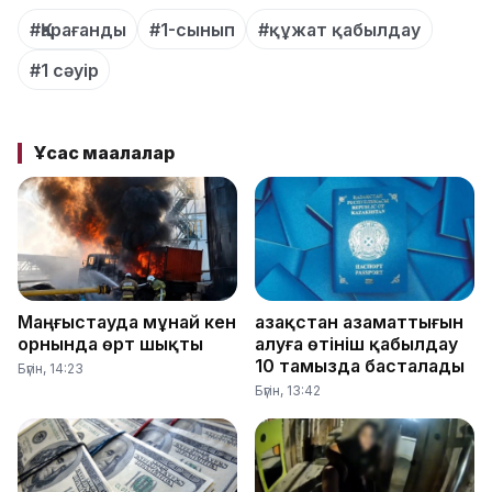
#Қарағанды
#1-сынып
#құжат қабылдау
#1 сәуір
Ұқсас мақалалар
Маңғыстауда мұнай кен
Қазақстан азаматтығын
орнында өрт шықты
алуға өтініш қабылдау
10 тамызда басталады
Бүгін, 14:23
Бүгін, 13:42