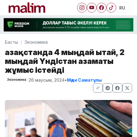
RU
Басты
Экономика
Қазақстанда 4 мыңдай Қытай, 2
мыңдай Үндістан азаматы
жұмыс істейді
26 маусым, 2024
•
Мәди Саматұлы
Экономика