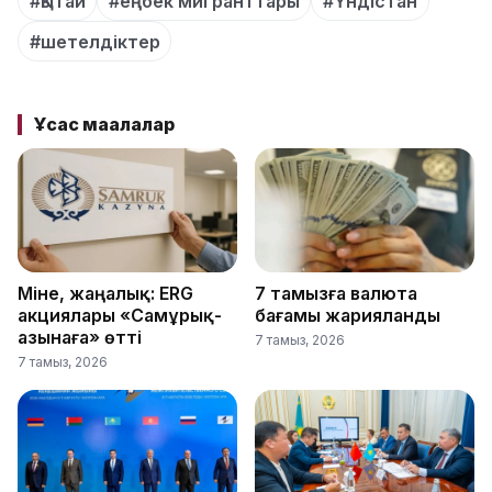
#Қытай
#еңбек мигранттары
#Үндістан
#шетелдіктер
Ұқсас мақалалар
Міне, жаңалық: ERG
7 тамызға валюта
акциялары «Самұрық-
бағамы жарияланды
Қазынаға» өтті
7 тамыз, 2026
7 тамыз, 2026