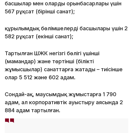
басшылар мен олардың орынбасарлары үшін
567 рұқсат (бірінші санат);
құрылымдық бөлімшелердің басшылары үшін 2
582 рұқсат (екінші санат);
Тартылған ШЖК негізгі бөлігі үшінші
(мамандар) және төртінші (білікті
жұмысшылар) санаттарға жатады – тиісінше
олар 5 512 және 602 адам.
Сондай-ақ, маусымдық жұмыстарға 1 790
адам, ал корпоративтік ауыстыру аясында 2
884 адам тартылған.