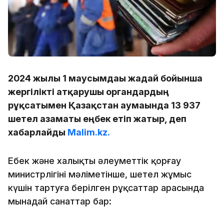
2024 жылғы 1 маусымдағы жағдай бойынша
жергілікті атқарушы органдардың
рұқсатымен Қазақстан аумағында 13 937
шетел азаматы еңбек етіп жатыр, деп
хабарлайды
Malim.kz.
Еңбек және халықты әлеуметтік қорғау
министрлігінің мәліметінше, шетел жұмыс
күшін тартуға берілген рұқсаттар арасында
мынадай санаттар бар: