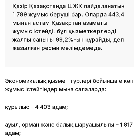
Қазір Қазақстанда ШЖК пайдаланатын
1 789 жұмыс беруші бар. Оларда 443,4
мыңнан астам Қазақстан азаматы
жұмыс істейді, бұл қызметкерлердің
жалпы санының 99,2%-ын құрайды, деп
жазылған ресми мәлімдемеде.
Экономикалық қызмет түрлері бойынша ең көп
жұмыс істейтіндер мына салаларда:
құрылыс – 4 403 адам;
ауыл, орман және балық шаруашылығы – 1 817
адам;