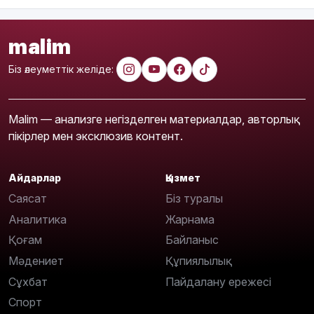
malim
Біз әлеуметтік желіде:
Malim — анализге негізделген материалдар, авторлық
пікірлер мен эксклюзив контент.
Айдарлар
Қызмет
Саясат
Біз туралы
Аналитика
Жарнама
Қоғам
Байланыс
Мәдениет
Құпиялылық
Сұхбат
Пайдалану ережесі
Спорт