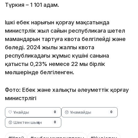
Түркия – 1 101 адам.
Ішкі еңбек нарығын қорғау мақсатында
министрлік жыл сайын республикаға шетел
мамандарын тартуға квота белгілейді және
бөледі. 2024 жылы жалпы квота
республикадағы жұмыс күшінің санына
қатысты 0,23% немесе 22 мың бірлік
мөлшерінде белгіленген.
Фото: Еңбек және халықты әлеуметтік қорғау
министрлігі
🤍 Ұнайды
😞 Ұнамайды
0
0
😡 Шектен шыққан
0