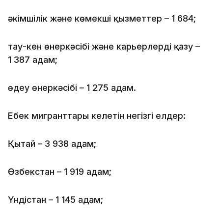
әкімшілік және көмекші қызметтер – 1 684;
тау-кен өнеркәсібі және карьерлерді қазу –
1 387 адам;
өңдеу өнеркәсібі – 1 275 адам.
Еңбек мигранттары келетін негізгі елдер:
Қытай – 3 938 адам;
Өзбекстан – 1 919 адам;
Үндістан – 1 145 адам;