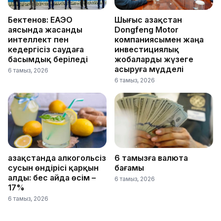
Бектенов: ЕАЭО
Шығыс Қазақстан
аясында жасанды
Dongfeng Motor
интеллект пен
компаниясымен жаңа
кедергісіз саудаға
инвестициялық
басымдық беріледі
жобаларды жүзеге
асыруға мүдделі
6 тамыз, 2026
6 тамыз, 2026
Қазақстанда алкогольсіз
6 тамызға валюта
сусын өндірісі қарқын
бағамы
алды: бес айда өсім –
6 тамыз, 2026
17%
6 тамыз, 2026