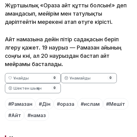
Жұртшылық «Ораза айт құтты болсын!» деп
амандасып, мейірім мен татулықты
дәріптейтін мерекені атап өтуге кірісті.
Айт намазына дейін пітір садақасын беріп
үлгеру қажет. 19 наурыз — Рамазан айының
соңғы күні, ал 20 наурыздан бастап айт
мейрамы басталады.
🤍 Ұнайды
😞 Ұнамайды
0
0
😡 Шектен шыққан
0
#Рамазан
#Дін
#ораза
#ислам
#Мешіт
#Айт
#намаз