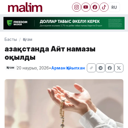
RU
Басты
Қоғам
Қазақстанда Айт намазы
оқылды
20 наурыз, 2026
•
Арман Қайыпхан
Қоғам