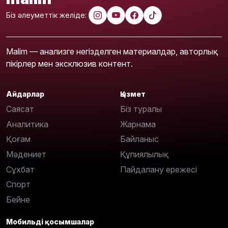
Біз әлеуметтік желіде:
Malim — анализге негізделген материалдар, авторлық
пікірлер мен эксклюзив контент.
Айдарлар
Қызмет
Саясат
Біз туралы
Аналитика
Жарнама
Қоғам
Байланыс
Мәдениет
Құпиялылық
Сұхбат
Пайдалану ережесі
Спорт
Бейне
Мобильді қосымшалар