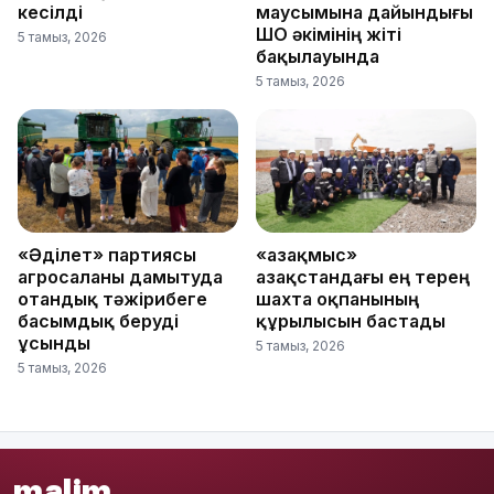
кесілді
маусымына дайындығы
ШҚО әкімінің жіті
5 тамыз, 2026
бақылауында
5 тамыз, 2026
«Әділет» партиясы
«Қазақмыс»
агросаланы дамытуда
Қазақстандағы ең терең
отандық тәжірибеге
шахта оқпанының
басымдық беруді
құрылысын бастады
ұсынды
5 тамыз, 2026
5 тамыз, 2026
malim