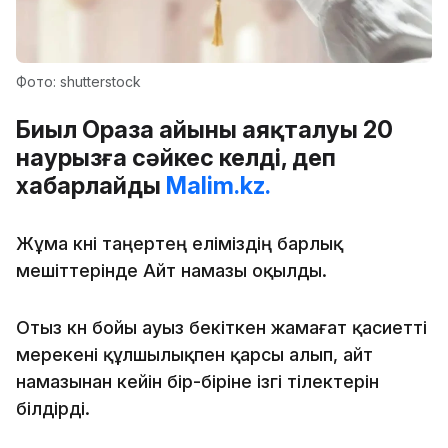
Фото: shutterstock
Биыл Ораза айының аяқталуы 20
наурызға сәйкес келді, деп
хабарлайды
Malim.kz.
Жұма күні таңертең еліміздің барлық
мешіттерінде Айт намазы оқылды.
Отыз күн бойы ауыз бекіткен жамағат қасиетті
мерекені құлшылықпен қарсы алып, айт
намазынан кейін бір-біріне ізгі тілектерін
білдірді.