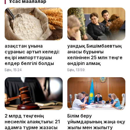
Ұқсас мақалалар
Қазақстан ұнына
Қуандық Бишімбаевтың
сұраныс артып келеді:
анасы бұрынғы
ең ірі импорттаушы
келінінен 25 млн теңге
елдер белгілі болды
өндіріп алмақ
Бүгін, 15:24
Бүгін, 13:59
2 млрд теңгенің
Білім беру
несиелік алаяқтығы: 21
ұйымдарының жаңа оқу
адамға түрме жазасы
жылы мен жылыту