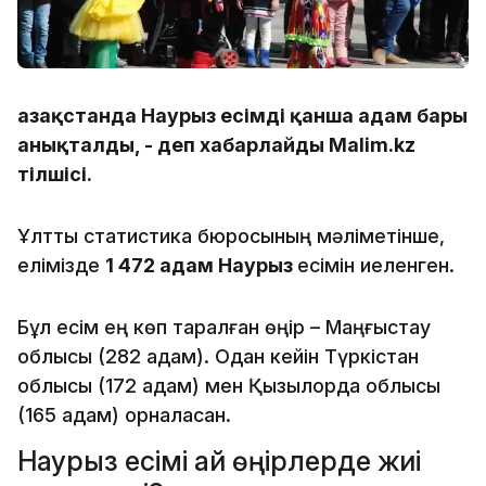
Қазақстанда Наурыз есімді қанша адам бары
анықталды, - деп хабарлайды Malim.kz
тілшісі.
Ұлттық статистика бюросының мәліметінше,
елімізде
1 472 адам Наурыз
есімін иеленген.
Бұл есім ең көп таралған өңір – Маңғыстау
облысы (282 адам). Одан кейін Түркістан
облысы (172 адам) мен Қызылорда облысы
(165 адам) орналасқан.
Наурыз есімі қай өңірлерде жиі