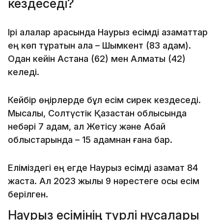
кездеседі?
Ірі қалалар арасында Наурыз есімді азаматтар
ең көп тұратын қала – Шымкент (83 адам).
Одан кейін Астана (62) мен Алматы (42)
келеді.
Кейбір өңірлерде бұл есім сирек кездеседі.
Мысалы, Солтүстік Қазақстан облысында
небәрі 7 адам, ал Жетісу және Абай
облыстарында – 15 адамнан ғана бар.
Еліміздегі ең егде Наурыз есімді азамат 84
жаста. Ал 2023 жылы 9 нәрестеге осы есім
берілген.
Наурыз есімінің түрлі нұсқалары