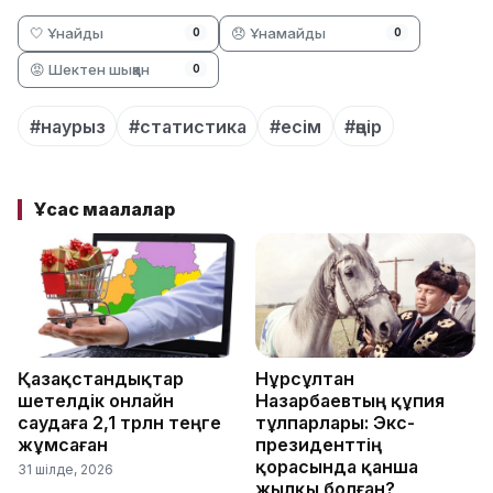
🤍 Ұнайды
😞 Ұнамайды
0
0
😡 Шектен шыққан
0
#наурыз
#статистика
#есім
#өңір
Ұқсас мақалалар
Қазақстандықтар
Нұрсұлтан
шетелдік онлайн
Назарбаевтың құпия
саудаға 2,1 трлн теңге
тұлпарлары: Экс-
жұмсаған
президенттің
қорасында қанша
31 шілде, 2026
жылқы болған?