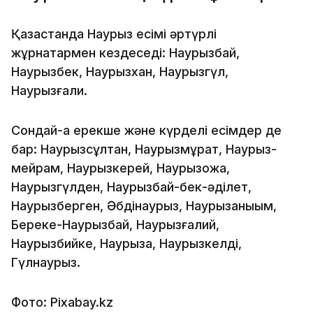
Қазақстанда Наурыз есімі әртүрлі
жұрнақтармен кездеседі: Наурызбай,
Наурызбек, Наурызхан, Наурызгүл,
Наурызғали.
Сондай-ақ ерекше және күрделі есімдер де
бар: Наурызсұлтан, Наурызмұрат, Наурыз-
мейрам, Наурызкерей, Наурызқожа,
Наурызгүлден, Наурызбай-бек-әділет,
Наурызберген, Әбдінаурыз, Наурызқаныым,
Береке-Наурызбай, Наурызғалий,
Наурызбийке, Наурыза, Наурызкелді,
Гүлнаурыз.
Фото: Pixabay.kz