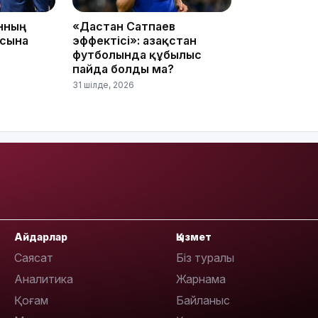
15:04
анның
«Дастан Сатпаев
асына
эффектісі»: Қазақстан
футболында құбылыс
пайда болды ма?
31 шілде, 2026
14:10
Айдарлар
Қызмет
Саясат
Біз туралы
Аналитика
Жарнама
13:14
Қоғам
Байланыс