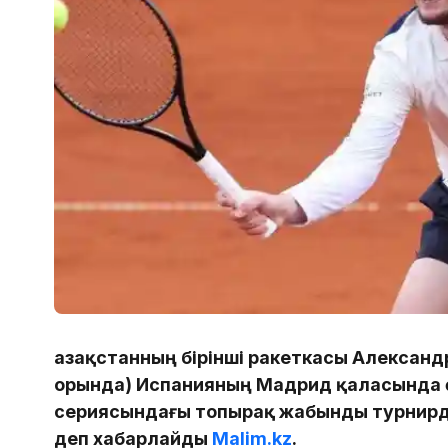
Қазақстанның бірінші ракеткасы Александр
орында) Испанияның Мадрид қаласында ө
сериясындағы топырақ жабынды турнирд
деп хабарлайды
Malim.kz
.