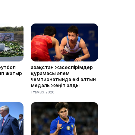
16:33
16:01
футбол
Қазақстан жасөспірімдер
ып жатыр
құрамасы әлем
чемпионатында екі алтын
медаль жеңіп алды
1 тамыз, 2026
15:33