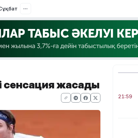
Сұқбат
і сенсация жасады
21:59