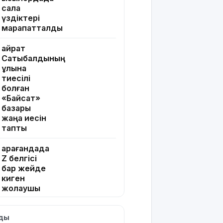
сала
үздіктері
марапатталды
Қайрат
Сатыбалдының
ұлына
тиесілі
болған
«Байсат»
базары
жаңа иесін
тапты
Қарағандада
Z белгісі
бар жейде
киген
жолаушы
қызу
талқыға
лды
түсті