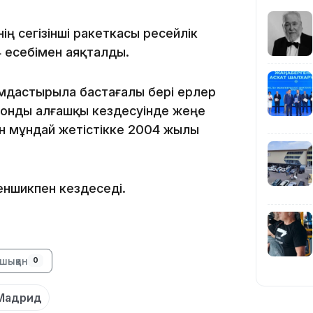
ің сегізінші ракеткасы ресейлік
:4 есебімен аяқталды.
18:45
мдастырыла бастағалы бері ерлер
ионды алғашқы кездесуінде жеңе
ін мұндай жетістікке 2004 жылы
17:34
еншикпен кездеседі.
шыққан
0
16:34
Мадрид