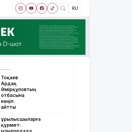
RU
Тоқаев
Ардақ
Әмірқұловтың
отбасына
көңіл
айтты
Құрылысшыларға
құрмет:
Қызылордада