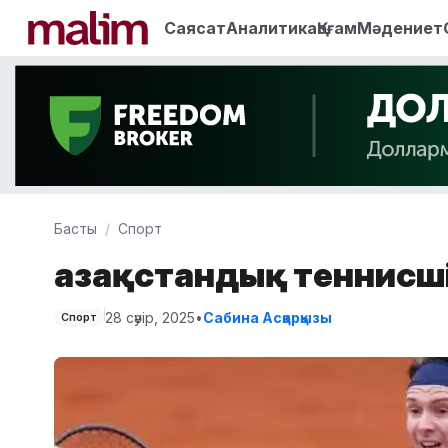
Саясат
Аналитика
Қоғам
Мәдениет
Басты
Спорт
Қазақстандық теннисш
28 сәуір, 2025
•
Сабина Асқарқызы
Спорт