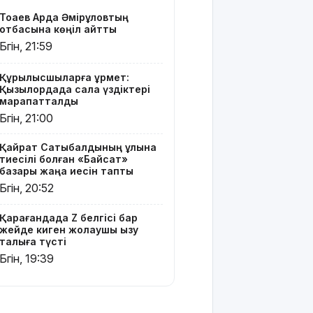
Тоқаев Ардақ Әмірқұловтың
Президент
отбасына көңіл айтты
Солтүстік
Бүгін, 21:59
Қазақстан
облысының
90
Құрылысшыларға құрмет:
Қызылордада сала үздіктері
жылдығымен
марапатталды
құттықтады
Бүгін, 21:00
Телефон
Қайрат Сатыбалдының ұлына
алаяқтығының
тиесілі болған «Байсат»
жаңа түрі
базары жаңа иесін тапты
туралы
Бүгін, 20:52
ескерту
жасалды
Қарағандада Z белгісі бар
жейде киген жолаушы қызу
Қазақстандағы
талқыға түсті
ең қымбат
Бүгін, 19:39
мамандықтар
– 2026: оқу
ақысы
қанша?