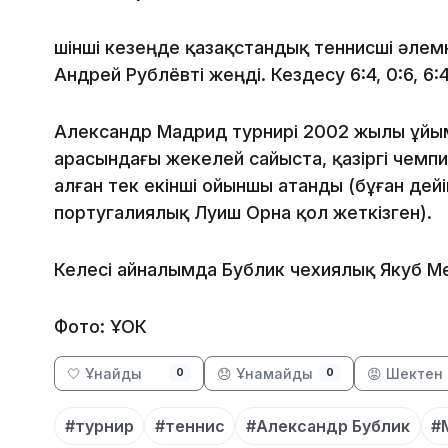
Үшінші кезеңде қазақстандық теннисші әлемн
Андрей Рублёвті жеңді. Кездесу 6:4, 0:6, 6
Александр Мадрид турнирі 2002 жылы ұйы
арасындағы жекелей сайыста, қазіргі чемп
алған тек екінші ойыншы атанды (бұған дей
португалиялық Луиш Орна қол жеткізген).
Келесі айналымда Бублик чехиялық Якуб М
Фото: ҰОК
🤍 Ұнайды
😞 Ұнамайды
😡 Шектен 
0
0
#турнир
#теннис
#Александр Бублик
#