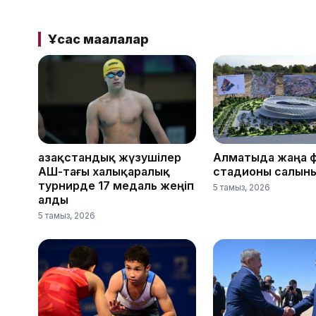
Ұқсас мақалалар
Қазақстандық жүзушілер
Алматыда жаңа 
АҚШ-тағы халықаралық
стадионы салын
турнирде 17 медаль жеңіп
5 тамыз, 2026
алды
5 тамыз, 2026