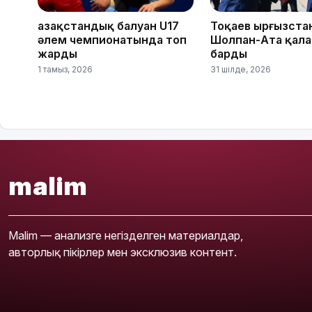
Қазақстандық балуан U17
Тоқаев Қырғызст
әлем чемпионатында топ
Шолпан-Ата қал
жарды
барды
1 тамыз, 2026
31 шілде, 2026
malim
Malim — анализге негізделген материалдар,
авторлық пікірлер мен эксклюзив контент.