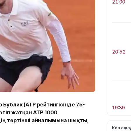
21:00
20:52
 Бублик (ATP рейтингісінде 75-
19:39
тіп жатқан ATP 1000
ің төртінші айналымына шықты,
Көп оқы