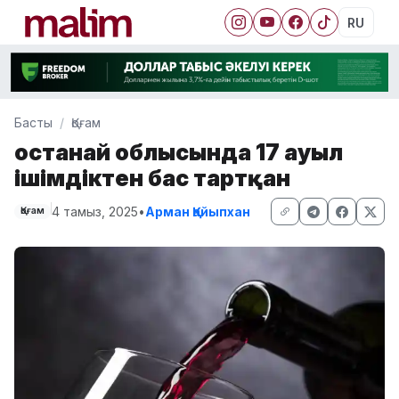
RU
Басты
Қоғам
Қостанай облысында 17 ауыл
ішімдіктен бас тартқан
4 тамыз, 2025
•
Арман Қайыпхан
Қоғам