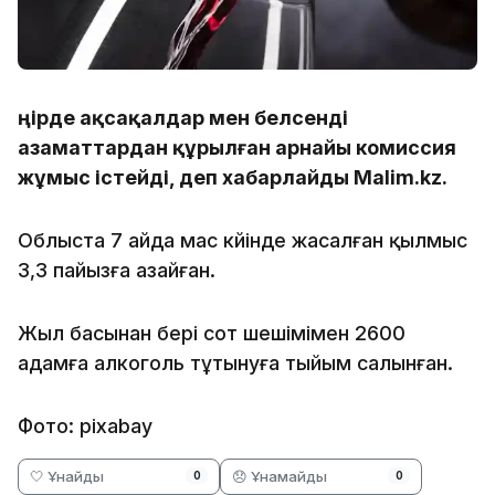
Өңірде ақсақалдар мен белсенді
азаматтардан құрылған арнайы комиссия
жұмыс істейді, деп хабарлайды Malim.kz.
Облыста 7 айда мас күйінде жасалған қылмыс
3,3 пайызға азайған.
Жыл басынан бері сот шешімімен 2600
адамға алкоголь тұтынуға тыйым салынған.
Фото: pixabay
🤍 Ұнайды
😞 Ұнамайды
0
0