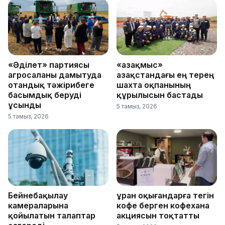
«Әділет» партиясы
«Қазақмыс»
агросаланы дамытуда
Қазақстандағы ең терең
отандық тәжірибеге
шахта оқпанының
басымдық беруді
құрылысын бастады
ұсынды
5 тамыз, 2026
5 тамыз, 2026
Бейнебақылау
Құран оқығандарға тегін
камераларына
кофе берген кофехана
қойылатын талаптар
акциясын тоқтатты