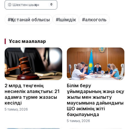
😡 Шектен шыққан
0
#Қостанай облысы
#Ішімдік
#алкоголь
Ұқсас мақалалар
2 млрд теңгенің
Білім беру
несиелік алаяқтығы: 21
ұйымдарының жаңа оқу
адамға түрме жазасы
жылы мен жылыту
кесілді
маусымына дайындығы
ШҚО әкімінің жіті
5 тамыз, 2026
бақылауында
5 тамыз, 2026