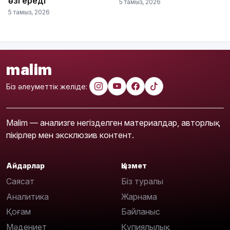
өзгереді
5 тамыз, 2026
5 тамыз, 2026
malim
Біз әлеуметтік желіде:
Malim — анализге негізделген материалдар, авторлық
пікірлер мен эксклюзив контент.
Айдарлар
Қызмет
Саясат
Біз туралы
Аналитика
Жарнама
Қоғам
Байланыс
Мәдениет
Құпиялылық