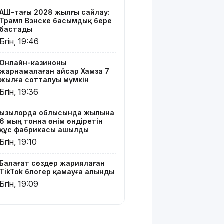
TikTok
АҚШ-тағы 2028 жылғы сайлау:
блогер
Трамп Вэнске басымдық бере
қамауға
бастады
алынды
Бүгін, 19:46
Құтқарушылар
Онлайн-казиноны
3,5 мың
жарнамалаған Қайсар Хамза 7
метр
жылға сотталуы мүмкін
биіктіктегі
Бүгін, 19:36
туристерге
көмек
Қызылорда облысында жылына
көрсетті
6 мың тонна өнім өндіретін
құс фабрикасы ашылды
Еңбек
Бүгін, 19:10
кодексінде
өзгеріс
Балағат сөздер жариялаған
көп: енді
TikTok блогер қамауға алынды
жұмысқа
Бүгін, 19:09
қабылдаудан
бас
тартудың
себебі