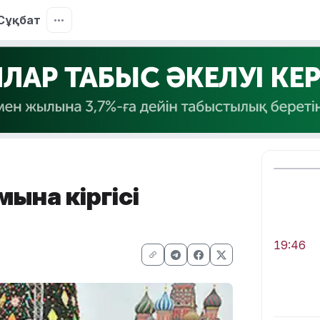
Сұқбат
ына кіргісі
19:46