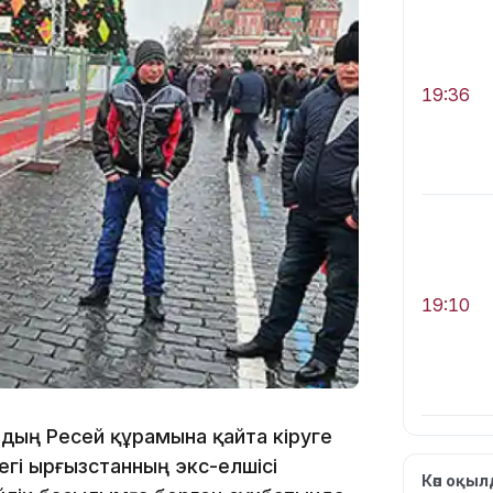
19:36
19:10
рдың Ресей құрамына қайта кіруге
гі Қырғызстанның экс-елшісі
Көп оқы