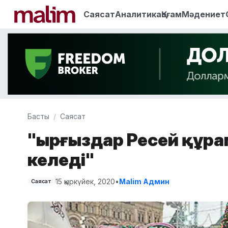
Саясат
Аналитика
Қоғам
Мәдениет
Басты
Саясат
"Қырғыздар Ресей құрам
келеді"
15 қыркүйек, 2020
•
Malim Админ
Саясат