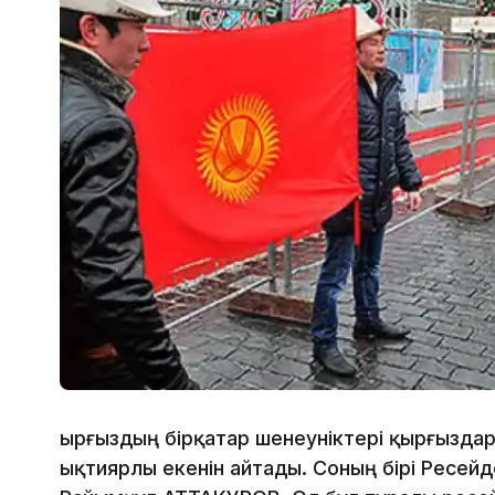
Қырғыздың бірқатар шенеуніктері қырғызда
ықтиярлы екенін айтады. Соның бірі Ресейде