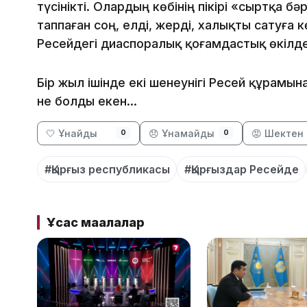
түсінікті. Олардың көбінің пікірі «сыртқа бә
таппаған соң, елді, жерді, халықты сатуға 
Ресейдегі диаспоралық қоғамдастық өкілд
Бір жыл ішінде екі шенеунігі Ресей құрамын
не болды екен...
🤍 Ұнайды
😞 Ұнамайды
😡 Шектен 
0
0
#Қырғыз республикасы
#Қырғыздар Ресейде
Ұқсас мақалалар