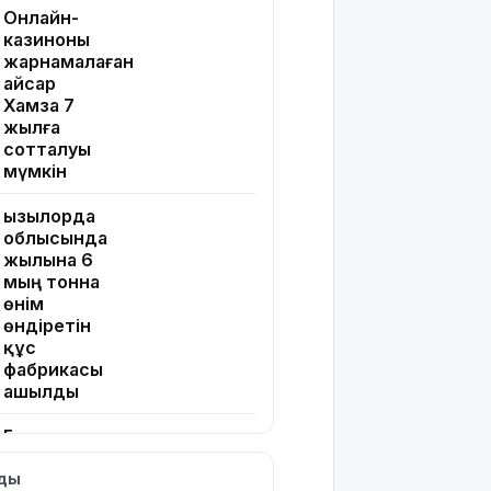
Онлайн-
казиноны
жарнамалаған
Қайсар
Хамза 7
жылға
сотталуы
мүмкін
Қызылорда
облысында
жылына 6
мың тонна
өнім
өндіретін
құс
фабрикасы
ашылды
Балағат
сөздер
лды
жариялаған