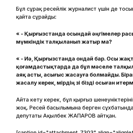
Бұл сұрақ ресейлік журналист үшін де тосы
қайта сұрайды:
« - Қырғызстанда осындай әңгімелер ра
мүмкіндік талқыланып жатыр ма?
« - Иә, Қырғызстанда ондай бар. Осы жа
қоғамдастықтарда да бұл мәселе талқыл
аяқ асты, асығыс жасауға болмайды. Біра
жасалу керек, өмірдің өзі бізді осыған итер
Айта кету керек, бұл қырғыз шенеуніктерін
жоқ. Ресей басылымына берген сұхбатында 
депутаты Ақылбек ЖАПАРОВ айтқан.
[caption id="attachment_7303" align="alignle