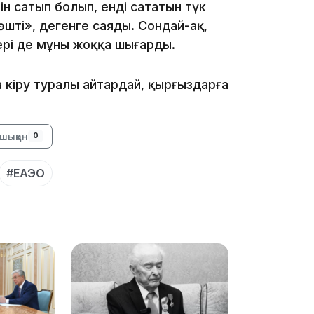
рін сатып болып, енді сататын түк
көшті», дегенге саяды. Сондай-ақ,
ері де мұны жоққа шығарды.
15:24
а кіру туралы айтардай, қырғыздарға
шыққан
0
#ЕАЭО
14:47