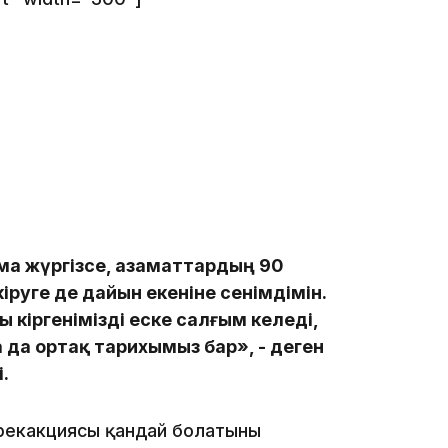
16:01
15:59
ма жүргізсе, азаматтардың 90
іруге де дайын екеніне сенімдімін.
ы кіргенімізді еске салғым келеді,
15:25
 да ортақ тарихымыз бар», - деген
.
 рекакциясы қандай болатыны