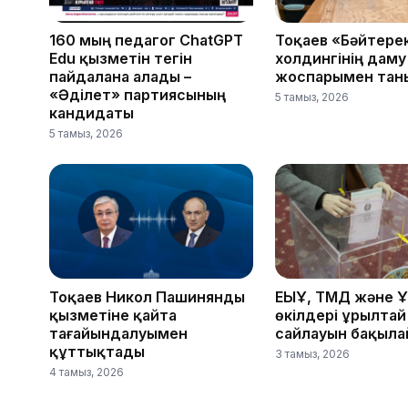
160 мың педагог ChatGPT
Тоқаев «Бәйтере
Edu қызметін тегін
холдингінің даму
пайдалана алады –
жоспарымен тан
«Әділет» партиясының
5 тамыз, 2026
кандидаты
5 тамыз, 2026
Тоқаев Никол Пашинянды
ЕҚЫҰ, ТМД және 
қызметіне қайта
өкілдері Құрылтай
тағайындалуымен
сайлауын бақыл
құттықтады
3 тамыз, 2026
4 тамыз, 2026