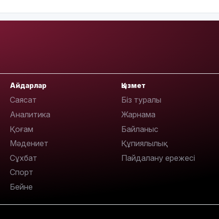
13:05
Айдарлар
Қызмет
Саясат
Біз туралы
12:31
Аналитика
Жарнама
Қоғам
Байланыс
Мәдениет
Құпиялылық
Сұхбат
Пайдалану ережесі
Спорт
Бейне
11:59