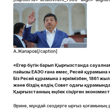
А.Жапаров[/caption]
«Егер бүгін барып Қырғызстанда сауална
пайызы ЕАЭО ғана емес, Ресей құрамына к
Біз Ресей құрамына өз еркімізбен, 1861 жыл
және біздің елдің Совет одағы құрамында
Қырғызстанның еңбек сіңірген экономисті
Әрине, мұндай сөздерге Қырғыз қоғамының