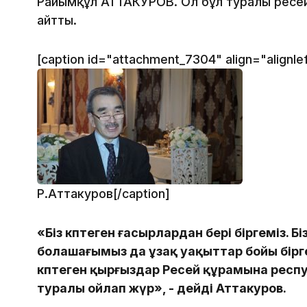
Райымқұл АТТАКУРОВ. Ол бұл туралы ресей
айтты.
[caption id="attachment_7304" align="alignle
Р.Аттакуров[/caption]
«Біз көптеген ғасырлардан бері біргеміз. 
болашағымыз да ұзақ уақыттар бойы бірге 
көптеген қырғыздар Ресей құрамына респу
туралы ойлап жүр», - дейді Аттакуров.