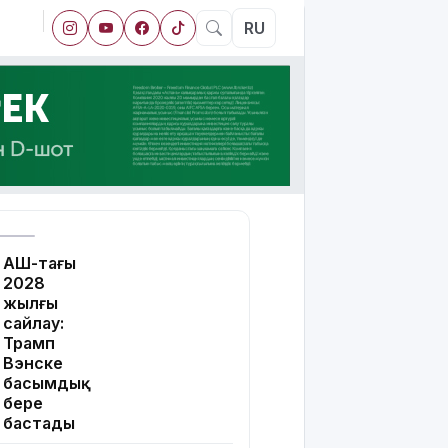
RU
АҚШ-тағы
2028
жылғы
сайлау:
Трамп
Вэнске
басымдық
бере
бастады