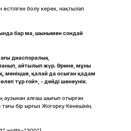
н естілген болу керек, нақтылап
сында бар ма, шынымен сондай
17:17
қтағы диаспоралық
анып, айтылып жүр. Әрине, мұны
қ, меніңше, қалай да осыған қадам
мелеп тұр ғой», - дейді шенеунік.
ің аузынан алғаш шығып отырған
16:37
тағы бір Қырғыз Жогорку Кенешінің
ft" width="300"]