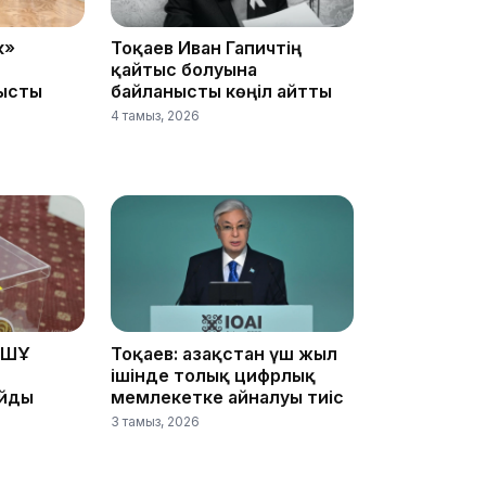
к»
Тоқаев Иван Гапичтің
қайтыс болуына
14:36
ысты
байланысты көңіл айтты
4 тамыз, 2026
13:59
ҰҚШҰ
Тоқаев: Қазақстан үш жыл
ішінде толық цифрлық
айды
мемлекетке айналуы тиіс
3 тамыз, 2026
13:22