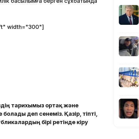
лік басылымға берген сұхбатында
19:09
ft" width="300"]
18:50
Біздің тарихымыз ортақ және
болады деп сенеміз. Қазір, тіпті,
17:33
бликалардың бірі ретінде кіру