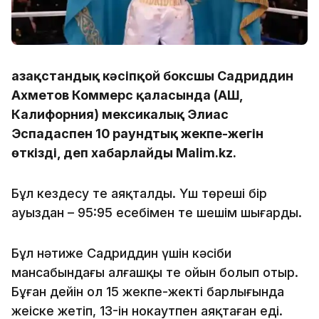
Қазақстандық кәсіпқой боксшы Садриддин
Ахметов Коммерс қаласында (АҚШ,
Калифорния) мексикалық Элиас
Эспадаспен 10 раундтық жекпе-жегін
өткізді, деп хабарлайды Malim.kz.
Бұл кездесу тең аяқталды. Үш төреші бір
ауыздан – 95:95 есебімен тең шешім шығарды.
Бұл нәтиже Садриддин үшін кәсіби
мансабындағы алғашқы тең ойын болып отыр.
Бұған дейін ол 15 жекпе-жектің барлығында
жеңіске жетіп, 13-ін нокаутпен аяқтаған еді.