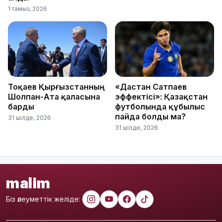
1 тамыз, 2026
Тоқаев Қырғызстанның
«Дастан Сатпаев
Шолпан-Ата қаласына
эффектісі»: Қазақстан
барды
футболында құбылыс
пайда болды ма?
31 шілде, 2026
31 шілде, 2026
malim
Біз әлеуметтік желіде: