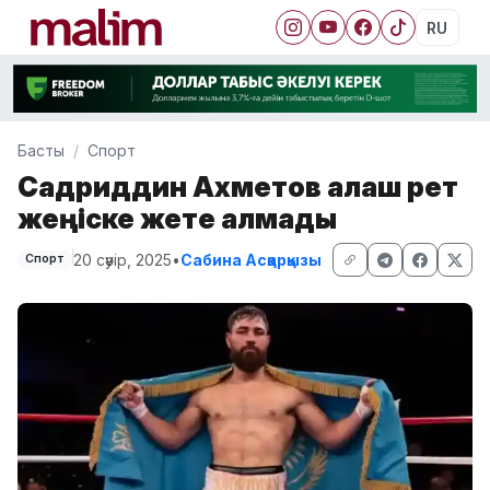
RU
Басты
Спорт
Садриддин Ахметов алғаш рет
жеңіске жете алмады
20 сәуір, 2025
•
Сабина Асқарқызы
Спорт