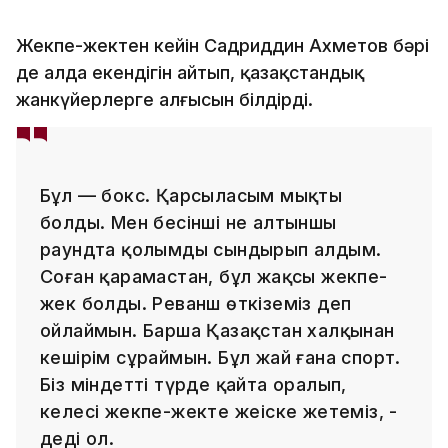
Жекпе-жектен кейін Садриддин Ахметов бәрі
де алда екендігін айтып, қазақстандық
жанкүйерлерге алғысын білдірді.
Бұл — бокс. Қарсыласым мықты
болды. Мен бесінші не алтыншы
раундта қолымды сындырып алдым.
Соған қарамастан, бұл жақсы жекпе-
жек болды. Реванш өткіземіз деп
ойлаймын. Барша Қазақстан халқынан
кешірім сұраймын. Бұл жай ғана спорт.
Біз міндетті түрде қайта оралып,
келесі жекпе-жекте жеңіске жетеміз, -
деді ол.