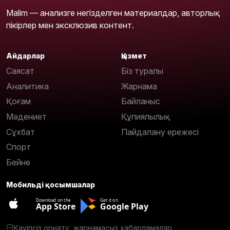
Malim — анализге негізделген материалдар, авторлық
пікірлер мен эксклюзив контент.
Айдарлар
Қызмет
Саясат
Біз туралы
Аналитика
Жарнама
Қоғам
Байланыс
Мәдениет
Құпиялылық
Сұхбат
Пайдалану ережесі
Спорт
Бейне
Мобильді қосымшалар
Download on the
Get it on
App Store
Google Play
Қауіпсіз орнату, жарнамасыз хабарламалар.