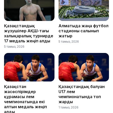
Қазақстандық
Алматыда жаңа футбол
жүзушілер АҚШ-тағы
стадионы салынып
халықаралық турнирде
жатыр
17 медаль жеңіп алды
5 тамыз, 2026
5 тамыз, 2026
Қазақстан
Қазақстандық балуан
жасөспірімдер
U17 әлем
құрамасы әлем
чемпионатында топ
чемпионатында екі
жарды
алтын медаль жеңіп
1 тамыз, 2026
алды