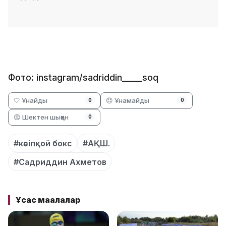
Фото: instagram/sadriddin_____soq
🤍 Ұнайды
😞 Ұнамайды
0
0
😡 Шектен шыққан
0
#кәсіпқой бокс
#АҚШ.
#Садриддин Ахметов
Ұқсас мақалалар