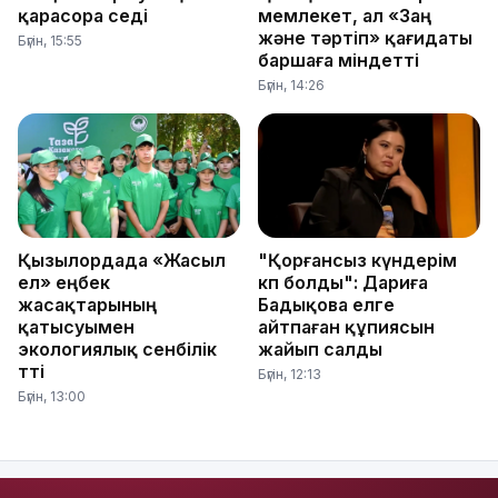
қарасора өседі
мемлекет, ал «Заң
және тәртіп» қағидаты
Бүгін, 15:55
баршаға міндетті
Бүгін, 14:26
Қызылордада «Жасыл
"Қорғансыз күндерім
ел» еңбек
көп болды": Дариға
жасақтарының
Бадықова елге
қатысуымен
айтпаған құпиясын
экологиялық сенбілік
жайып салды
өтті
Бүгін, 12:13
Бүгін, 13:00