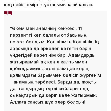
кең пейілі өмірлік ұстанымына айналған.
"Әкем мен анамның кенжесі, 11
перзентті көп балалы отбасының
еркесі болдым. Көпшілмін. Көпшіліктің
арасында да еркелеп кететін бәрін
үйдегідей көретінім бар. Адамдарды
жатырқамай-ақ көңіл қалпыммен
қабылдаймын. Өзгені өзімдей көріп,
қолымдағы барыммен бөлісіп жүргенім
– анамның тәрбиесі. Барды да, жоқты
да, тағдырдың түрлі сыйларын да,
сынақтарын да көріп келе жатырмын.
Аллаға сансыз шүкірлер болсын!