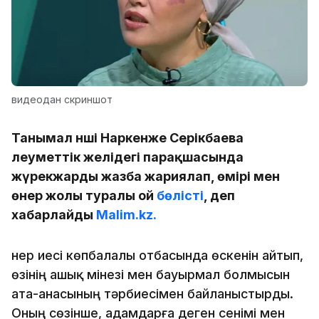
видеодан скриншот
Танымал әнші Наркенже Серікбаева
әлеуметтік желідегі парақшасында
жүрекжарды жазба жариялап, өмірі мен
өнер жолы туралы ой
бөлісті
, деп
хабарлайды
Malim.kz.
Өнер иесі көпбалалы отбасында өскенін айтып,
өзінің ашық мінезі мен бауырмал болмысын
ата-анасының тәрбиесімен байланыстырды.
Оның сөзінше, адамдарға деген сенімі мен