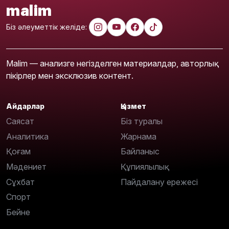
malim
Біз әлеуметтік желіде:
Malim — анализге негізделген материалдар, авторлық
пікірлер мен эксклюзив контент.
Айдарлар
Қызмет
Саясат
Біз туралы
Аналитика
Жарнама
Қоғам
Байланыс
Мәдениет
Құпиялылық
Сұхбат
Пайдалану ережесі
Спорт
Бейне