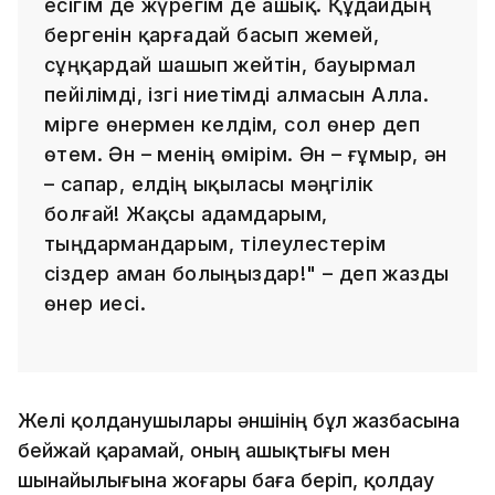
есігім де жүрегім де ашық. Құдайдың
бергенін қарғадай басып жемей,
сұңқардай шашып жейтін, бауырмал
пейілімді, ізгі ниетімді алмасын Алла.
Өмірге өнермен келдім, сол өнер деп
өтем. Ән – менің өмірім. Ән – ғұмыр, ән
– сапар, елдің ықыласы мәңгілік
болғай! Жақсы адамдарым,
тыңдармандарым, тілеулестерім
сіздер аман болыңыздар!" – деп жазды
өнер иесі.
Желі қолданушылары әншінің бұл жазбасына
бейжай қарамай, оның ашықтығы мен
шынайылығына жоғары баға беріп, қолдау