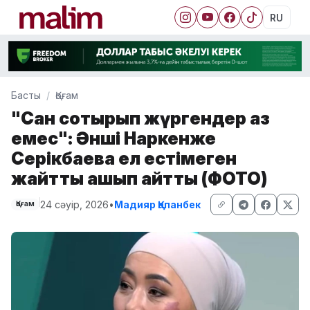
RU
Басты
Қоғам
"Сан соқтырып жүргендер аз
емес": Әнші Наркенже
Серікбаева ел естімеген
жайтты ашып айтты (ФОТО)
24 сәуір, 2026
•
Мадияр Қапанбек
Қоғам