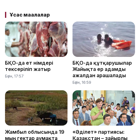
Ұқсас мақалалар
БҚО-да ет өнімдері
БҚО-да құтқарушылар
тексеріліп жатыр
Жайықта ер адамды
ажалдан арашалады
Бүгін, 17:57
Бүгін, 16:59
Жамбыл облысында 19
«Әділет» партиясы:
мың гектар аумақта
Қазақстан – зайырлы