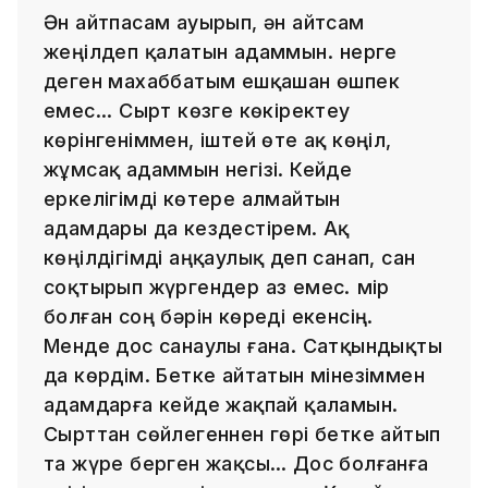
Ән айтпасам ауырып, ән айтсам
жеңілдеп қалатын адаммын. Өнерге
деген махаббатым ешқашан өшпек
емес... Сырт көзге көкіректеу
көрінгеніммен, іштей өте ақ көңіл,
жұмсақ адаммын негізі. Кейде
еркелігімді көтере алмайтын
адамдары да кездестірем. Ақ
көңілдігімді аңқаулық деп санап, сан
соқтырып жүргендер аз емес. Өмір
болған соң бәрін көреді екенсің.
Менде дос санаулы ғана. Сатқындықты
да көрдім. Бетке айтатын мінезіммен
адамдарға кейде жақпай қаламын.
Сырттан сөйлегеннен гөрі бетке айтып
та жүре берген жақсы… Дос болғанға