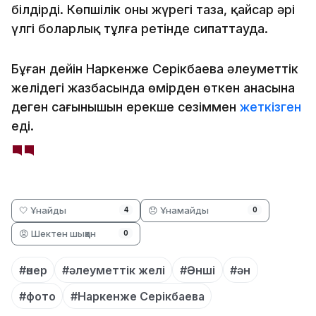
білдірді. Көпшілік оны жүрегі таза, қайсар әрі
үлгі боларлық тұлға ретінде сипаттауда.
Бұған дейін Наркенже Серікбаева әлеуметтік
желідегі жазбасында өмірден өткен анасына
деген сағынышын ерекше сезіммен
жеткізген
еді.
🤍 Ұнайды
😞 Ұнамайды
4
0
😡 Шектен шыққан
0
#өнер
#әлеуметтік желі
#Әнші
#ән
#фото
#Наркенже Серікбаева