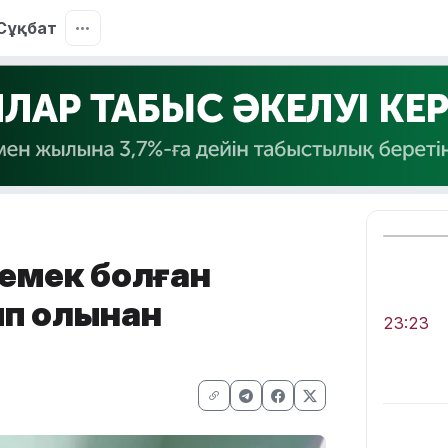
Сұқбат
лемек болған
ып қолынан
23:23