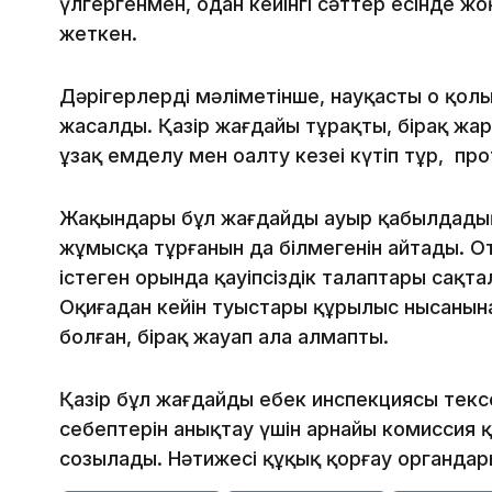
үлгергенмен, одан кейінгі сәттер есінде ж
жеткен.
Дәрігерлердің мәліметінше, науқастың оң қо
жасалды. Қазір жағдайы тұрақты, бірақ жа
ұзақ емделу мен оңалту кезеңі күтіп тұр, п
Жақындары бұл жағдайды ауыр қабылдадық д
жұмысқа тұрғанын да білмегенін айтады. От
істеген орында қауіпсіздік талаптары сақт
Оқиғадан кейін туыстары құрылыс нысанын
болған, бірақ жауап ала алмапты.
Қазір бұл жағдайды еңбек инспекциясы текс
себептерін анықтау үшін арнайы комиссия қ
созылады. Нәтижесі құқық қорғау органда