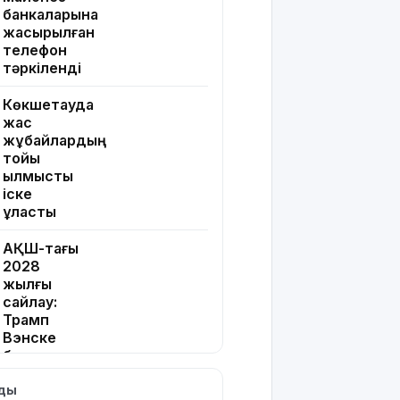
банкаларына
жасырылған
телефон
тәркіленді
Көкшетауда
жас
жұбайлардың
тойы
қылмыстық
іске
ұласты
АҚШ-тағы
2028
жылғы
сайлау:
Трамп
Вэнске
басымдық
бере
лды
бастады