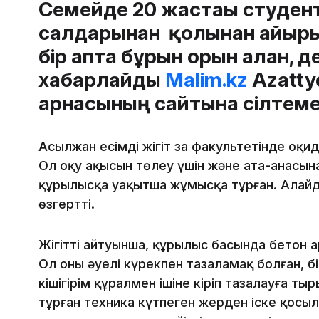
Семейде 20 жастағы студент
салдарынан қолынан айыры
бір апта бұрын орын алған, д
хабарлайды
Malim.kz
Azatty
арнасының сайтына сілтеме
Асылжан есімді жігіт заң факультетінде оқи
Ол оқу ақысын төлеу үшін және ата-анасын
құрылысқа уақытша жұмысқа тұрған. Алайда
өзгертті.
Жігіттің айтуынша, құрылыс басында бетон 
Ол оны әуелі күрекпен тазаламақ болған, бі
кішігірім құралмен ішіне кіріп тазалауға тыр
тұрған техника күтпеген жерден іске қосыл