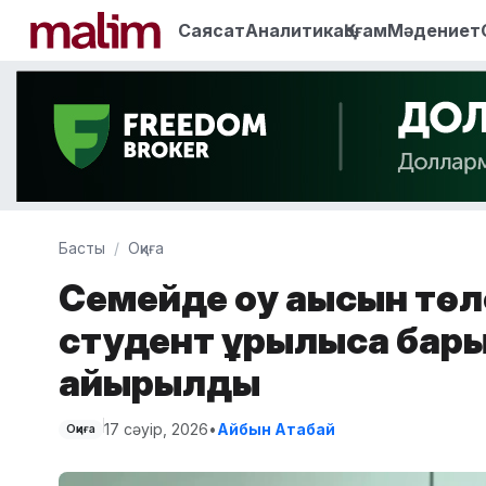
Саясат
Аналитика
Қоғам
Мәдениет
Басты
Оқиға
Семейде оқу ақысын тө
студент құрылысқа бар
айырылды
17 сәуір, 2026
•
Айбын Атабай
Оқиға