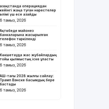
Қазақстанда операциядан
Онлайн-
кейінгі жаңа туған нәрестелер
казиноны
өлімі үш есе азайды
жарнамалаған
6 тамыз, 2026
Қайсар
Хамза 7
Ақтөбеде майонез
жылға
банкаларына жасырылған
сотталуы
телефон тәркіленді
мүмкін
6 тамыз, 2026
Қызылорда
Көкшетауда жас жұбайлардың
облысында
тойы қылмыстық іске ұласты
жылына 6
6 тамыз, 2026
мың тонна
өнім
өндіретін
АҚШ-тағы 2028 жылғы сайлау:
Трамп Вэнске басымдық бере
құс
бастады
фабрикасы
6 тамыз, 2026
ашылды
Балағат
сөздер