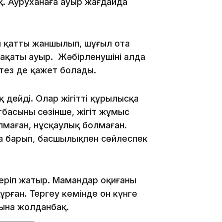
оқ. Ауруханаға ауыр жағдайда
19:09
лы қатты жаншылып, шұғыл ота
рақаты ауыр. Жәбірленушіні алда
ротез де қажет болады.
18:50
ейді. Олар жігіттің құрылысқа
басының сөзінше, жігіт жұмыс
алмаған, нұсқаулық болмаған.
а барып, басшылықпен сөйлеспек
еріп жатыр. Мамандар оқиғаның
17:33
ұрған. Тергеу кемінде он күнге
рына жолданбақ.