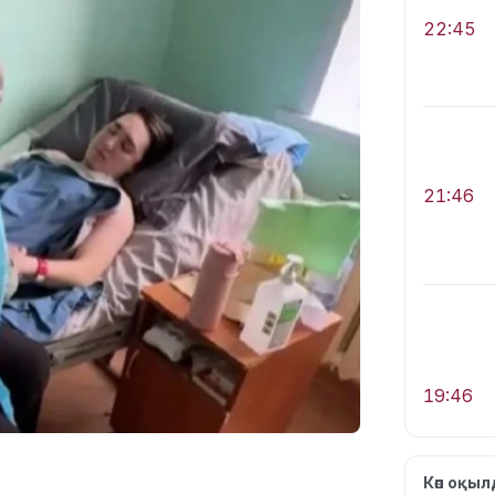
22:45
21:46
19:46
Көп оқы