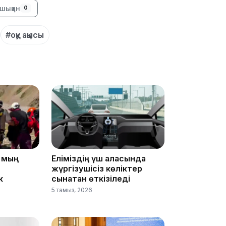
шыққан
0
#оқу ақысы
17:17
5 мың
Еліміздің үш қаласында
жүргізушісіз көліктер
к
сынақтан өткізіледі
16:37
5 тамыз, 2026