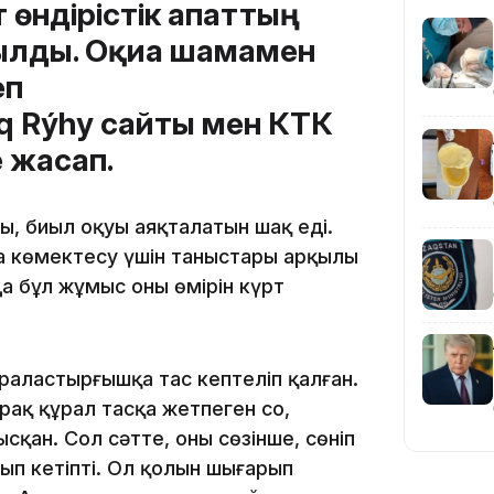
 өндірістік апаттың
лды. Оқиға шамамен
еп
19:36
q Rýhy сайты мен КТК
 жасап.
ды, биыл оқуы аяқталатын шақ еді.
а көмектесу үшін таныстары арқылы
 бұл жұмыс оның өмірін күрт
19:10
араластырғышқа тас кептеліп қалған.
рақ құрал тасқа жетпеген соң,
ысқан. Сол сәтте, оның сөзінше, сөніп
ып кетіпті. Ол қолын шығарып