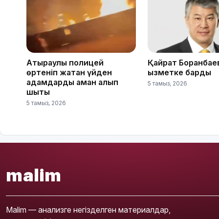
Атыраулық полицей
Қайрат Боранбае
өртеніп жатқан үйден
қызметке барды
адамдарды аман алып
5 тамыз, 2026
шықты
5 тамыз, 2026
malim
Malim — анализге негізделген материалдар,