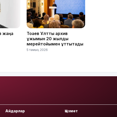
16:01
в жаңа
Тоқаев Ұлттық архив
ұжымын 20 жылдық
мерейтойымен құттықтады
15:59
5 тамыз, 2026
15:25
Айдарлар
Қызмет