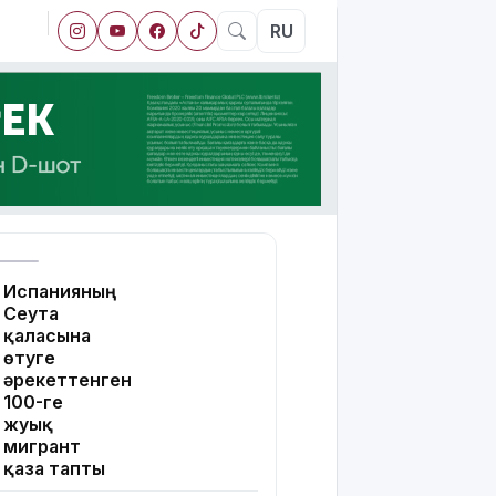
RU
Испанияның
Сеута
қаласына
өтуге
әрекеттенген
100-ге
жуық
мигрант
қаза тапты