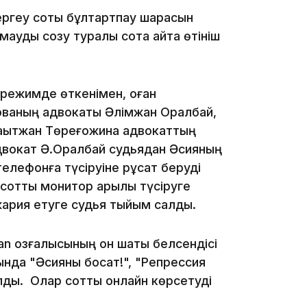
тергеу соты бұлтартпау шарасын
амауды созу туралы сотқа қайта өтініш
08:25
 режимде өткенімен, оған
08:22
ованың адвокаты Әлімжан Оралбай,
Бақытжан Төреғожина адвокаттың
Адвокат Ә.Оралбай судьядан Әсияның
лефонға түсіруіне рұқсат беруді
07:07
сотты монитор арқылы түсіруге
 жария етуге судья тыйым салды.
n қозғалысының он шақты белсендісі
23:23
ында "Әсияны босат!", "Репрессия
олды. Олар сотты онлайн көрсетуді