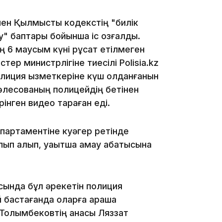
нен Қылмыстық кодекстің "билік
22:45
ну" баптары бойынша іс қозғалды.
ың 6 маусым күні рұқсат етілмеген
істер министрлігіне тиесілі Polisia.kz
лиция қызметкеріне күш қолданғанын
Төлесованың полицейдің бетінен
өрінген видео тараған еді.
21:46
партаментіне куәгер ретінде
ып қалып, уақытша қамау абақтысына
сында бұл әрекетін полиция
й бастағанда оларға араша
19:46
 Толымбековтің анасы Ляззат