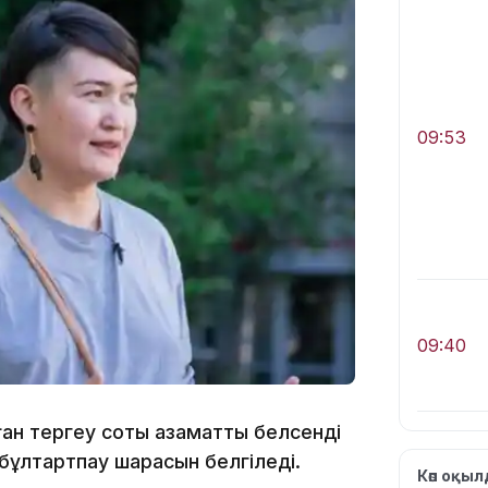
09:53
09:40
н тергеу соты азаматтық белсенді
 бұлтартпау шарасын белгіледі.
Көп оқы