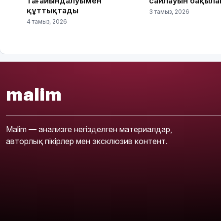
тағайындалуымен
сайлауын бақыл
құттықтады
3 тамыз, 2026
4 тамыз, 2026
malim
Malim — анализге негізделген материалдар,
авторлық пікірлер мен эксклюзив контент.