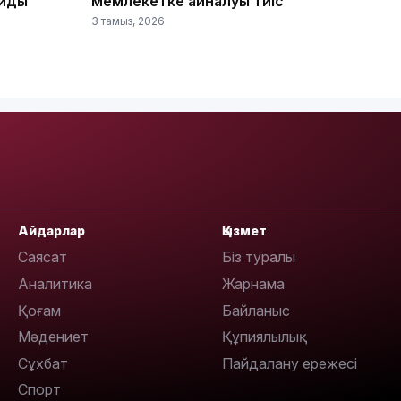
айды
мемлекетке айналуы тиіс
3 тамыз, 2026
17:17
Айдарлар
Қызмет
Саясат
Біз туралы
Аналитика
Жарнама
Қоғам
Байланыс
Мәдениет
Құпиялылық
Сұхбат
Пайдалану ережесі
16:37
Спорт