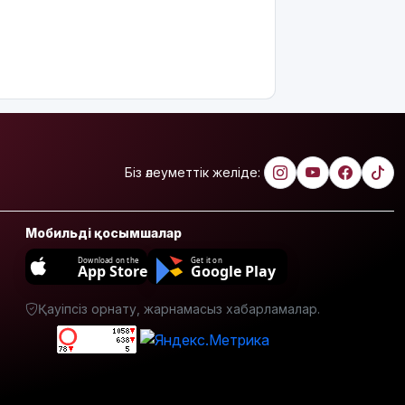
бас
тартудың
себебі
жазбаша
түсіндіріледі
Бектенов:
ЕАЭО
аясында
жасанды
Біз әлеуметтік желіде:
интеллект
пен
кедергісіз
Мобильді қосымшалар
саудаға
басымдық
Download on the
Get it on
App Store
Google Play
беріледі
Қауіпсіз орнату, жарнамасыз хабарламалар.
Қосшылық
тұрғын
«емшіге» 9
млн
теңгеге
жуық ақша