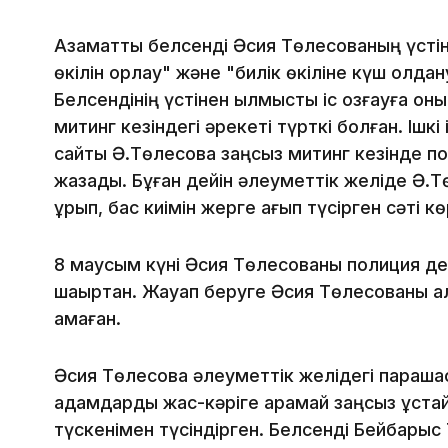
Азаматтық белсенді Әсия Төлесованың үсті
өкілін қорлау" және "билік өкіліне күш қолда
Белсендінің үстінен қылмыстық іс қозғауға он
митинг кезіндегі әрекеті түрткі болған. Ішкі 
сайты Ә.Төлесова заңсыз митинг кезінде по
жазады. Бұған дейін әлеуметтік желіде Ә.
ұрып, бас киімін жерге қағып түсірген сәті к
8 маусым күні Әсия Төлесованы полиция де
шақыртқан. Жауап беруге Әсия Төлесованы ал
қамаған.
Әсия Төлесова әлеуметтік желідегі парақша
адамдарды жас-кәріге қарамай заңсыз ұста
түскенімен түсіндірген. Белсенді Бейбарыс