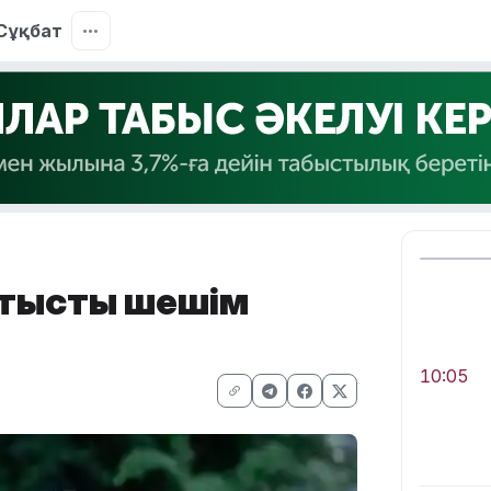
Сұқбат
қатысты шешім
10:05