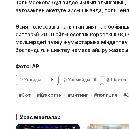
Толымбекова бұл видео қиылып алынғанын, 
автозакпен әкетуге қарсы шыққанда, полицейл
Әсия Төлесоваға тағылған айыптар бойынша
баптары) 3000 айлық есептік көрсеткіш (8,1
мөлшердегі түзеу жұмыстарына міндеттеу 
бостандығын шектеу немесе айыру жазасы 
Фото: AP
🤍 Ұнайды
😞 Ұнамайды
😡 Шектен 
0
0
#Сот
#Қазақстан
#митинг
#полиция
#Ә
Ұқсас мақалалар