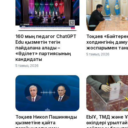
160 мың педагог ChatGPT
Тоқаев «Бәйтере
Edu қызметін тегін
холдингінің даму
пайдалана алады –
жоспарымен тан
«Әділет» партиясының
5 тамыз, 2026
кандидаты
5 тамыз, 2026
Тоқаев Никол Пашинянды
ЕҚЫҰ, ТМД және 
қызметіне қайта
өкілдері Құрылтай