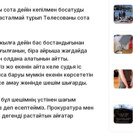
09:40
сотқа дейін кепілмен босатуды
басталмай тұрып Төлесованы сотқа
жылға дейін бас бостандығынан
ылғанын, бірақ айрықша жағдайда
н қолдана алатынын айтты.
09:03
з жоқ екенін айта келе судья іс
а баруы мүмкін екенін көрсететін
кке қамау жөнінде шешім шығарды.
бұл шешімнің үстінен шағым
зсіз деп есептейміз. Прокуратура мен
08:42
дегенді растайтын айғақтар