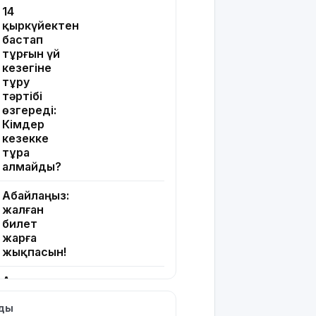
14
қыркүйектен
бастап
тұрғын үй
кезегіне
тұру
тәртібі
өзгереді:
Кімдер
кезекке
тұра
алмайды?
Абайлаңыз:
жалған
билет
жарға
жықпасын!
Алматы
облысында
лды
сотталушы