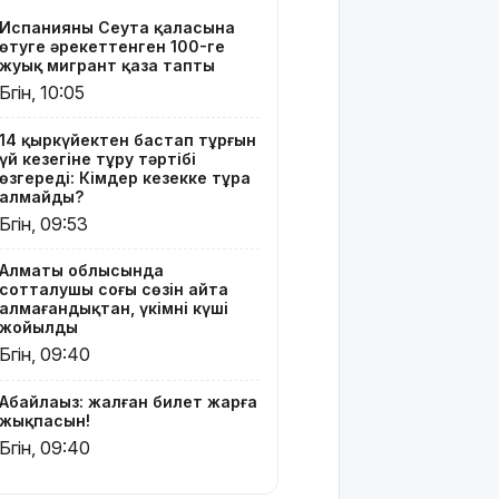
соңғы сөзін
Испанияның Сеута қаласына
айта
өтуге әрекеттенген 100-ге
алмағандықтан,
жуық мигрант қаза тапты
үкімнің
Бүгін, 10:05
күші
жойылды
14 қыркүйектен бастап тұрғын
үй кезегіне тұру тәртібі
Міне,
өзгереді: Кімдер кезекке тұра
жаңалық:
алмайды?
ERG
Бүгін, 09:53
акциялары
«Самұрық-
Алматы облысында
Қазынаға»
сотталушы соңғы сөзін айта
өтті
алмағандықтан, үкімнің күші
жойылды
АҚШ-тың
Бүгін, 09:40
қолдауымен
Венесуэлада
Абайлаңыз: жалған билет жарға
билік пен
жықпасын!
оппозиция
Бүгін, 09:40
келіссөзге
кірісті