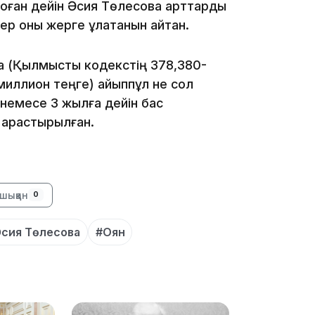
оған дейін Әсия Төлесова қарттарды
ер оны жерге құлатқанын айтқан.
 (Қылмыстық кодекстің 378,380-
 миллион теңге) айыппұл не сол
немесе 3 жылға дейін бас
19:36
қарастырылған.
шыққан
0
сия Төлесова
#Оян
19:10