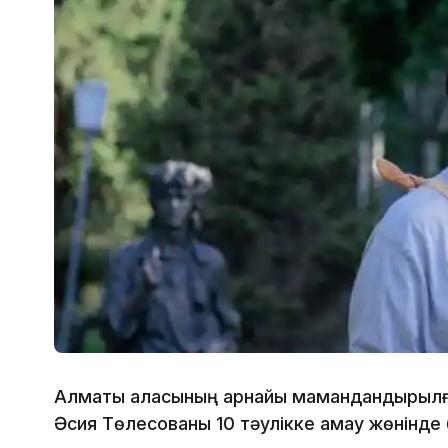
Алматы қаласының арнайы мамандандырылға
Әсия Төлесованы 10 тәулікке қамау жөнінде