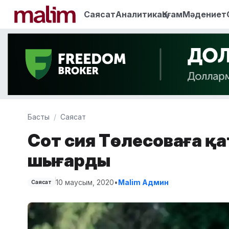
Саясат
Аналитика
Қоғам
Мәдениет
Басты
Саясат
Сот Әсия Төлесоваға 
шығарды
10 маусым, 2020
•
Malim Админ
Саясат