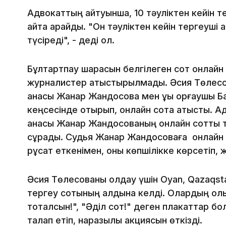
Адвокаттың айтуынша, 10 тәуліктен кейін 
қайта қарайды. "Он тәуліктен кейін тергеуші қ
түсіреді", - деді ол.
Бұлтартпау шарасын белгілеген сот онлайн
журналистер қатыстырылмады. Әсия Төлес
анасы Жанар Жандосова мен құқық қорғаушы 
кеңсесінде отырып, онлайн сотқа қатысты. 
анасы Жанар Жандосованың онлайн сотты те
сұрады. Судья Жанар Жандосоваға онлайн 
рұқсат еткенімен, оны көпшілікке көрсетіп,
Әсия Төлесованы қолдау үшін Oyan, Qazaqsta
тергеу сотының алдына келді. Олардың қол
тоқталсын!", "Әділ сот!" деген плакаттар б
талап етіп, наразылық акциясын өткізді.