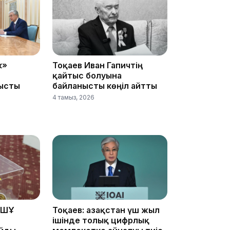
19:09
к»
Тоқаев Иван Гапичтің
қайтыс болуына
ысты
байланысты көңіл айтты
4 тамыз, 2026
18:50
ҰҚШҰ
Тоқаев: Қазақстан үш жыл
ішінде толық цифрлық
17:33