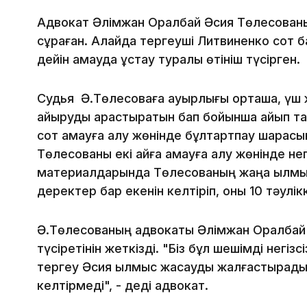
Адвокат Әлімжан Оралбай Әсия Төлесованы 
сұраған. Алайда тергеуші Литвиненко сот 
дейін қамауда ұстау туралы өтініш түсірген.
Судья Ә.Төлесоваға ауырлығы орташа, үш 
айыруды қарастыратын бап бойынша айып тағ
сот қамауға алу жөнінде бұлтартпау шарасы
Төлесованы екі айға қамауға алу жөнінде негі
материалдарында Төлесованың жаңа қылмысқ
деректер бар екенін келтіріп, оны 10 тәулі
Ә.Төлесованың адвокаты Әлімжан Оралбай 
түсіретінін жеткізді. "Біз бұл шешімді негі
тергеу Әсия қылмыс жасауды жалғастырады 
келтірмеді", - деді адвокат.