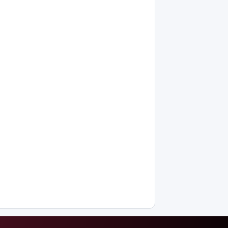
сотқа
жолданды
Аптаптан
қашқандар:
«Жел
үңгірі»
хитке
айналды
Жасанды
интеллектіні
өшіруге
міндеттейтін
болып
жатыр
Грант
иегерлерінің
тізімі шықты
Белгілі
блогер