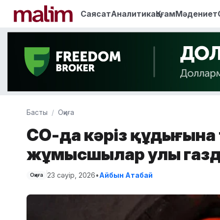
Саясат
Аналитика
Қоғам
Мәдениет
Басты
Оқиға
СҚО-да кәріз құдығына
жұмысшылар улы газд
23 сәуір, 2026
•
Айбын Атабай
Оқиға