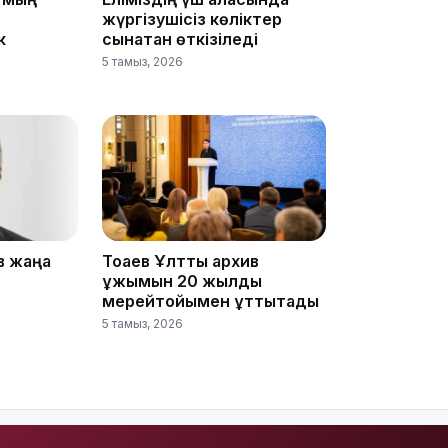
жүргізушісіз көліктер
к
сынақтан өткізіледі
5 тамыз, 2026
16:01
15:33
в жаңа
Тоқаев Ұлттық архив
ұжымын 20 жылдық
мерейтойымен құттықтады
5 тамыз, 2026
15:04