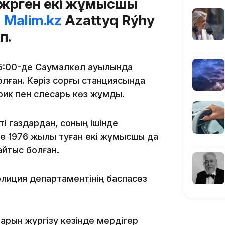
жүрген екі жұмысшы
ы
Malim.kz
Azattyq Rýhy
п.
20:52
 15:00-де Саумалкөл ауылында
лған. Кәріз сорғы станциясында
рик пен слесарь көз жұмды.
ті газдардан, соның ішінде
не 1976 жылы туған екі жұмысшы да
19:39
айтыс болған.
олиция департаментінің баспасөз
рын жүргізу кезінде мердігер