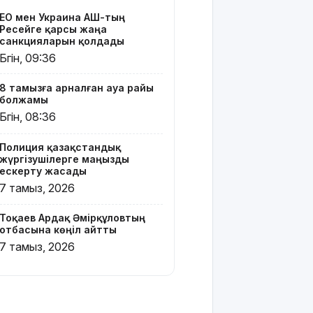
ЕО мен Украина АҚШ-тың
Қайрат
Ресейге қарсы жаңа
Сатыбалдының
санкцияларын қолдады
ұлына
Бүгін, 09:36
тиесілі
болған
8 тамызға арналған ауа райы
«Байсат»
болжамы
базары
Бүгін, 08:36
жаңа иесін
тапты
Полиция қазақстандық
жүргізушілерге маңызды
Қарағандада
ескерту жасады
Z белгісі
7 тамыз, 2026
бар жейде
киген
Тоқаев Ардақ Әмірқұловтың
жолаушы
отбасына көңіл айтты
қызу талқыға
7 тамыз, 2026
түсті
Президент
Солтүстік
Қазақстан