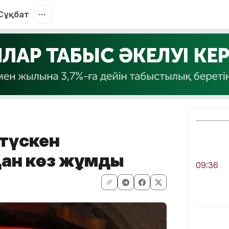
Сұқбат
 түскен
ан көз жұмды
09:36