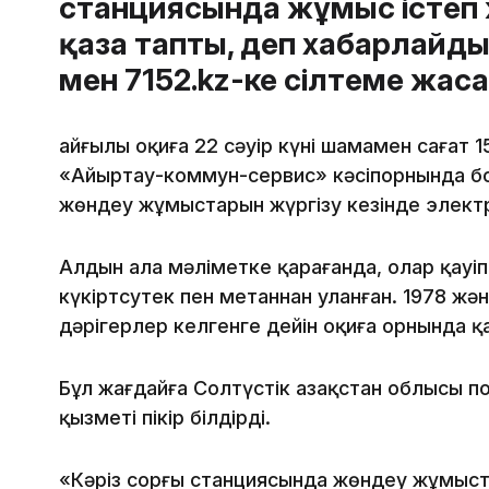
станциясында жұмыс істеп 
қаза тапты, деп хабарлайд
мен 7152.kz-ке сілтеме жаса
Қайғылы оқиға 22 сәуір күні шамамен сағат
«Айыртау-коммун-сервис» кәсіпорнында бо
жөндеу жұмыстарын жүргізу кезінде элект
Алдын ала мәліметке қарағанда, олар қауіп
күкіртсутек пен метаннан уланған. 1978 жә
дәрігерлер келгенге дейін оқиға орнында қ
Бұл жағдайға Солтүстік Қазақстан облысы п
қызметі пікір білдірді.
«Кәріз сорғы станциясында жөндеу жұмыста