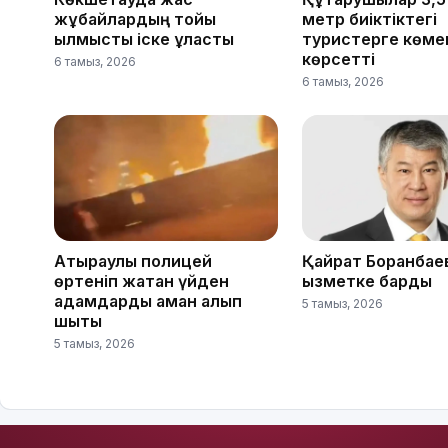
жұбайлардың тойы
метр биіктіктегі
қылмыстық іске ұласты
туристерге көме
көрсетті
6 тамыз, 2026
6 тамыз, 2026
Атыраулық полицей
Қайрат Боранбае
өртеніп жатқан үйден
қызметке барды
адамдарды аман алып
5 тамыз, 2026
шықты
5 тамыз, 2026