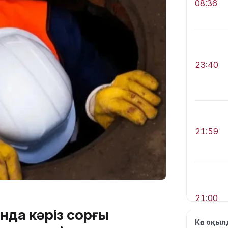
08:36
23:40
21:59
21:00
нда кәріз сорғы
Көп оқы