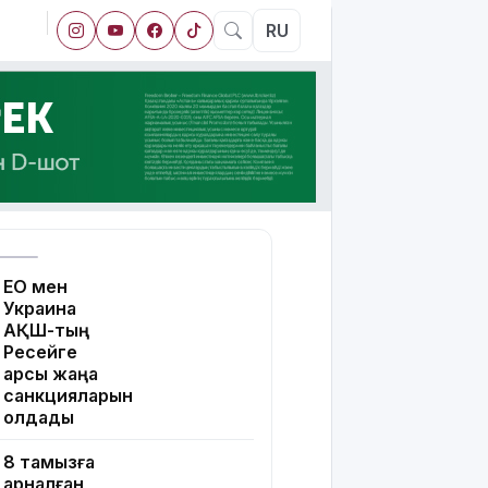
RU
ЕО мен
Украина
АҚШ-тың
Ресейге
қарсы жаңа
санкцияларын
қолдады
8 тамызға
арналған