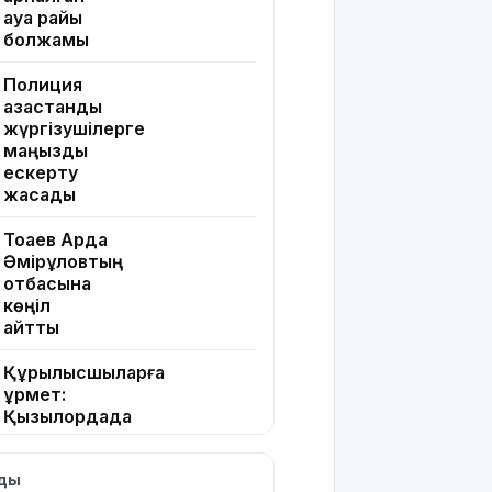
ауа райы
болжамы
Полиция
қазақстандық
жүргізушілерге
маңызды
ескерту
жасады
Тоқаев Ардақ
Әмірқұловтың
отбасына
көңіл
айтты
Құрылысшыларға
құрмет:
Қызылордада
сала
үздіктері
лды
марапатталды