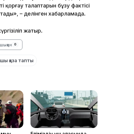
18:45
і қорғау талаптарын бұзу фактісі
стады», – делінген хабарламада.
ргізіліп жатыр.
шыққан
0
17:34
шы қаза тапты
16:34
16:33
5 мың
Еліміздің үш қаласында