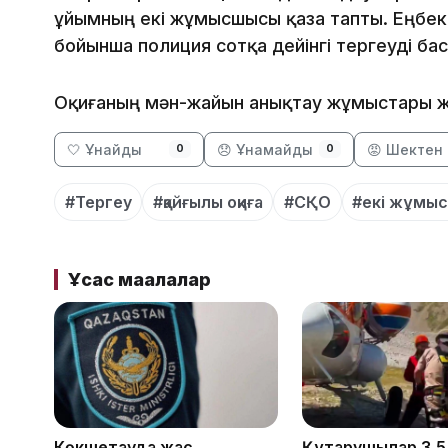
ұйымның екі жұмысшысы қаза тапты. Еңбект
бойынша полиция сотқа дейінгі тергеуді ба
Оқиғаның мән-жайын анықтау жұмыстары жү
🤍 Ұнайды
😞 Ұнамайды
😡 Шектен 
0
0
#Тергеу
#қайғылы оқиға
#СҚО
#екі жұмыс
Ұқсас мақалалар
Көкшетауда жас
Құтқарушылар 3,