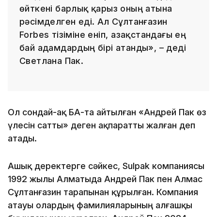
өйткені барлық қарыз оның атына
рәсімделген еді. Ал Сұлтанғазин
Forbes тізіміне еніп, Қазақстандағы ең
бай адамдардың бірі атанды», – деді
Светлана Пак.
Ол сондай-ақ БАҚ-та айтылған «Андрей Пак өз
үлесін сатты» деген ақпаратты жалған деп
атады.
Ашық деректерге сәйкес, Sulpak компаниясы
1992 жылы Алматыда Андрей Пак пен Алмас
Сұлтанғазин тарапынан құрылған. Компания
атауы олардың фамилияларының алғашқы