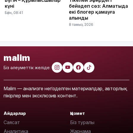
Бүгін – Құрылысшылар
Тікелей эфирдегі
күні
бейәдеп сөз: Алматыда
екі блогер қамауға
Бүгін, 08:41
алынды
8 тамыз, 2026
malim
Біз әлеуметтік желіде:
Malim — анализге негізделген материалдар, авторлық
пікірлер мен эксклюзив контент.
Айдарлар
Қызмет
Саясат
Біз туралы
Аналитика
Жарнама