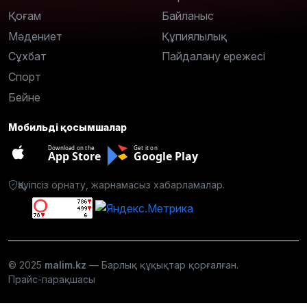
Қоғам
Байланыс
Мәдениет
Құпиялылық
Сұхбат
Пайдалану ережесі
Спорт
Бейне
Мобильді қосымшалар
Download on the
Get it on
App Store
Google Play
Қауіпсіз орнату, жарнамасыз хабарламалар.
© 2025
malim.kz
— Барлық құқықтар қорғалған.
Прайс-парақшасы