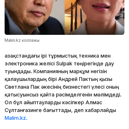
Malim.kz коллажы
Қазақстандағы ірі тұрмыстық техника мен
электроника желісі Sulpak төңірегінде дау
туындады. Компанияның марқұм негізін
қалаушылардың бірі Андрей Пактың қызы
Светлана Пак әкесінің бизнестегі үлесі оның
қатысуынсыз қайта рәсімделгенін мәлімдеді.
Ол бұл айыптауларды кәсіпкер Алмас
Сұлтанғазинге бағыттады, деп хабарлайды
Malim.kz.