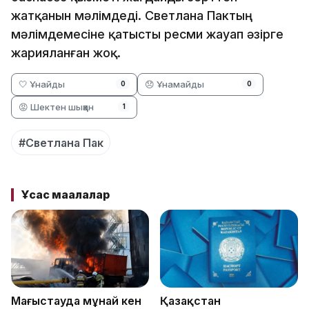
жатқанын мәлімдеді. Светлана Пактың
мәлімдемесіне қатысты ресми жауап әзірге
жарияланған жоқ.
🤍 Ұнайды
😞 Ұнамайды
0
0
😡 Шектен шыққан
1
#Светлана Пак
Ұқсас мақалалар
Маңғыстауда мұнай кен
Қазақстан