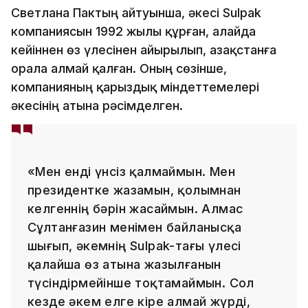
Светлана Пактың айтуынша, әкесі Sulpak
компаниясын 1992 жылы құрған, алайда
кейіннен өз үлесінен айырылып, Қазақстанға
орала алмай қалған. Оның сөзінше,
компанияның қарыздық міндеттемелері
әкесінің атына рәсімделген.
«Мен енді үнсіз қалмаймын. Мен
президентке жазамын, қолымнан
келгеннің бәрін жасаймын. Алмас
Сұлтанғазин менімен байланысқа
шығып, әкемнің Sulpak-тағы үлесі
қалайша өз атына жазылғанын
түсіндірмейінше тоқтамаймын. Сол
кезде әкем елге кіре алмай жүрді,