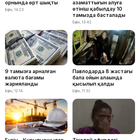
орнында өрт шықты
азаматтығын алуға
өтініш қабылдау 10
Бүгін, 14:23
тамызда басталады
Бүгін, 13:42
9 тамызға арналған
Павлодарда 8 жастағы
валюта бағамы
бала ойын алаңында
жарияланды
қысылып қалды
Бүгін, 12:14
Бүгін, 11:32