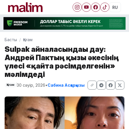
RU
Басты
Қоғам
Sulpak айналасындағы дау:
Андрей Пактың қызы әкесінің
үлесі «қайта рәсімделгенін»
мәлімдеді
30 сәуір, 2026
•
Сабина Асқарқызы
Қоғам