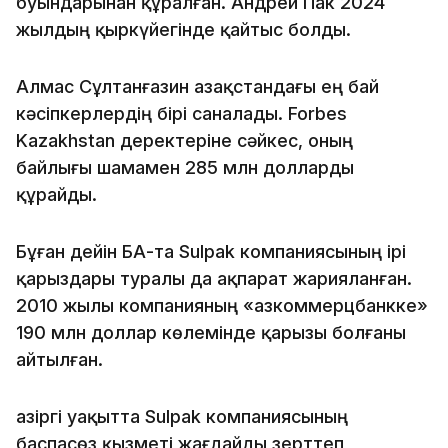
буындарынан құралған. Андрей Пак 2024
жылдың қыркүйегінде қайтыс болды.
Алмас Сұлтанғазин Қазақстандағы ең бай
кәсіпкерлердің бірі саналады. Forbes
Kazakhstan деректеріне сәйкес, оның
байлығы шамамен 285 млн долларды
құрайды.
Бұған дейін БАҚ-та Sulpak компаниясының ірі
қарыздары туралы да ақпарат жарияланған.
2010 жылы компанияның «Қазкоммерцбанкке»
190 млн доллар көлемінде қарызы болғаны
айтылған.
Қазіргі уақытта Sulpak компаниясының
баспасөз қызметі жағдайды зерттеп