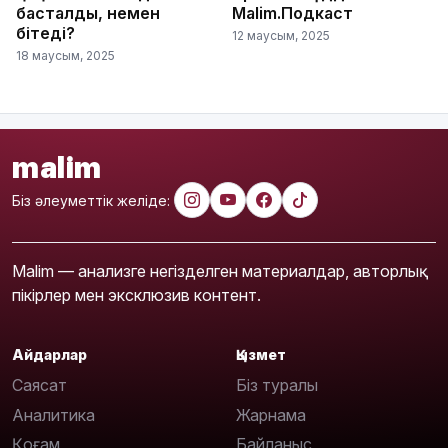
басталды, немен
Malim.Подкаст
бітеді?
12 маусым, 2025
18 маусым, 2025
malim
Біз әлеуметтік желіде:
Malim — анализге негізделген материалдар, авторлық
пікірлер мен эксклюзив контент.
Айдарлар
Қызмет
Саясат
Біз туралы
Аналитика
Жарнама
Қоғам
Байланыс