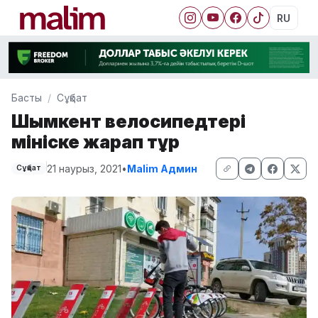
RU
Басты
Сұқбат
Шымкент велосипедтері
мініске жарап тұр
21 наурыз, 2021
•
Malim Админ
Сұқбат