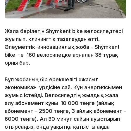
Жалға берілетін Shymkent bike велосипедтері
жуылып, клинингтік тазалаудан өтті.
Әлеуметтік-инновациялық жоба – Shymkent
bike-те 160 велосипедке арналған 38 тұрақ
орны бар.
Бұл жобаның бір ерекшелігі «жасыл
экономика» үрдісіне сай. Күн энергиясымен
жұмыс істейді. Велосипедтің жылдық жалға
алу абонемент құны 10 000 теңге (айлық
абонемент – 2500 теңге, 3 айлық абонемент –
6000 теңге). Ал 30 минут сайын ауыстырып
отырсаңыз, онда уақытқа қатысты ақша