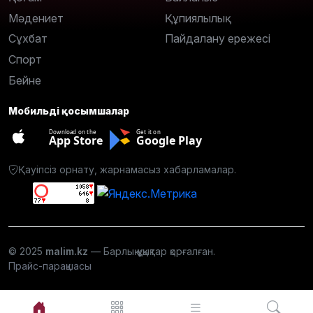
Мәдениет
Құпиялылық
Сұхбат
Пайдалану ережесі
Спорт
Бейне
Мобильді қосымшалар
Download on the
Get it on
App Store
Google Play
Қауіпсіз орнату, жарнамасыз хабарламалар.
© 2025
malim.kz
— Барлық құқықтар қорғалған.
Прайс-парақшасы