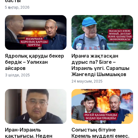
басты
5 қаңтар, 2026
Ядролық қаруды бекер
Иранға жақтасқан
бердік – Уәлихан
дұрыс па? Бізге –
Қайсаров
Израиль үлгі. Сарапшы
Жангелді Шымшықов
3 шілде, 2025
24 маусым, 2025
Иран-Израиль
Соғыстың бітуіне
қақтығысы. Неден
Кремль мүдделі емес.