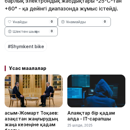
барлық электрондық жабдықтары -25°C-тан
+60° - қа дейінгі диапазонда жұмыс істейді.
🤍 Ұнайды
😞 Ұнамайды
0
0
😡 Шектен шыққан
0
#Shymkent bike
Ұқсас мақалалар
Қасым-Жомарт Тоқаев:
Алаяқтар бір қадам
Қазақстан жаңғырудың
алда - IT-сарапшы
жаңа кезеңіне қадам
25 шілде, 2025