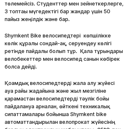
төлемейсіз. Студенттер мен зейнеткерлерге,
3 топтағы мүгедектігі бар жандар үшін 50
пайыз жеңілдік және бар.
Shymkent Bike велосипедтері көпшілікке
көлік құралы сондай-ақ, серуендеу көлігі
ретінде пайдалы болып тұр. Қала тұрғындары
велобекеттер мен велосипед санын көбірек
болса дейді.
Қоғамдық велосипедтерді жалға алу жүйесі
ауа райы жағдайына және жыл мезгіліне
қарамастан велосипедтерді тәулік бойы
пайдалануға арналған, өйткені техникалық
сипаттамалары бойынша Shymkent bike
автоматтандырылған велопрокат жүйесінің