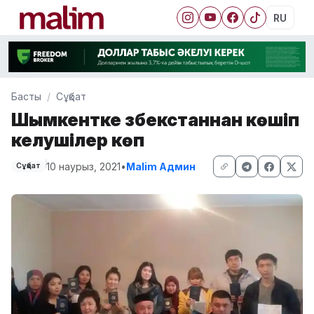
RU
Басты
Сұқбат
Шымкентке Өзбекстаннан көшіп
келушілер көп
10 наурыз, 2021
•
Malim Админ
Сұқбат