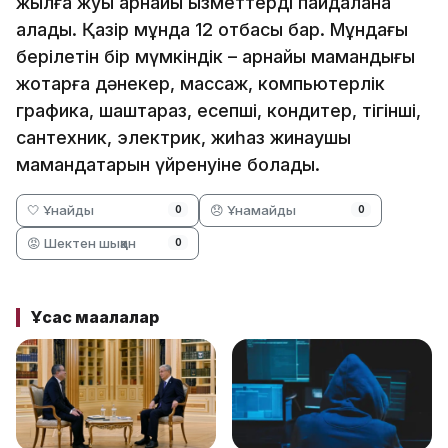
жылға жуық арнайы қызметтерді пайдалана
алады. Қазір мұнда 12 отбасы бар. Мұндағы
берілетін бір мүмкіндік – арнайы мамандығы
жоқтарға дәнекер, массаж, компьютерлік
графика, шаштараз, есепші, кондитер, тігінші,
сантехник, электрик, жиһаз жинаушы
мамандақтарын үйренуіне болады.
🤍 Ұнайды
😞 Ұнамайды
0
0
😡 Шектен шыққан
0
Ұқсас мақалалар