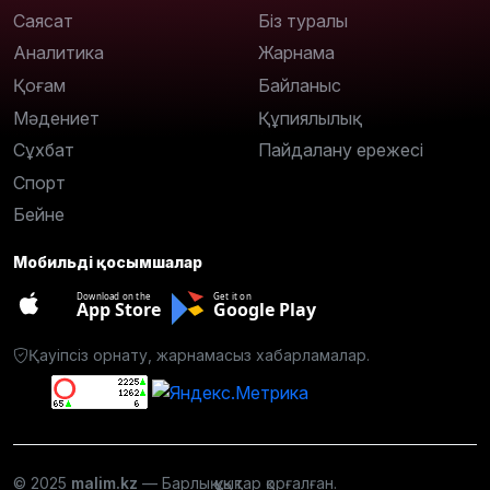
Саясат
Біз туралы
Аналитика
Жарнама
Қоғам
Байланыс
Мәдениет
Құпиялылық
Сұхбат
Пайдалану ережесі
Спорт
Бейне
Мобильді қосымшалар
Download on the
Get it on
App Store
Google Play
Қауіпсіз орнату, жарнамасыз хабарламалар.
© 2025
malim.kz
— Барлық құқықтар қорғалған.