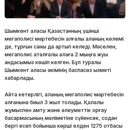
Шымкент қаласы Қазақстанның үшінші
мегаполисі мәртебесін алғалы қаланың көлемі
де, тұрғын саны да артып келеді. Мәселен,
мегаполис аталғалы қалаға 2 мыңға жуық
қандасымыз көшіп келген. Бұл туралы
Шымкент қаласы әкімінің баспасөз қызметі
хабарлады.
Айта кетерлігі, қаланың мегаполис мәртебесін
алғанына биыл 3 жыл толады. Қалалық
жұмыспен қамту және әлеуметтік қорғау
басқармасының мәліметіне сүйенсек, содан
бергі есеп бойынша көрші елден 1275 отбасы