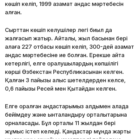
көшіп келіп, 1999 азамат қандас мәртебесін
алған.
Сырттан көшіп келушілер легі биыл да
жалғасып жатыр. Айталық, жыл басынан бері
қалаға 227 отбасы көшіп келіп, 300-дей азамат
қандас мәртебесіне ие болған. Ерекше айта
кетерлігі, елге оралушылардың көпшілігі
көрші Өзбекстан Республикасынан келген.
Қалған 3 пайызы алыс шетелдерден келсе,
0,6 пайызы Ресей мен Қытайдан келген.
Елге оралған қандастарымыз алдымен қалада
бейімдеу және ынталандыру орталықтарына
орналасады. Бұл орталық 11 жылдан бері
жұмыс істеп келеді. Қандастар мұнда жарты