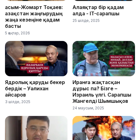
Қасым-Жомарт Тоқаев:
Алаяқтар бір қадам
Қазақстан жаңғырудың
алда - IT-сарапшы
жаңа кезеңіне қадам
25 шілде, 2025
басты
5 қаңтар, 2026
Ядролық қаруды бекер
Иранға жақтасқан
бердік – Уәлихан
дұрыс па? Бізге –
Қайсаров
Израиль үлгі. Сарапшы
Жангелді Шымшықов
3 шілде, 2025
24 маусым, 2025