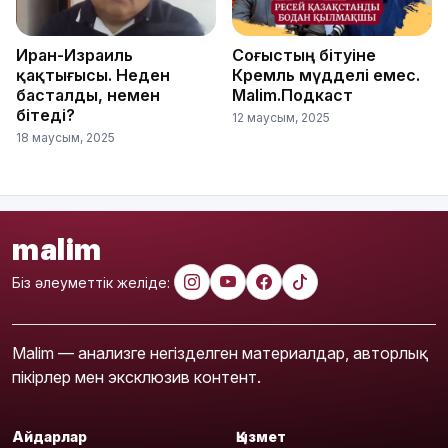
Иран-Израиль
Соғыстың бітуіне
қақтығысы. Неден
Кремль мүдделі емес.
басталды, немен
Malim.Подкаст
бітеді?
12 маусым, 2025
18 маусым, 2025
malim
Біз әлеуметтік желіде:
Malim — анализге негізделген материалдар, авторлық
пікірлер мен эксклюзив контент.
Айдарлар
Қызмет