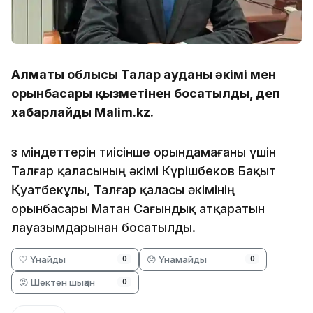
Алматы облысы Талғар ауданы әкімі мен
орынбасары қызметінен босатылды, деп
хабарлайды Malim.kz.
Өз міндеттерін тиісінше орындамағаны үшін
Талғар қаласының әкімі Күрішбеков Бақыт
Қуатбекұлы, Талғар қаласы әкімінің
орынбасары Матан Сағындық атқаратын
лауазымдарынан босатылды.
🤍 Ұнайды
😞 Ұнамайды
0
0
😡 Шектен шыққан
0