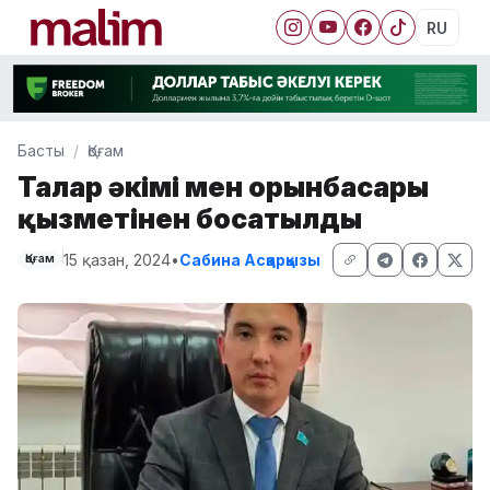
RU
Басты
Қоғам
Талғар әкімі мен орынбасары
қызметінен босатылды
15 қазан, 2024
•
Сабина Асқарқызы
Қоғам