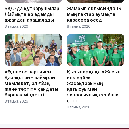
БҚО-да құтқарушылар
Жамбыл облысында 19
Жайықта ер адамды
мың гектар аумақта
ажалдан арашалады
қарасора өседі
8 тамыз, 2026
8 тамыз, 2026
«Әділет» партиясы:
Қызылордада «Жасыл
Қазақстан – зайырлы
ел» еңбек
мемлекет, ал «Заң
жасақтарының
және тәртіп» қағидаты
қатысуымен
баршаға міндетті
экологиялық сенбілік
өтті
8 тамыз, 2026
8 тамыз, 2026