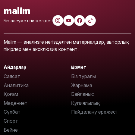
malim
Біз әлеуметтік желіде:
Malim — анализге негізделген материалдар, авторлық
пікірлер мен эксклюзив контент.
Айдарлар
Қызмет
Саясат
Біз туралы
Аналитика
Жарнама
Қоғам
Байланыс
Мәдениет
Құпиялылық
Сұхбат
Пайдалану ережесі
Спорт
Бейне