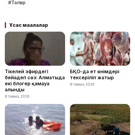
#Талғар
Ұқсас мақалалар
Тікелей эфирдегі
БҚО-да ет өнімдері
бейәдеп сөз: Алматыда
тексеріліп жатыр
екі блогер қамауға
8 тамыз, 2026
алынды
8 тамыз, 2026