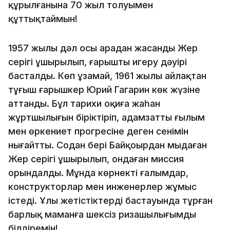
құрылғанына 70 жыл толуымен
құттықтаймын!
1957 жылы дәл осы арадан жасанды Жер
серігі ұшырылып, ғарышты игеру дәуірі
басталды. Көп ұзамай, 1961 жылы айлақтан
тұңғыш ғарышкер Юрий Гагарин көк жүзіне
аттанды. Бұл тарихи оқиға жаһан
жұртшылығын біріктіріп, адамзаттың ғылым
мен өркениет прогресіне деген сенімін
нығайтты. Содан бері Байқоңырдан мыңдаған
Жер серігі ұшырылып, ондаған миссия
орындалды. Мұнда көрнекті ғалымдар,
конструкторлар мен инженерлер жұмыс
істеді. Ұлы жетістіктердің бастауында тұрған
барлық маманға шексіз ризашылығымды
білдіремін!