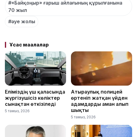
#«Байқоңыр» ғарыш айлағының құрылғанына
70 жыл
#әуе жолы
Ұқсас мақалалар
Еліміздің үш қаласында
Атыраулық полицей
жүргізушісіз көліктер
өртеніп жатқан үйден
сынақтан өткізіледі
адамдарды аман алып
шықты
5 тамыз, 2026
5 тамыз, 2026