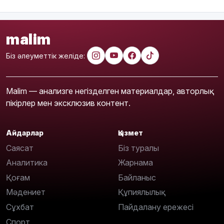
malim
Біз әлеуметтік желіде:
Malim — анализге негізделген материалдар, авторлық
пікірлер мен эксклюзив контент.
Айдарлар
Қызмет
Саясат
Біз туралы
Аналитика
Жарнама
Қоғам
Байланыс
Мәдениет
Құпиялылық
Сұхбат
Пайдалану ережесі
Спорт