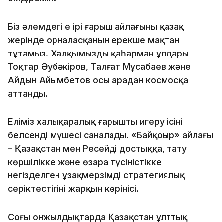
Біз әлемдегі ең ірі ғарыш айлағының қазақ
жерінде орналасқанын ерекше мақтан
тұтамыз. Халқымыздың қаһарман ұлдары
Тоқтар Әубәкіров, Талғат Мұсабаев және
Айдын Айымбетов осы арадан космосқа
аттанды.
Еліміз халықаралық ғарышты игеру ісінің
белсенді мүшесі саналады. «Байқоңыр» айлағы
– Қазақстан мен Ресейдің достыққа, тату
көршілікке және өзара түсіністікке
негізделген ұзақмерзімді стратегиялық
серіктестігінің жарқын көрінісі.
Соңғы онжылдықтарда Қазақстан ұлттық