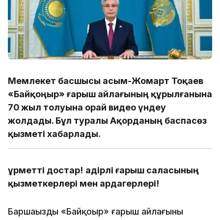
Мемлекет басшысы Қасым-Жомарт Тоқаев
«Байқоңыр» ғарыш айлағының құрылғанына
70 жыл толуына орай видео үндеу
жолдады. Бұл туралы Ақорданың баспасөз
қызметі хабарлады.
Құрметті достар!
Қадірлі ғарыш саласының
қызметкерлері мен ардагерлері!
Баршаңызды «Байқоңыр» ғарыш айлағының