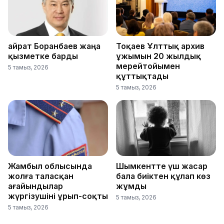
Қайрат Боранбаев жаңа
Тоқаев Ұлттық архив
қызметке барды
ұжымын 20 жылдық
мерейтойымен
5 тамыз, 2026
құттықтады
5 тамыз, 2026
Жамбыл облысында
Шымкентте үш жасар
жолға таласқан
бала биіктен құлап көз
ағайындылар
жұмды
жүргізушіні ұрып-соқты
5 тамыз, 2026
5 тамыз, 2026