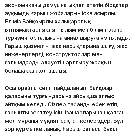
экономиканың дамуына ықпал ететін бірқатар
ауқымды ғарыш жобаларын іске асырды.
Еліміз Байқоңырды халықаралық
ынтымақтастықтың, ғылым мен білімнің және
туризмнің орталығына айналдыруға ұмтылады.
Ғарыш қызметінің жаңа нарықтарына шығу, жас
инженерлердің, конструкторлар мен
ғалымдардың әлеуетін арттыру жарқын
болашаққа жол ашады.
Осы орайлы сәтті пайдаланып, Байқоңыр
қаласының тұрғындарына айрықша алғыс
айтқым келеді. Сіздер табанды еңбек етіп,
ғарышты зерттеу ісінің ізашарларынан қалған
мол мұраны мұқият сақтап келесіздер. Бұл –
зор құрметке лайық. Ғарыш саласы бүкіл