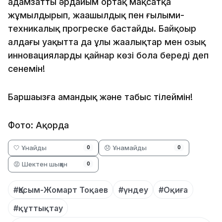
адамзатты әрдайым ортақ мақсатқа
жұмылдырып, жаңашылдық пен ғылыми-
техникалық прогреске бастайды. Байқоңыр
алдағы уақытта да ұлы жаңалықтар мен озық
инновациялардың қайнар көзі бола береді деп
сенемін!
Баршаңызға амандық және табыс тілеймін!
Фото: Ақорда
🤍 Ұнайды
😞 Ұнамайды
0
0
😡 Шектен шыққан
0
#Қасым-Жомарт Тоқаев
#үндеу
#Оқиға
#құттықтау