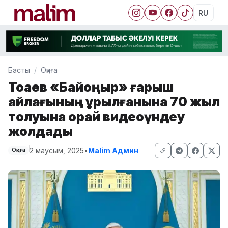
RU
Басты
Оқиға
Тоқаев «Байқоңыр» ғарыш
айлағының құрылғанына 70 жыл
толуына орай видеоүндеу
жолдады
2 маусым, 2025
•
Malim Админ
Оқиға