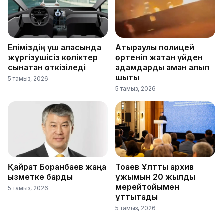
Еліміздің үш қаласында
Атыраулық полицей
жүргізушісіз көліктер
өртеніп жатқан үйден
сынақтан өткізіледі
адамдарды аман алып
шықты
5 тамыз, 2026
5 тамыз, 2026
Қайрат Боранбаев жаңа
Тоқаев Ұлттық архив
қызметке барды
ұжымын 20 жылдық
мерейтойымен
5 тамыз, 2026
құттықтады
5 тамыз, 2026