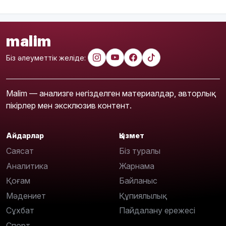
malim
Біз әлеуметтік желіде:
Malim — анализге негізделген материалдар, авторлық
пікірлер мен эксклюзив контент.
Айдарлар
Қызмет
Саясат
Біз туралы
Аналитика
Жарнама
Қоғам
Байланыс
Мәдениет
Құпиялылық
Сұхбат
Пайдалану ережесі
Спорт