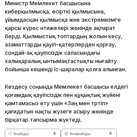
Министр Мемлекет басшысына
киберқылмысқа, есірткі қылмысына,
ұйымдасқан қылмысқа және экстремизмге
қарсы күрес нәтижелері жөнінде ақпарат
берді. Қылмыстық топтардың жолын кесу,
азаматтарды қауіп-қатерлерден қорғау,
сондай-ақ қауіпсіздік саласындағы
халықаралық ынтымақтастықты нығайту
бойынша кешенді іс-шаралар қолға алынған.
Кездесу соңында Мемлекет басшысы елдегі
қоғамдық қауіпсіздік пен құқықтық жүйені
қамтамасыз ету үшін «Заң мен тәртіп»
қағидатын нақты жүзеге асыру жөнінде
бірқатар тапсырма жүктеді.
🤍 Ұнайды
😞 Ұнамайды
0
0