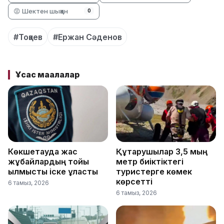
😡 Шектен шыққан
0
#Тоқаев
#Ержан Сәденов
Ұқсас мақалалар
Көкшетауда жас
Құтқарушылар 3,5 мың
жұбайлардың тойы
метр биіктіктегі
қылмыстық іске ұласты
туристерге көмек
көрсетті
6 тамыз, 2026
6 тамыз, 2026