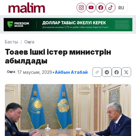
RU
Басты
Оқиға
Тоқаев Ішкі істер министрін
қабылдады
17 маусым, 2026
•
Айбын Атабай
Оқиға