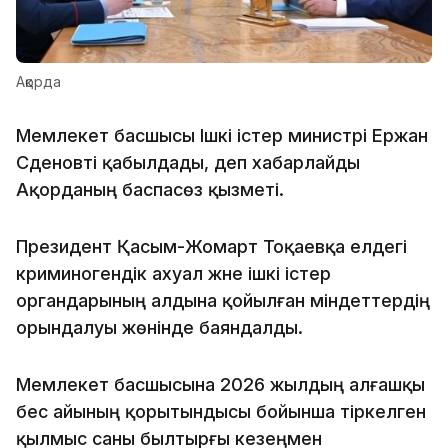
Ақорда
Мемлекет басшысы Ішкі істер министрі Ержан
Сәденовті қабылдады, деп хабарлайды
Ақорданың баспасөз қызметі.
Президент Қасым-Жомарт Тоқаевқа елдегі
криминогендік ахуал және ішкі істер
органдарының алдына қойылған міндеттердің
орындалуы жөнінде баяндалды.
Мемлекет басшысына 2026 жылдың алғашқы
бес айының қорытындысы бойынша тіркелген
қылмыс саны былтырғы кезеңмен