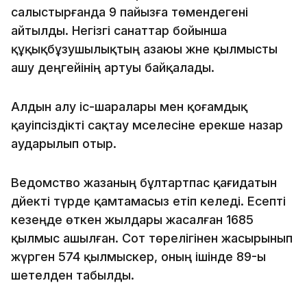
салыстырғанда 9 пайызға төмендегені
айтылды. Негізгі санаттар бойынша
құқықбұзушылықтың азаюы және қылмысты
ашу деңгейінің артуы байқалады.
Алдын алу іс-шаралары мен қоғамдық
қауіпсіздікті сақтау мәселесіне ерекше назар
аударылып отыр.
Ведомство жазаның бұлтартпас қағидатын
дәйекті түрде қамтамасыз етіп келеді. Есепті
кезеңде өткен жылдары жасалған 1685
қылмыс ашылған. Сот төрелігінен жасырынып
жүрген 574 қылмыскер, оның ішінде 89-ы
шетелден табылды.