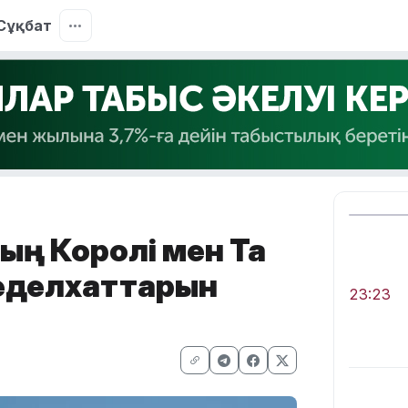
Сұқбат
ың Королі мен Тақ
жеделхаттарын
23:23