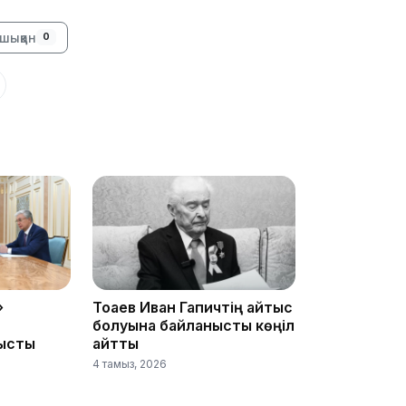
19:09
шыққан
0
18:50
»
Тоқаев Иван Гапичтің қайтыс
болуына байланысты көңіл
ысты
айтты
17:33
4 тамыз, 2026