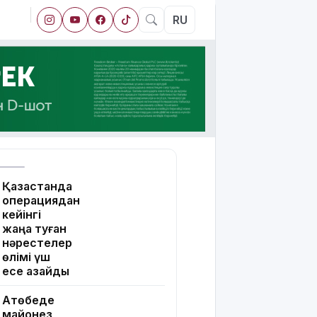
RU
Қазақстанда
операциядан
кейінгі
жаңа туған
нәрестелер
өлімі үш
есе азайды
Ақтөбеде
майонез