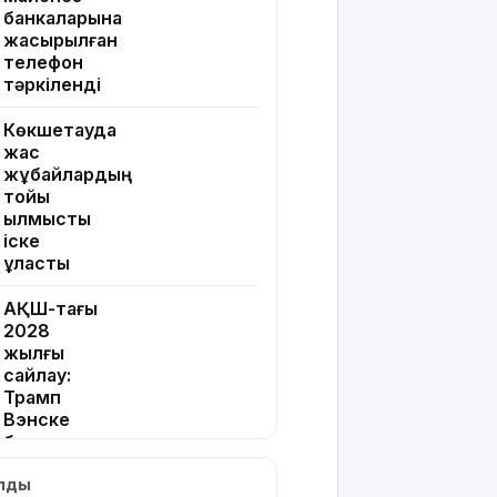
банкаларына
жасырылған
телефон
тәркіленді
Көкшетауда
жас
жұбайлардың
тойы
қылмыстық
іске
ұласты
АҚШ-тағы
2028
жылғы
сайлау:
Трамп
Вэнске
басымдық
бере
ылды
бастады