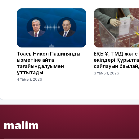
Тоқаев Никол Пашинянды
ЕҚЫҰ, ТМД және
қызметіне қайта
өкілдері Құрылт
тағайындалуымен
сайлауын бақыла
құттықтады
3 тамыз, 2026
4 тамыз, 2026
malim