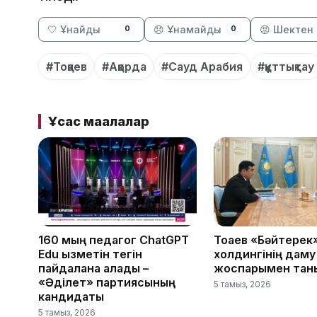
🤍 Ұнайды
😞 Ұнамайды
😡 Шектен 
0
0
#Тоқаев
#Ақорда
#Сауд Арабия
#құттықтау
Ұқсас мақалалар
160 мың педагог ChatGPT
Тоқаев «Бәйтерек
Edu қызметін тегін
холдингінің даму
пайдалана алады –
жоспарымен тан
«Әділет» партиясының
5 тамыз, 2026
кандидаты
5 тамыз, 2026