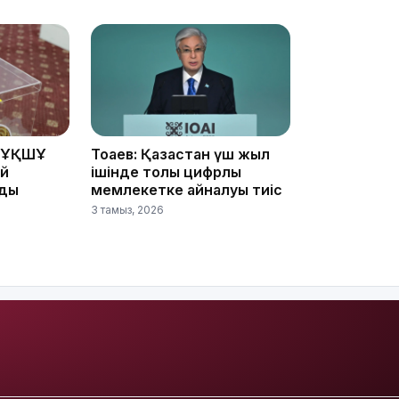
17:17
 ҰҚШҰ
Тоқаев: Қазақстан үш жыл
ай
ішінде толық цифрлық
йды
мемлекетке айналуы тиіс
3 тамыз, 2026
16:37