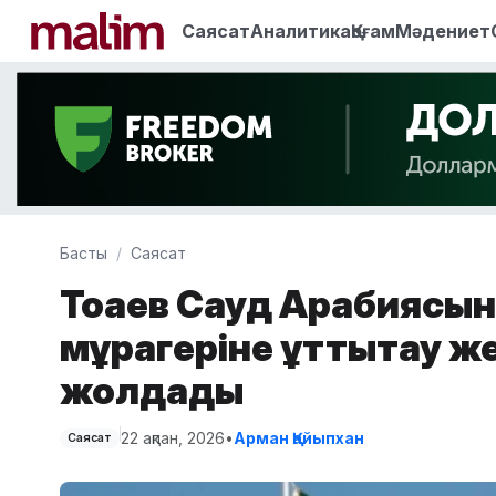
Саясат
Аналитика
Қоғам
Мәдениет
Басты
Саясат
Тоқаев Сауд Арабиясын
мұрагеріне құттықтау 
жолдады
22 ақпан, 2026
•
Арман Қайыпхан
Саясат