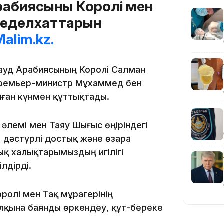
абиясының Королі мен
жеделхаттарын
alim.kz.
19:36
Сауд Арабиясының Королі Салман
 Премьер-министр Мұхаммед бен
нған күнмен құттықтады.
әлемі мен Таяу Шығыс өңіріндегі
п, дәстүрлі достық және өзара
19:10
қ халықтарымыздың игілігі
лдірді.
олі мен Тақ мұрагерінің
алқына баянды өркендеу, құт-береке