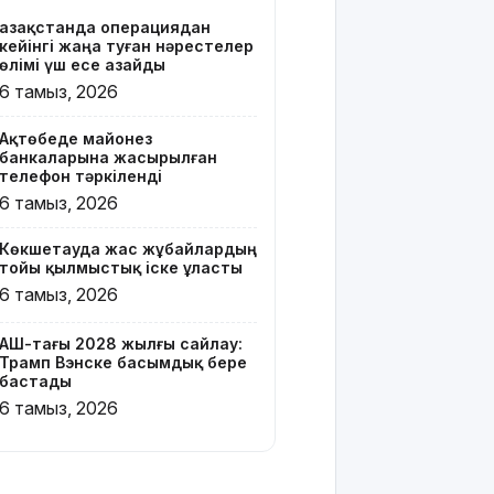
Қазақстанда операциядан
Онлайн-
кейінгі жаңа туған нәрестелер
казиноны
өлімі үш есе азайды
жарнамалаған
6 тамыз, 2026
Қайсар
Хамза 7
Ақтөбеде майонез
жылға
банкаларына жасырылған
сотталуы
телефон тәркіленді
мүмкін
6 тамыз, 2026
Қызылорда
Көкшетауда жас жұбайлардың
облысында
тойы қылмыстық іске ұласты
жылына 6
6 тамыз, 2026
мың тонна
өнім
өндіретін
АҚШ-тағы 2028 жылғы сайлау:
Трамп Вэнске басымдық бере
құс
бастады
фабрикасы
6 тамыз, 2026
ашылды
Балағат
сөздер