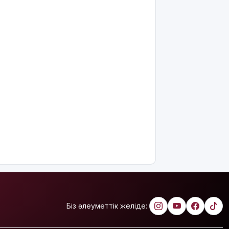
жазбаша
түсіндіріледі
Бектенов:
ЕАЭО
аясында
жасанды
интеллект
пен
кедергісіз
саудаға
басымдық
беріледі
Қосшылық
тұрғын
«емшіге» 9
млн
теңгеге
жуық ақша
Біз әлеуметтік желіде:
аударған