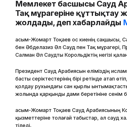
Мемлекет басшысы Сауд Ар
Тақ мұрагеріне құттықтау 
жолдады, деп хабарлайды
M
Қасым-Жомарт Тоқаев Қос киенің сақшысы, 
бен Әбделазиз Әл Сауд пен Тақ мұрагері,
Салман Әл Саудты Корольдіктің негізі қала
Президент Сауд Арабиясын еліміздің ислам 
басты серіктестерінің бірі ретінде атап өті
қолдау рухындағы сан қырлы ынтымақтасты
жолында қарқынды дами беретініне сенім бі
Қасым-Жомарт Тоқаев Сауд Арабиясының Кор
қызметтеріне толағай табыстар, ал сауд х
тіледі.