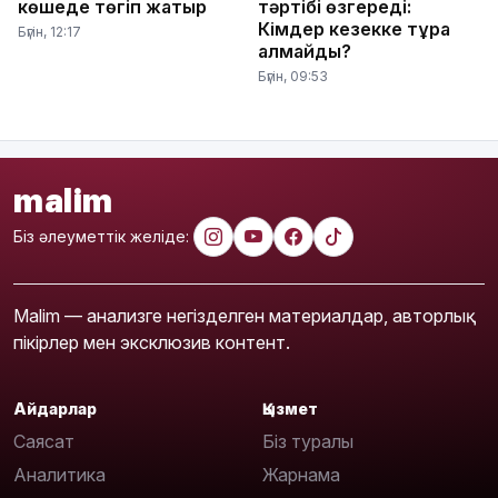
көшеде төгіп жатыр
тәртібі өзгереді:
Кімдер кезекке тұра
Бүгін, 12:17
алмайды?
Бүгін, 09:53
malim
Біз әлеуметтік желіде:
Malim — анализге негізделген материалдар, авторлық
пікірлер мен эксклюзив контент.
Айдарлар
Қызмет
Саясат
Біз туралы
Аналитика
Жарнама