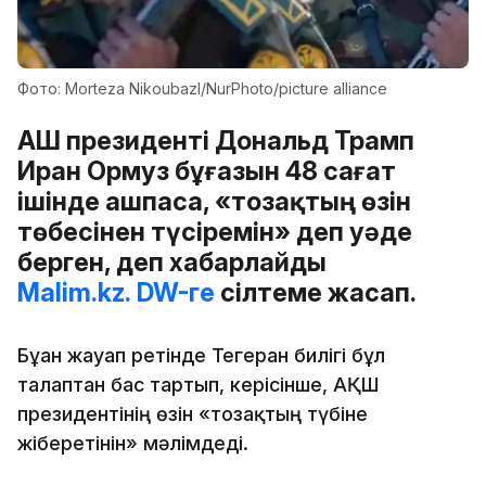
Фото: Morteza Nikoubazl/NurPhoto/picture allianсе
АҚШ президенті Дональд Трамп
Иран Ормуз бұғазын 48 сағат
ішінде ашпаса, «тозақтың өзін
төбесінен түсіремін» деп уәде
берген, деп хабарлайды
Malim.kz.
DW-ге
сілтеме жасап.
Бұған жауап ретінде Тегеран билігі бұл
талаптан бас тартып, керісінше, АҚШ
президентінің өзін «тозақтың түбіне
жіберетінін» мәлімдеді.