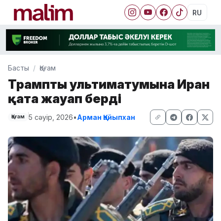
RU
Басты
Қоғам
Трамптың ультиматумына Иран
қатаң жауап берді
5 сәуір, 2026
•
Арман Қайыпхан
Қоғам