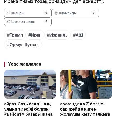
Иранға «нағыз тозақ орнайды» деп ескертті.
🤍 Ұнайды
😞 Ұнамайды
0
0
😡 Шектен шыққан
0
#Трамп
#Иран
#Израиль
#АҚШ
#Ормуз бұғазы
Ұқсас мақалалар
Қайрат Сатыбалдының
Қарағандада Z белгісі
ұлына тиесілі болған
бар жейде киген
«Байсат» базары жаңа
жолаушы қызу талқыға