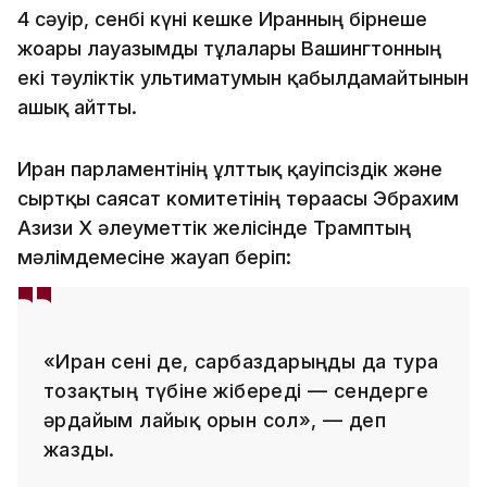
4 сәуір, сенбі күні кешке Иранның бірнеше
жоғары лауазымды тұлғалары Вашингтонның
екі тәуліктік ультиматумын қабылдамайтынын
ашық айтты.
Иран парламентінің ұлттық қауіпсіздік және
сыртқы саясат комитетінің төрағасы Эбрахим
Азизи X әлеуметтік желісінде Трамптың
мәлімдемесіне жауап беріп:
«Иран сені де, сарбаздарыңды да тура
тозақтың түбіне жібереді — сендерге
әрдайым лайық орын сол», — деп
жазды.