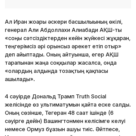
Ал Иран жоғары әскери басшылығының өкілі,
генерал Али Абдоллахи Алиабади АҚШ-ты
«соңғы сәтсіздіктерден кейін жүйкесі жұқарған,
теңгерімсіз әрі орынсыз әрекет етіп отыр»
деп айыптады. Оның айтуынша, егер АҚШ
тарапынан жаңа соққылар жасалса, онда
«олардың алдында тозақтың қақпасы
ашылады».
4 сәуірде Дональд Трамп Truth Social
желісінде өз ультиматумын қайта еске салды.
Оның сөзінше, Тегеран 48 сағат ішінде (6
сәуірге дейін) Вашингтонмен келісімге келуі
немесе Ормуз бұғазын ашуы тиіс. Әйтпесе,