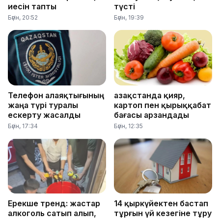
иесін тапты
түсті
Бүгін, 20:52
Бүгін, 19:39
Телефон алаяқтығының
Қазақстанда қияр,
жаңа түрі туралы
картоп пен қырыққабат
ескерту жасалды
бағасы арзандады
Бүгін, 17:34
Бүгін, 12:35
Ерекше тренд: жастар
14 қыркүйектен бастап
алкоголь сатып алып,
тұрғын үй кезегіне тұру