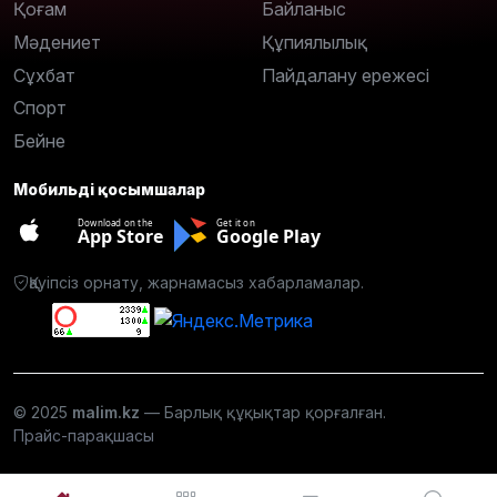
Қоғам
Байланыс
Мәдениет
Құпиялылық
Сұхбат
Пайдалану ережесі
Спорт
Бейне
Мобильді қосымшалар
Download on the
Get it on
App Store
Google Play
Қауіпсіз орнату, жарнамасыз хабарламалар.
© 2025
malim.kz
— Барлық құқықтар қорғалған.
Прайс-парақшасы