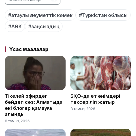
#атаулы әлеуметтік көмек
#Түркістан облысы
#АӘК
#заңсыздық
Ұқсас мақалалар
Тікелей эфирдегі
БҚО-да ет өнімдері
бейәдеп сөз: Алматыда
тексеріліп жатыр
екі блогер қамауға
8 тамыз, 2026
алынды
8 тамыз, 2026