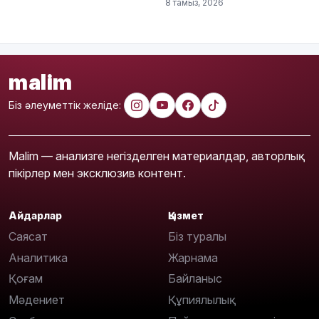
8 тамыз, 2026
malim
Біз әлеуметтік желіде:
Malim — анализге негізделген материалдар, авторлық
пікірлер мен эксклюзив контент.
Айдарлар
Қызмет
Саясат
Біз туралы
Аналитика
Жарнама
Қоғам
Байланыс
Мәдениет
Құпиялылық