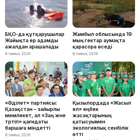
БҚО-да құтқарушылар
Жамбыл облысында 19
Жайықта ер адамды
мың гектар аумақта
ажалдан арашалады
қарасора өседі
8 тамыз, 2026
8 тамыз, 2026
«Әділет» партиясы:
Қызылордада «Жасыл
Қазақстан – зайырлы
ел» еңбек
мемлекет, ал «Заң және
жасақтарының
тәртіп» қағидаты
қатысуымен
баршаға міндетті
экологиялық сенбілік
өтті
8 тамыз, 2026