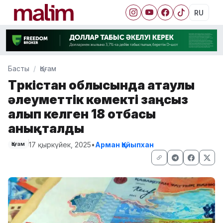
RU
Басты
Қоғам
Түркістан облысында атаулы
әлеуметтік көмекті заңсыз
алып келген 18 отбасы
анықталды
17 қыркүйек, 2025
•
Арман Қайыпхан
Қоғам