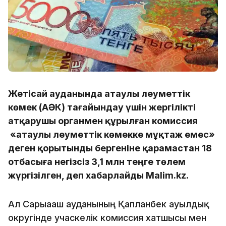
Жетісай ауданында атаулы әлеуметтік
көмек (АӘК) тағайындау үшін жергілікті
атқарушы органмен құрылған комиссия
«атаулы әлеуметтік көмекке мұқтаж емес»
деген қорытынды бергеніне қарамастан 18
отбасыға негізсіз 3,1 млн теңге төлем
жүргізілген, деп хабарлайды Malim.kz.
Ал Сарыағаш ауданының Қапланбек ауылдық
округінде учаскелік комиссия хатшысы мен