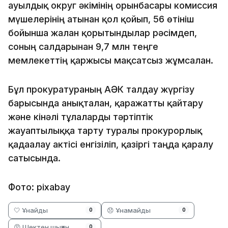
ауылдық округ әкімінің орынбасары комиссия
мүшелерінің атынан қол қойып, 56 өтініш
бойынша жалған қорытындылар рәсімдеп,
соның салдарынан 9,7 млн теңге
мемлекеттің қаржысы мақсатсыз жұмсалған.
Бұл прокуратураның АӘК талдау жүргізу
барысында анықталған, қаражатты қайтару
және кінәлі тұлғаларды тәртіптік
жауаптылыққа тарту туралы прокурорлық
қадағалау актісі енгізіліп, қазіргі таңда қаралу
сатысында.
Фото: pixabay
🤍 Ұнайды
😞 Ұнамайды
0
0
😡 Шектен шыққан
0