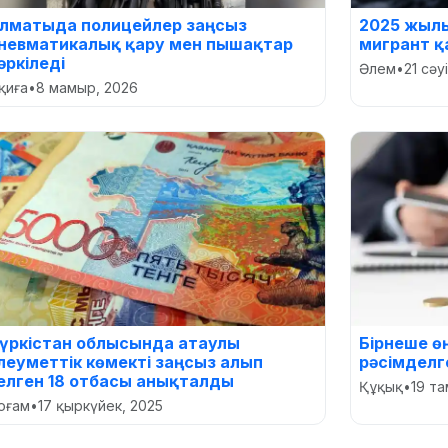
лматыда полицейлер заңсыз
2025 жыл
невматикалық қару мен пышақтар
мигрант қ
әркіледі
Әлем
•
21 сәу
қиға
•
8 мамыр, 2026
үркістан облысында атаулы
Бірнеше ө
леуметтік көмекті заңсыз алып
рәсімделг
елген 18 отбасы анықталды
Құқық
•
19 та
оғам
•
17 қыркүйек, 2025