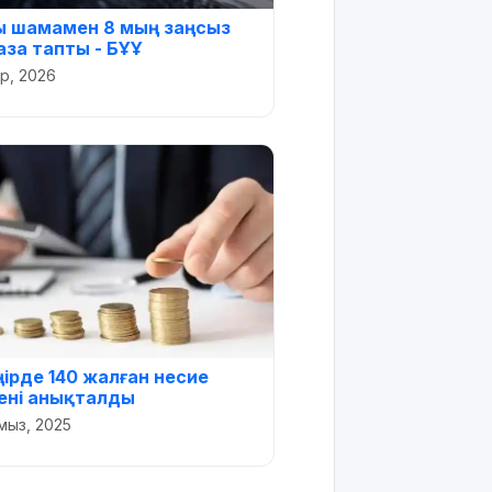
ы шамамен 8 мың заңсыз
аза тапты - БҰҰ
ір, 2026
ңірде 140 жалған несие
ені анықталды
мыз, 2025