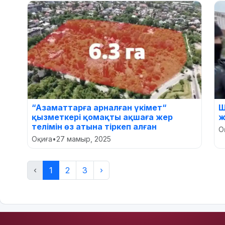
“Азаматтарға арналған үкімет“
Ш
қызметкері қомақты ақшаға жер
ж
телімін өз атына тіркеп алған
О
Оқиға
•
27 мамыр, 2025
‹
1
2
3
›