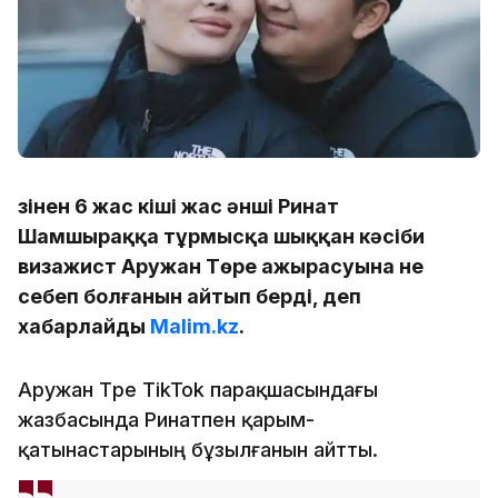
Өзінен 6 жас кіші жас әнші Ринат
Шамшыраққа тұрмысқа шыққан кәсіби
визажист Аружан Төре ажырасуына не
себеп болғанын айтып берді, деп
хабарлайды
Malim.kz
.
Аружан Төре TikTok парақшасындағы
жазбасында Ринатпен қарым-
қатынастарының бұзылғанын айтты.