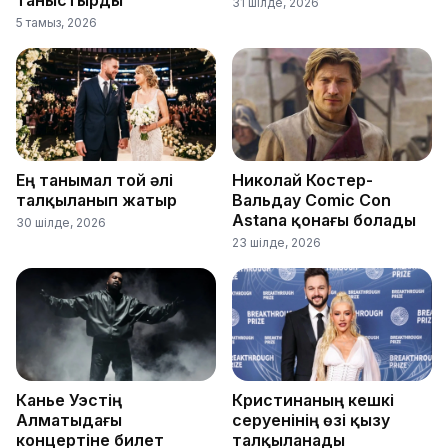
таныстырды
31 шілде, 2026
5 тамыз, 2026
Ең танымал той әлі
Николай Костер-
талқыланып жатыр
Вальдау Comic Con
Astana қонағы болады
30 шілде, 2026
23 шілде, 2026
Канье Уэстің
Кристинаның кешкі
Алматыдағы
серуенінің өзі қызу
концертіне билет
талқыланады