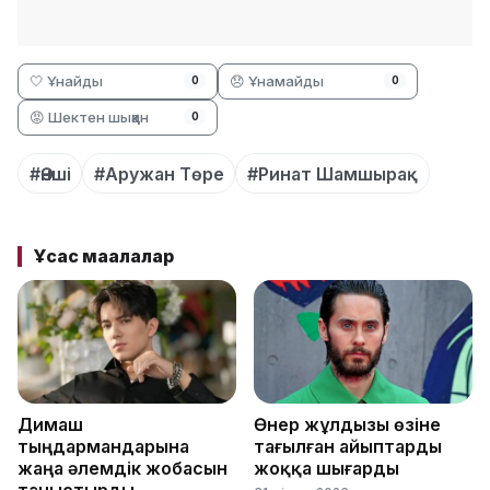
🤍 Ұнайды
😞 Ұнамайды
0
0
😡 Шектен шыққан
0
#Әнші
#Аружан Төре
#Ринат Шамшырақ
Ұқсас мақалалар
Димаш
Өнер жұлдызы өзіне
тыңдармандарына
тағылған айыптарды
жаңа әлемдік жобасын
жоққа шығарды