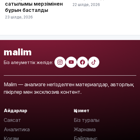
сатылымы мерзімінен
22 шілде, 2026
бұрын басталды
23 шілде, 2026
malim
Біз әлеуметтік желіде:
Malim — анализге негізделген материалдар, авторлық
пікірлер мен эксклюзив контент.
Айдарлар
Қызмет
Саясат
Біз туралы
Аналитика
Жарнама
Қоғам
Байланыс