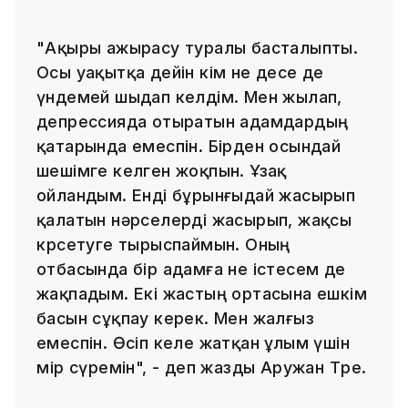
"Ақыры ажырасу туралы басталыпты.
Осы уақытқа дейін кім не десе де
үндемей шыдап келдім. Мен жылап,
депрессияда отыратын адамдардың
қатарында емеспін. Бірден осындай
шешімге келген жоқпын. Ұзақ
ойландым. Енді бұрынғыдай жасырып
қалатын нәрселерді жасырып, жақсы
көрсетуге тырыспаймын. Оның
отбасында бір адамға не істесем де
жақпадым. Екі жастың ортасына ешкім
басын сұқпау керек. Мен жалғыз
емеспін. Өсіп келе жатқан ұлым үшін
өмір сүремін", - деп жазды Аружан Төре.