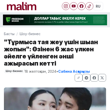
RU
Басты
Шоу-бизнес
"Тұрмысқа таяқ жеу үшін шыққан
жоқпын": Өзінен 6 жас үлкен
әйелге үйленген әнші
ажырасып кетті
18 желтоқсан, 2024
•
Сабина Асқарқызы
Шоу-бизнес