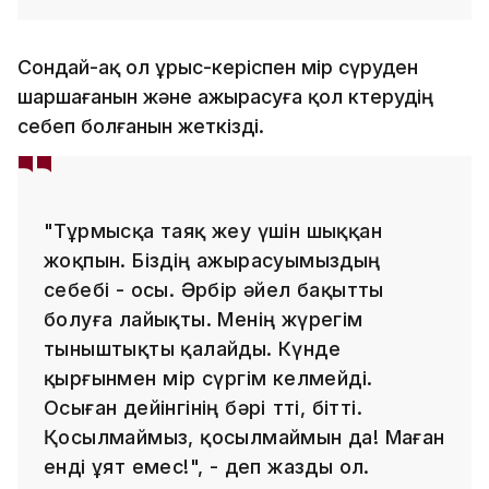
Сондай-ақ ол ұрыс-керіспен өмір сүруден
шаршағанын және ажырасуға қол көтерудің
себеп болғанын жеткізді.
"Тұрмысқа таяқ жеу үшін шыққан
жоқпын. Біздің ажырасуымыздың
себебі - осы. Әрбір әйел бақытты
болуға лайықты. Менің жүрегім
тыныштықты қалайды. Күнде
қырғынмен өмір сүргім келмейді.
Осыған дейінгінің бәрі өтті, бітті.
Қосылмаймыз, қосылмаймын да! Маған
енді ұят емес!", - деп жазды ол.