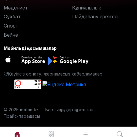
Мәдениет
Құпиялылық
Сұхбат
Пайдалану ережесі
Спорт
Бейне
Мобильді қосымшалар
Download on the
Get it on
App Store
Google Play
Қауіпсіз орнату, жарнамасыз хабарламалар.
© 2025
malim.kz
— Барлық құқықтар қорғалған.
Прайс-парақшасы