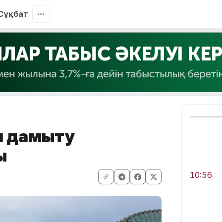
Сұқбат
ын дамыту
ы
10:56