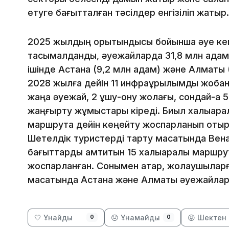
етуге бағытталған тәсілдер енгізіліп жатыр.
2025 жылдың қорытындысы бойынша әуе ке
тасымалданды, әуежайларда 31,8 млн адамғ
ішінде Астана (9,2 млн адам) және Алматы 
2028 жылға дейін 11 инфрақұрылымдық жобан
жаңа әуежай, 2 ұшу-қону жолағы, сондай-ақ
жаңғырту жұмыстары кіреді. Биыл халықарал
маршрутқа дейін кеңейту жоспарланып отыр
Шетелдік туристерді тарту мақсатында Вена,
бағыттарды қамтитын 15 халықаралық маршру
жоспарланған. Сонымен қатар, жолаушыларғ
мақсатында Астана және Алматы әуежайларын
🤍 Ұнайды
😞 Ұнамайды
😡 Шектен 
0
0