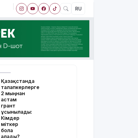
RU
Қазақстанда
талапкерлерге
2 мыңнан
астам
грант
ұсынылады:
Кімдер
үміткер
бола
алады?