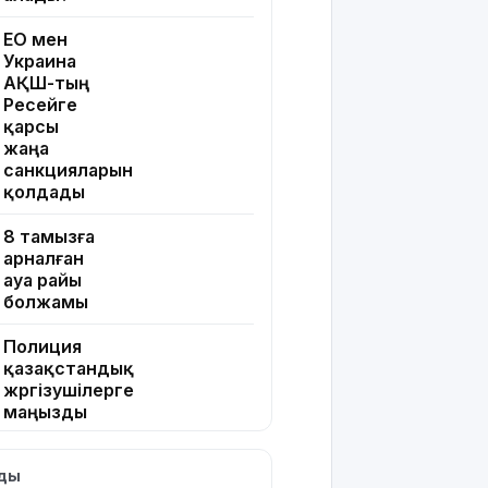
ЕО мен
Украина
АҚШ-тың
Ресейге
қарсы
жаңа
санкцияларын
қолдады
8 тамызға
арналған
ауа райы
болжамы
Полиция
қазақстандық
жүргізушілерге
маңызды
ескерту
жасады
лды