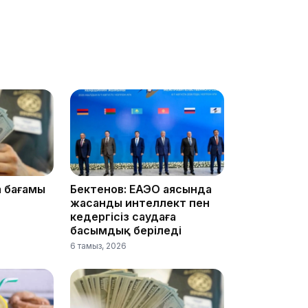
16:34
16:33
а бағамы
Бектенов: ЕАЭО аясында
жасанды интеллект пен
кедергісіз саудаға
басымдық беріледі
6 тамыз, 2026
16:01