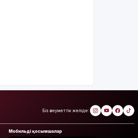
Жасанды
интеллектіні
өшіруге
міндеттейтін
болып
жатыр
Грант
иегерлерінің
тізімі
шықты
Белгілі
блогер
Астанада
былапыт
сөз
айтқаны
Біз әлеуметтік желіде:
үшін
қамауға
алынды
Мобильді қосымшалар