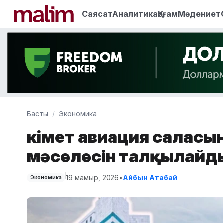
Саясат
Аналитика
Қоғам
Мәдениет
Басты
Экономика
Үкімет авиация салас
мәселесін талқылайд
19 мамыр, 2026
•
Айбын Атабай
Экономика