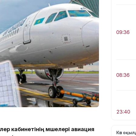
09:36
08:36
23:40
лер кабинетінің мүшелері авиация
Көп оқы