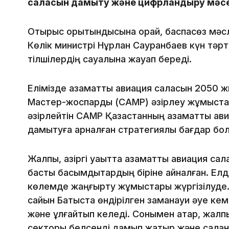
саласын дамыту және цифрландыру мәсе
Отырыс қорытындысына орай, баспасөз мә
Көлік министрі Нұрлан Сауранбаев күн тәрті
тілшілердің сауалына жауап береді.
Елімізде азаматтық авиация саласын 2050 ж
Мастер-жоспарды (CAMP) әзірлеу жұмыст
әзірлейтін CAMP Қазақстанның азаматтық ави
дамытуға арналған стратегиялық бағдар бол
Жалпы, қазіргі уақытта азаматтық авиация 
басты басымдықтардың біріне айналған. Ел
көлемде жаңғырту жұмыстары жүргізілуде.
сайын Батыста өндірілген заманауи әуе кем
және ұлғайтып келеді. Сонымен қатар, жалп
секторы белсенді дамып жатыр және салан