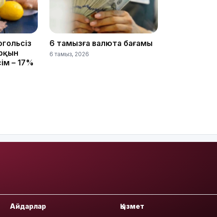
15:33
огольсіз
6 тамызға валюта бағамы
арқын
6 тамыз, 2026
сім – 17%
15:04
14:10
Айдарлар
Қызмет