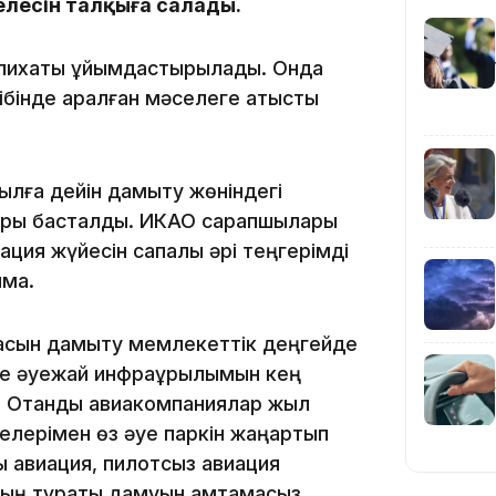
лесін талқыға салады.
слихаты ұйымдастырылады. Онда
21:59
бінде қаралған мәселеге қатысты
ылға дейін дамыту жөніндегі
ары басталды. ИКАО сарапшылары
21:00
ация жүйесін сапалы әрі теңгерімді
мақ.
саласын дамыту мемлекеттік деңгейде
де әуежай инфрақұрылымын кең
 Отандық авиакомпаниялар жыл
20:52
елерімен өз әуе паркін жаңартып
ы авиация, пилотсыз авиация
ың тұрақты дамуын қамтамасыз