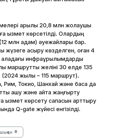
мелері арқылы 20,8 млн жолаушы
а қызмет көрсетілді. Олардың
19:39
(12 млн адам) әуежайлары бар.
ы жүзеге асыру көзделген, оған 4
 5 қаладағы инфрақұрылымдарды
ық маршруттық желіні 30 елде 135
 (2024 жылы – 115 маршрут).
 Рим, Токио, Шанхай және басқа да
18:45
тты ашу және қайта жаңғырту
а қызмет көрсету сапасын арттыру
да Q-gate жүйесі енгізілді.
шыққан
0
17:34