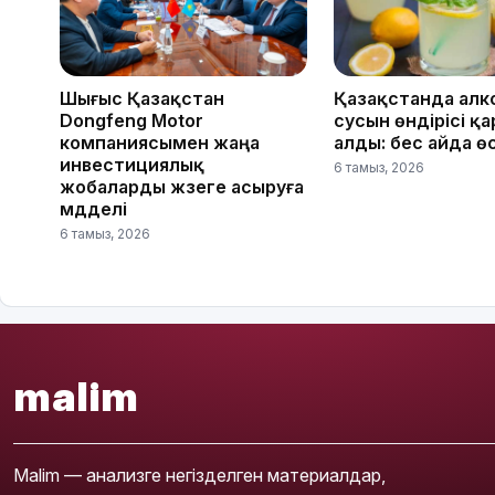
Шығыс Қазақстан
Қазақстанда алк
Dongfeng Motor
сусын өндірісі қ
компаниясымен жаңа
алды: бес айда ө
инвестициялық
6 тамыз, 2026
жобаларды жүзеге асыруға
мүдделі
6 тамыз, 2026
malim
Malim — анализге негізделген материалдар,