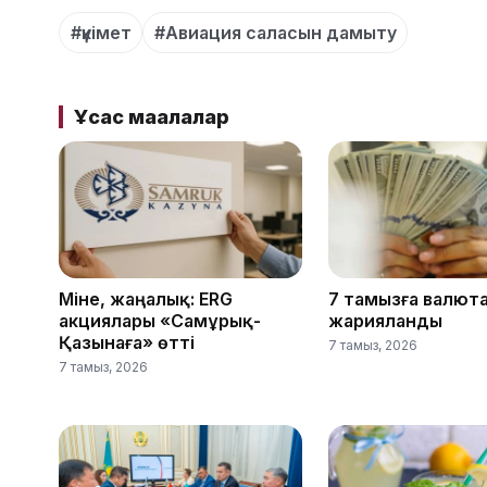
#үкімет
#Авиация саласын дамыту
Ұқсас мақалалар
Міне, жаңалық: ERG
7 тамызға валют
акциялары «Самұрық-
жарияланды
Қазынаға» өтті
7 тамыз, 2026
7 тамыз, 2026