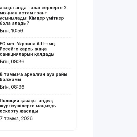
Тоқаев
Қазақстанда талапкерлерге 2
Ардақ
мыңнан астам грант
Әмірқұловтың
ұсынылады: Кімдер үміткер
отбасына
бола алады?
көңіл
Бүгін, 10:56
айтты
ЕО мен Украина АҚШ-тың
Құрылысшыларға
Ресейге қарсы жаңа
құрмет:
санкцияларын қолдады
Қызылордада
Бүгін, 09:36
сала
үздіктері
8 тамызға арналған ауа райы
марапатталды
болжамы
Бүгін, 08:36
Қайрат
Сатыбалдының
Полиция қазақстандық
ұлына
жүргізушілерге маңызды
тиесілі
ескерту жасады
болған
7 тамыз, 2026
«Байсат»
базары
жаңа иесін