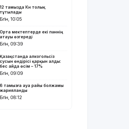
160 мың
12 тамызда Күн толық
педагог
тұтылады
ChatGPT
Бүгін, 10:05
Edu
қызметін
Орта мектептерде екі пәннің
тегін
атауы өзгереді
пайдалана
Бүгін, 09:39
алады –
«Әділет»
партиясының
Қазақстанда алкогольсіз
кандидаты
сусын өндірісі қарқын алды:
бес айда өсім – 17%
Бүгін, 09:09
Димаш
тыңдармандарына
жаңа
6 тамызға ауа райы болжамы
әлемдік
жарияланды
жобасын
Бүгін, 08:12
таныстырды
Қазақстандық
жүзушілер
АҚШ-тағы