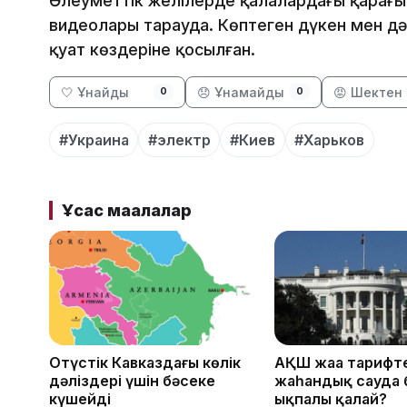
Әлеуметтік желілерде қалалардағы қараңғ
видеолары тарауда. Көптеген дүкен мен д
қуат көздеріне қосылған.
🤍 Ұнайды
😞 Ұнамайды
😡 Шектен 
0
0
#Украина
#электр
#Киев
#Харьков
Ұқсас мақалалар
Оңтүстік Кавказдағы көлік
АҚШ жаңа тарифтер
дәліздері үшін бәсеке
жаһандық сауда 
күшейді
ықпалы қалай?