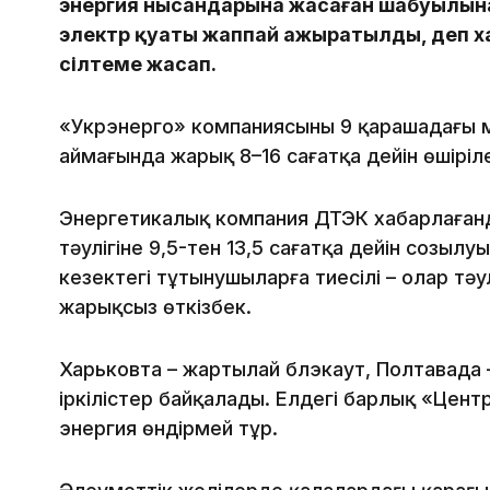
энергия нысандарына жасаған шабуылына
электр қуаты жаппай ажыратылды, деп 
сілтеме жасап.
«Укрэнерго» компаниясының 9 қарашадағы мә
аймағында жарық 8–16 сағатқа дейін өшіріле
Энергетикалық компания ДТЭК хабарлағанд
тәулігіне 9,5-тен 13,5 сағатқа дейін созылуы 
кезектегі тұтынушыларға тиесілі – олар тәу
жарықсыз өткізбек.
Харьковта – жартылай блэкаут, Полтавада 
іркілістер байқалады. Елдегі барлық «Цен
энергия өндірмей тұр.