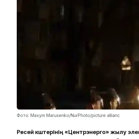
Фото: Maxym Marusenko/NurPhoto/picture allianc
Ресей күштерінің «Центрэнерго» жылу эл