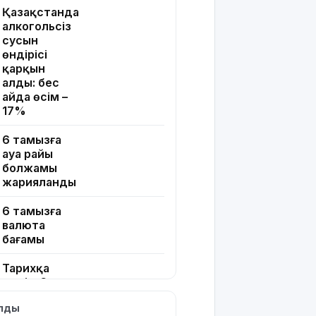
Қазақстанда
алкогольсіз
сусын
өндірісі
қарқын
алды: бес
айда өсім –
17%
6 тамызға
ауа райы
болжамы
жарияланды
6 тамызға
валюта
бағамы
Тарихқа
мәлім 6
тамыз
ылды