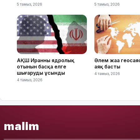
5 тамыз, 2026
5 тамыз, 2026
АҚШ Иранның ядролық
Әлем жаңа геосаяс
отынын басқа елге
аяқ басты
шығаруды ұсынды
4 тамыз, 2026
4 тамыз, 2026
malim