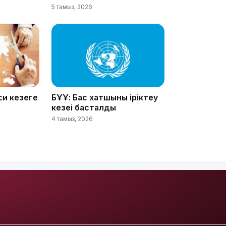
5 тамыз, 2026
19:21
и кезеңге
БҰҰ: Бас хатшыны іріктеу
кезеңі басталды
4 тамыз, 2026
18:41
18:40