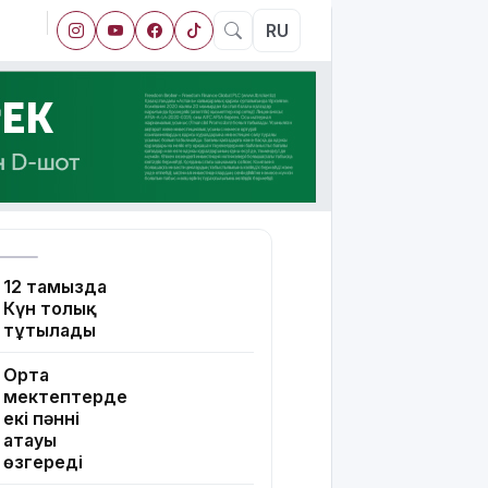
RU
12 тамызда
Күн толық
тұтылады
Орта
мектептерде
екі пәннің
атауы
өзгереді