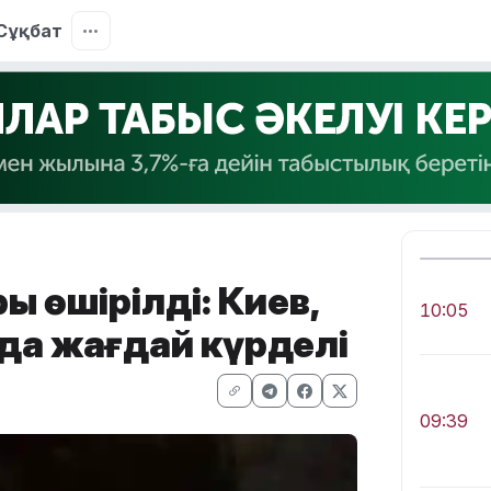
Сұқбат
қ өшірілді: Киев,
10:05
да жағдай күрделі
09:39