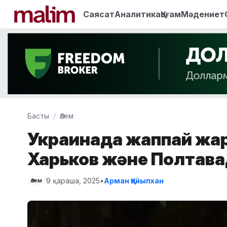
Саясат
Аналитика
Қоғам
Мәдениет
Басты
Әлем
Украинада жаппай жары
Харьков және Полтава
9 қараша, 2025
•
Арман Қайыпхан
Әлем