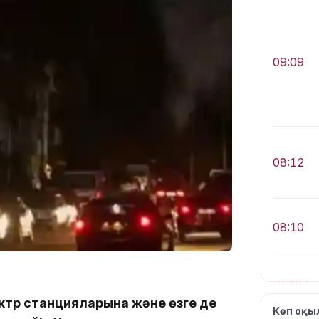
09:09
08:12
08:10
07:37
ектр станцияларына және өзге де
Көп оқ