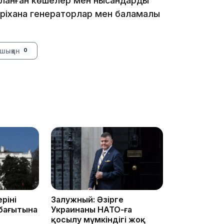
ыланған көшелер мен нысандардың
21:52
әріхана генераторлар мен баламалы
шыққан
0
21:30
20:16
інің
Залужный: Әзірге
бағытына
Украинаның НАТО-ға
қосылу мүмкіндігі жоқ