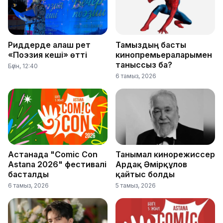
Риддерде алғаш рет
Тамыздың басты
«Поэзия кеші» өтті
кинопремьераларымен
таныссыз ба?
Бүгін, 12:40
6 тамыз, 2026
Астанада "Comic Con
Танымал кинорежиссер
Astana 2026" фестивалі
Ардақ Әмірқұлов
басталды
қайтыс болды
6 тамыз, 2026
5 тамыз, 2026