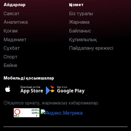
Айдарлар
Қызмет
Саясат
Біз туралы
Аналитика
Жарнама
Қоғам
Байланыс
Мәдениет
Құпиялылық
Сұхбат
Пайдалану ережесі
Спорт
Бейне
Мобильді қосымшалар
Download on the
Get it on
App Store
Google Play
Қауіпсіз орнату, жарнамасыз хабарламалар.