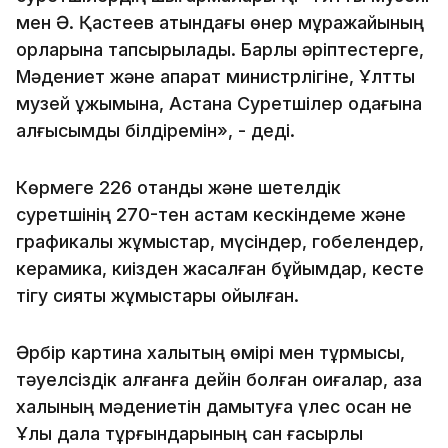
мен Ә. Қастеев атындағы өнер мұражайының
қорларына тапсырылады. Барлық әріптестерге,
Мәдениет және ақпарат министрлігіне, Ұлттық
музей ұжымына, Астана Суретшілер одағына
алғысымды білдіремін», - деді.
Көрмеге 226 отандық және шетелдік
суретшінің 270-тен астам кескіндеме және
графикалық жұмыстар, мүсіндер, гобелендер,
керамика, киізден жасалған бұйымдар, кесте
тігу сияқты жұмыстары қойылған.
Әрбір картина халықтың өмірі мен тұрмысы,
тәуелсіздік алғанға дейін болған оқиғалар, қазақ
халқының мәдениетін дамытуға үлес қосқан не
Ұлы дала тұрғындарының сан ғасырлық