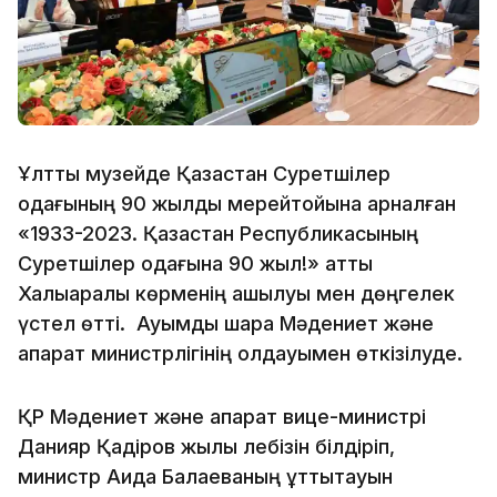
Ұлттық музейде Қазақстан Суретшілер
одағының 90 жылдық мерейтойына арналған
«1933-2023. Қазақстан Республикасының
Суретшілер одағына 90 жыл!» атты
Халықаралық көрменің ашылуы мен дөңгелек
үстел өтті. Ауқымды шара Мәдениет және
ақпарат министрлігінің қолдауымен өткізілуде.
ҚР Мәдениет және ақпарат вице-министрі
Данияр Қадіров жылы лебізін білдіріп,
министр Аида Балаеваның құттықтауын