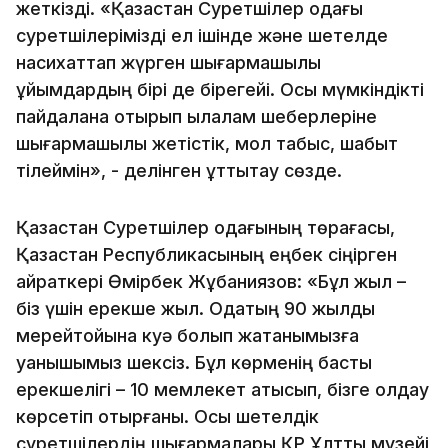
жеткізді. «Қазақстан Суретшілер одағы
суретшілерімізді ел ішінде және шетелде
насихаттап жүрген шығармашылық
ұйымдардың бірі де бірегейі. Осы мүмкіндікті
пайдалана отырып қылқалам шеберлеріне
шығармашылық жетістік, мол табыс, шабыт
тілеймін», - делінген құттықтау сөзде.
Қазақстан Суретшілер одағының төрағасы,
Қазақстан Республикасының еңбек сіңірген
қайраткері Өмірбек Жұбаниязов: «Бұл жыл –
біз үшін ерекше жыл. Одақтың 90 жылдық
мерейтойына куә болып жатқанымызға
қуанышымыз шексіз. Бұл көрменің басты
ерекшелігі – 10 мемлекет қатысып, бізге қолдау
көрсетіп отырғаны. Осы шетелдік
суретшілердің шығармалары ҚР Ұлттық музейі