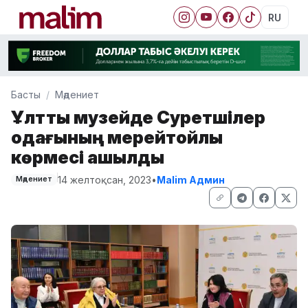
RU
Басты
Мәдениет
Ұлттық музейде Суретшілер
одағының мерейтойлық
көрмесі ашылды
14 желтоқсан, 2023
•
Malim Админ
Мәдениет