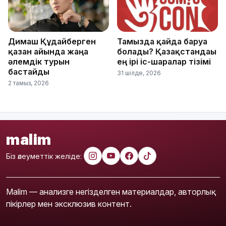
Димаш Құдайберген
Тамызда қайда баруға
қазан айында жаңа
болады? Қазақстандағы
әлемдік турын
ең ірі іс-шаралар тізімі
бастайды
31 шілде, 2026
2 тамыз, 2026
malim
Біз әлеуметтік желіде:
Malim — анализге негізделген материалдар, авторлық
пікірлер мен эксклюзив контент.