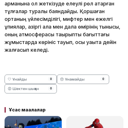
арманына қол жеткізуде елеулі рөл атқарған
тұлғалар туралы баяндайды. Қоршаған
ортаның үйлесімділігі, мифтер мен ежелгі
құпиялар, қазіргі қала мен дала өмірінің тынысы,
оның атмосферасы тақырыптық бағыттағы
жұмыстарда көрініс тауып, осы уақытқа дейін
жалғасып келеді.
🤍 Ұнайды
😞 Ұнамайды
0
0
😡 Шектен шыққан
0
Ұқсас мақалалар