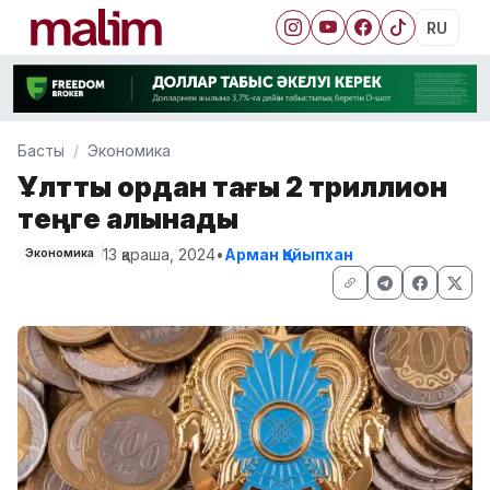
RU
Басты
Экономика
Ұлттық қордан тағы 2 триллион
теңге алынады
13 қараша, 2024
•
Арман Қайыпхан
Экономика