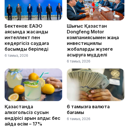
Бектенов: ЕАЭО
Шығыс Қазақстан
аясында жасанды
Dongfeng Motor
интеллект пен
компаниясымен жаңа
кедергісіз саудаға
инвестициялық
басымдық беріледі
жобаларды жүзеге
асыруға мүдделі
6 тамыз, 2026
6 тамыз, 2026
Қазақстанда
6 тамызға валюта
алкогольсіз сусын
бағамы
өндірісі қарқын алды: бес
6 тамыз, 2026
айда өсім – 17%