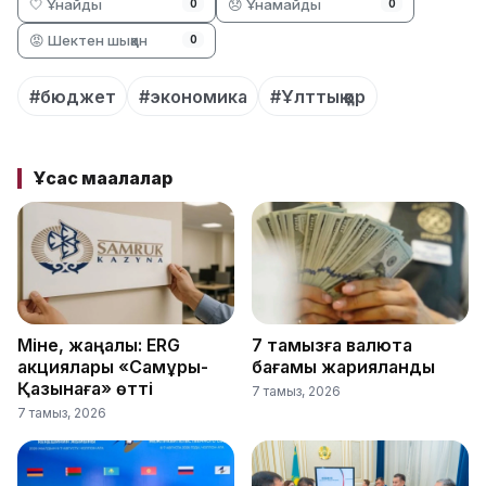
🤍 Ұнайды
😞 Ұнамайды
0
0
😡 Шектен шыққан
0
#бюджет
#экономика
#Ұлттық қор
Ұқсас мақалалар
Міне, жаңалық: ERG
7 тамызға валюта
акциялары «Самұрық-
бағамы жарияланды
Қазынаға» өтті
7 тамыз, 2026
7 тамыз, 2026