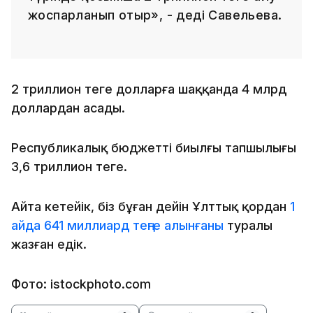
жоспарланып отыр», - деді Савельева.
2 триллион теңге долларға шаққанда 4 млрд
доллардан асады.
Республикалық бюджеттің биылғы тапшылығы
3,6 триллион теңге.
Айта кетейік, біз бұған дейін Ұлттық қордан
1
айда 641 миллиард теңге алынғаны
туралы
жазған едік.
Фото: istockphoto.com