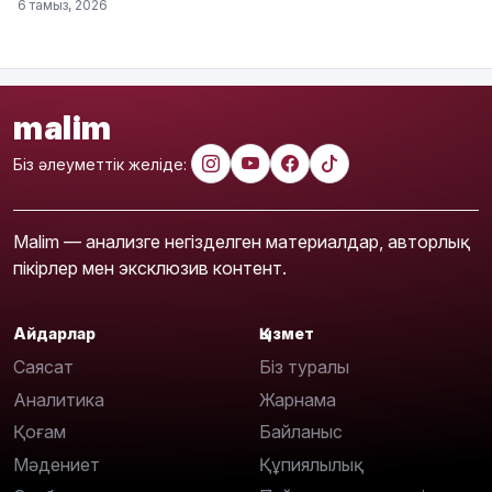
6 тамыз, 2026
malim
Біз әлеуметтік желіде:
Malim — анализге негізделген материалдар, авторлық
пікірлер мен эксклюзив контент.
Айдарлар
Қызмет
Саясат
Біз туралы
Аналитика
Жарнама
Қоғам
Байланыс
Мәдениет
Құпиялылық