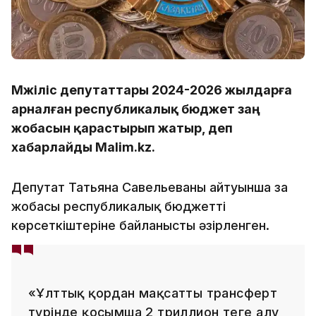
Мәжіліс депутаттары 2024-2026 жылдарға
арналған республикалық бюджет заң
жобасын қарастырып жатыр, деп
хабарлайды Malim.kz.
Депутат Татьяна Савельеваның айтуынша заң
жобасы республикалық бюджеттің
көрсеткіштеріне байланысты әзірленген.
«Ұлттық қордан мақсатты трансферт
түрінде қосымша 2 триллион теңге алу