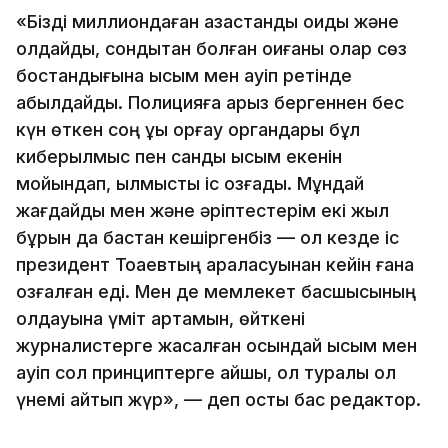
«Бізді миллиондаған қазақстандық оқиды және
қолдайды, сондықтан болған оқиғаны олар сөз
бостандығына қысым мен қауіп ретінде
қабылдайды. Полицияға арыз бергеннен бес
күн өткен соң құқық қорғау органдары бұл
киберқылмыс пен сандық қысым екенін
мойындап, қылмыстық іс қозғады. Мұндай
жағдайды мен және әріптестерім екі жыл
бұрын да бастан кешіргенбіз — ол кезде іс
президент Тоқаевтың араласуынан кейін ғана
қозғалған еді. Мен де мемлекет басшысының
қолдауына үміт артамын, өйткені
журналистерге жасалған осындай қысым мен
қауіп сол принциптерге қайшы, ол туралы ол
үнемі айтып жүр», — деп қосты бас редактор.