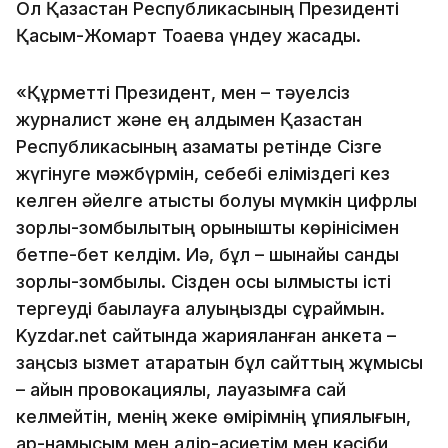
Ол Қазақстан Республикасының Президенті
Қасым-Жомарт Тоқаевқа үндеу жасады.
«Құрметті Президент, мен – тәуелсіз
журналист және ең алдымен Қазақстан
Республикасының азаматы ретінде Сізге
жүгінуге мәжбүрмін, себебі еліміздегі кез
келген әйелге қатысты болуы мүмкін цифрлық
зорлық-зомбылықтың қорқынышты көрінісімен
бетпе-бет келдім. Иә, бұл – шынайы сандық
зорлық-зомбылық. Сізден осы қылмыстық істі
тергеуді бақылауға алуыңызды сұраймын.
Kyzdar.net сайтында жарияланған анкета –
заңсыз қызмет атқаратын бұл сайттың жұмысы
– айқын провокациялық, лауазымға сай
келмейтін, менің жеке өмірімнің құпиялығын,
ар-намысым мен қадір-қасиетім мен кәсіби