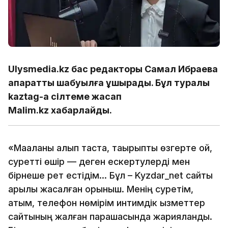
Ulysmedia.kz бас редакторы Самал Ибраева
ақпараттық шабуылға ұшырады. Бұл туралы
kaztag-қа сілтеме жасап
Malim.kz хабарлайды.
«Мақаланы алып таста, тақырыпты өзгерте қой,
суретті өшір — деген ескертулерді мен
бірнеше рет естідім... Бұл – Kyzdar_net сайты
арқылы жасалған қорқыныш. Менің суретім,
атым, телефон нөмірім интимдік қызметтер
сайтының жалған парақшасында жарияланды.