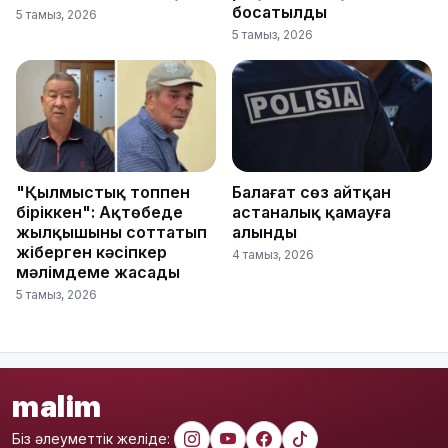
босатылды
5 тамыз, 2026
5 тамыз, 2026
"Қылмыстық топпен
Балағат сөз айтқан
біріккен": Ақтөбеде
астаналық қамауға
жылқышыны соттатып
алынды
жіберген кәсіпкер
4 тамыз, 2026
мәлімдеме жасады
5 тамыз, 2026
malim
Біз әлеуметтік желіде: