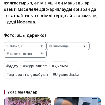
жалғастырып, еліміз үшін ең маңызды әрі
өзекті мәселелерді жариялауды әрі қарай да
тоқтатпайтынын сенімді түрде айта аламын»,
- деді Ибраева.
Фото: ашық дереккөз
🤍 Ұнайды
😞 Ұнамайды
0
0
😡 Шектен шыққан
0
#үндеу
#журналист
#қысым
#ақпараттық шабуыл
#Ulysmedia.kz
Ұқсас мақалалар