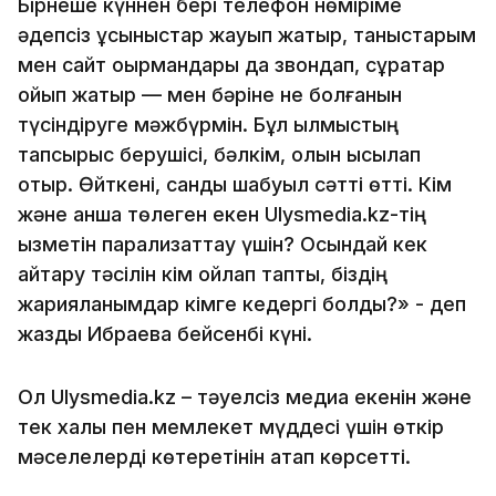
Бірнеше күннен бері телефон нөміріме
әдепсіз ұсыныстар жауып жатыр, таныстарым
мен сайт оқырмандары да звондап, сұрақтар
қойып жатыр — мен бәріне не болғанын
түсіндіруге мәжбүрмін. Бұл қылмыстың
тапсырыс берушісі, бәлкім, қолын ысқылап
отыр. Өйткені, сандық шабуыл сәтті өтті. Кім
және қанша төлеген екен Ulysmedia.kz-тің
қызметін парализаттау үшін? Осындай кек
қайтару тәсілін кім ойлап тапты, біздің
жарияланымдар кімге кедергі болды?» - деп
жазды Ибраева бейсенбі күні.
Ол Ulysmedia.kz – тәуелсіз медиа екенін және
тек халық пен мемлекет мүддесі үшін өткір
мәселелерді көтеретінін атап көрсетті.