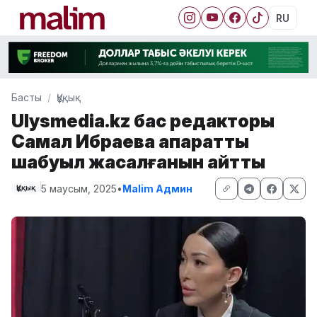
RU
Басты
Құқық
Ulysmedia.kz бас редакторы
Самал Ибраева ақпараттық
шабуыл жасалғанын айтты
5 маусым, 2025
•
Malim Админ
Құқық