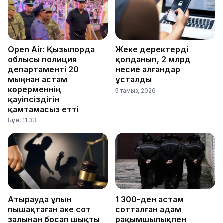
Open Air: Қызылорда
Жеке деректерді
облысы полиция
қолданып, 2 млрд
департаменті 20
несие алғандар
мыңнан астам
ұсталды
көрерменнің
5 тамыз, 2026
қауіпсіздігін
қамтамасыз етті
Бүгін, 11:33
Атырауда ұлын
1 300-ден астам
пышақтаған әке сот
сотталған адам
залынан босап шықты
рақымшылықпен