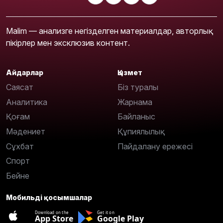
Malim — анализге негізделген материалдар, авторлық
пікірлер мен эксклюзив контент.
Айдарлар
Қызмет
Саясат
Біз туралы
Аналитика
Жарнама
Қоғам
Байланыс
Мәдениет
Құпиялылық
Сұхбат
Пайдалану ережесі
Спорт
Бейне
Мобильді қосымшалар
Download on the
Get it on
App Store
Google Play