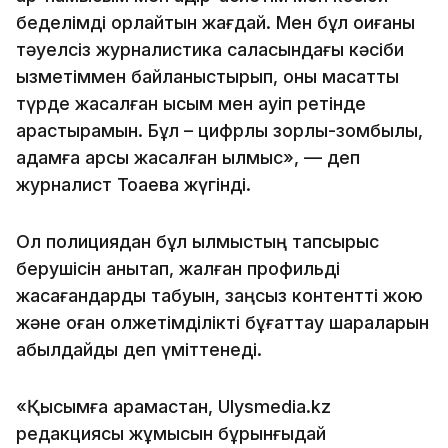
беделімді қорлайтын жағдай. Мен бұл оқиғаны
тәуелсіз журналистика саласындағы кәсіби
қызметіммен байланыстырып, оны мақсатты
түрде жасалған қысым мен қауіп ретінде
қарастырамын. Бұл – цифрлық зорлық-зомбылық,
адамға қарсы жасалған қылмыс», — деп
журналист Тоқаевқа жүгінді.
Ол полициядан бұл қылмыстың тапсырыс
берушісін анықтап, жалған профильді
жасағандарды табуын, заңсыз контентті жою
және оған қолжетімділікті бұғаттау шараларын
қабылдайды деп үміттенеді.
«Қысымға қарамастан, Ulysmedia.kz
редакциясы жұмысын бұрынғыдай