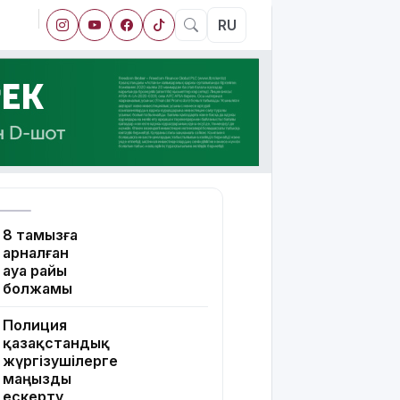
RU
8 тамызға
арналған
ауа райы
болжамы
Полиция
қазақстандық
жүргізушілерге
маңызды
ескерту