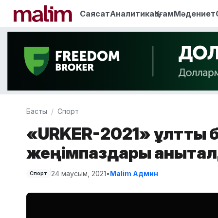
Саясат
Аналитика
Қоғам
Мәдениет
Басты
Спорт
«URKER-2021» ұлттық 
жеңімпаздары анықта
24 маусым, 2021
•
Malim Админ
Спорт