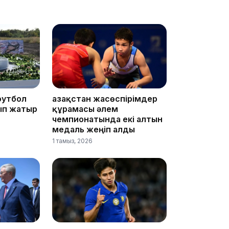
12:35
футбол
Қазақстан жасөспірімдер
ып жатыр
құрамасы әлем
чемпионатында екі алтын
12:17
медаль жеңіп алды
1 тамыз, 2026
11:23