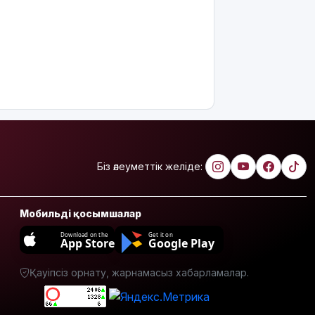
Атырауда
балабақша
тәрбиешісінің
бүлдіршінге
күш
қолданғаны
видеоға
түсіп
қалды
Ғалымдар
Біз әлеуметтік желіде:
"ми
дамуына
еттен гөрі
Мобильді қосымшалар
қант
пайдалы"
Download on the
Get it on
App Store
Google Play
деп жатыр
Атырауда
Қауіпсіз орнату, жарнамасыз хабарламалар.
ер адам 12
жастағы