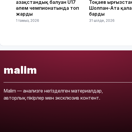
Қазақстандық балуан U17
Тоқаев Қырғызст
әлем чемпионатында топ
Шолпан-Ата қал
жарды
барды
1 тамыз, 2026
31 шілде, 2026
malim
Malim — анализге негізделген материалдар,
авторлық пікірлер мен эксклюзив контент.