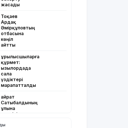
жасады
Тоқаев
Ардақ
Әмірқұловтың
отбасына
көңіл
айтты
Құрылысшыларға
құрмет:
Қызылордада
сала
үздіктері
марапатталды
Қайрат
Сатыбалдының
ұлына
тиесілі
болған
лды
«Байсат»