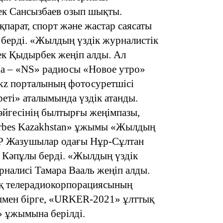
ек Сансызбаев озып шықты.
17:34
парат, спорт және жастар саясаты
 берді. «Жылдың үздік журналистік
бек Қыдырбек жеңіп алды. Ал
а – «NS» радиосы «Новое утро»
kz порталының фотосуретшісі
16:34
ті» аталымында үздік атанды.
йгесінің былтырғы жеңімпазы,
Forbes Kazakhstan» ұжымы «Жылдың
ҚР Жазушылар одағы Нұр-Сұлтан
16:33
 Кәпұлы берді. «Жылдың үздік
рналисі Тамара Вааль жеңіп алды.
ық телерадиокорпорациясының
ымен бірге, «URKER-2021» ұлттық
» ұжымына берілді.
16:01