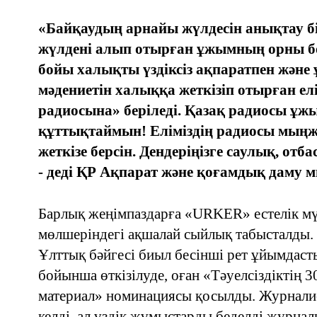
«Байқаудың арнайы жүлдесін анықтау бі
жүлдені алып отырған ұжымның орны бөл
бойы халықты үздіксіз ақпаратпен және
мәдениетін халыққа жеткізіп отырған елі
радиосына» беріледі. Қазақ радиосы ұ
құттықтаймын! Еліміздің радиосы мың
жеткізе берсін. Дендеріңізге саулық, от
- деді ҚР Ақпарат және қоғамдық даму м
Барлық жеңімпаздарға «URKER» естелік мү
мөлшеріндегі ақшалай сыйлық табысталды.
Ұлттық бәйгесі биыл бесінші рет ұйымдас
бойынша өткізілуде, оған «Тәуелсіздіктің 
материал» номинациясы қосылды. Журнали
келді, ал үздік жұмыстарды беделді журна