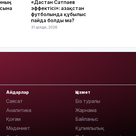
анның
«Дастан Сатпаев
асына
эффектісі»: Қазақстан
футболында құбылыс
пайда болды ма?
31 шілде, 2026
11:20
10:53
Айдарлар
Қызмет
Саясат
Біз туралы
Аналитика
Жарнама
Қоғам
Байланыс
Мәдениет
Құпиялылық