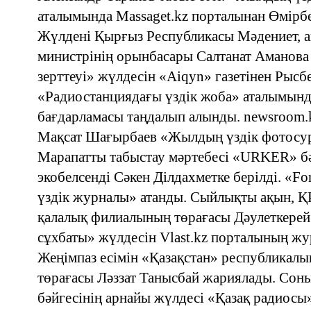
аталымында Massaget.kz порталынан Өмірб
Жүлдені Қырғыз Республикасы Мәдениет, ақ
министрінің орынбасары Салтанат Аманова
зерттеуі» жүлдесін «Aiqyn» газетінен Рыс
«Радиостанциядағы үздік жоба» аталымынд
бағдарламасы таңдалып алынды. newsroom.
Мақсат Шағырбаев «Жылдың үздік фотосуре
Марапатты табыстау мәртебесі «URKER» бә
экобелсенді Сәкен Ділдахметке берілді. «
үздік журналы» атанды. Сыйлықты ақын, 
қалалық филиалының төрағасы Дәулеткерей
сұхбаты» жүлдесін Vlast.kz порталының жу
Жеңімпаз есімін «Қазақстан» республикал
төрағасы Ләззат Танысбай жариялады. Сон
бәйгесінің арнайы жүлдесі «Қазақ радиосы