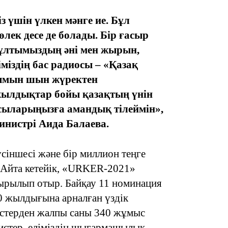
з үшін үлкен мәнге ие.
Бұл
ек десе де болады. Бір ғасыр
 ұлтымыздың әні мен жырын,
міздің бас радиосы – «Қазақ
15:33
жымын шын жүректен
жылдықтар бойы қазақтың үнін
басыларыңызға амандық тілеймін»,
инистрі Аида Балаева.
15:04
сіншесі және бір миллион теңге
Айта кетейік, «URKER-2021»
тырылып отыр. Байқау 11 номинация
30 жылдығына арналған үздік
14:10
стерден жалпы саны 340 жұмыс
листер, еліміздің шығармашылық