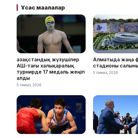
Ұқсас мақалалар
Қазақстандық жүзушілер
Алматыда жаңа 
АҚШ-тағы халықаралық
стадионы салын
турнирде 17 медаль жеңіп
5 тамыз, 2026
алды
5 тамыз, 2026