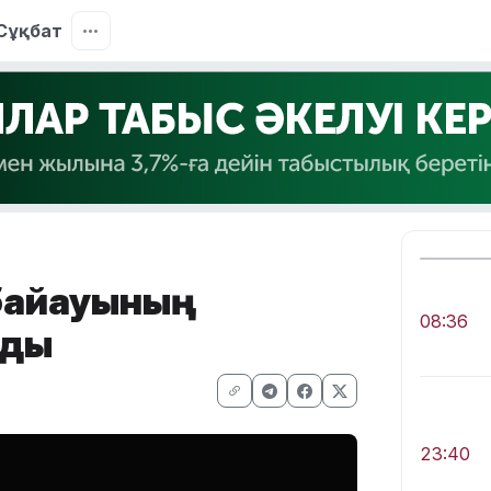
Сұқбат
байқауының
08:36
лды
23:40