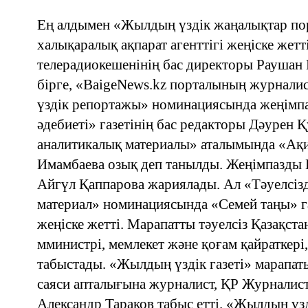
Ең алдымен «Жылдың үздік жаңалықтар по
халықаралық ақпарат агенттігі жеңіске жетт
телерадиокешенінің бас директоры Раушан 
бірге, «BaigeNews.kz порталының журнал
үздік репортажы» номинациясында жеңімпа
әдебиеті» газетінің бас редакторы Дәурен Қ
аналитикалық материалы» аталымында «Ақ
Имамбаева озық деп танылды. Жеңімпазды 
Айгүл Қаппарова жариялады. Ал «Тәуелсізд
материал» номинациясында «Семей таңы» га
жеңіске жетті. Марапатты тәуелсіз Қазақст
мминистрі, мемлекет және қоғам қайраткер
табыстады. «Жылдың үздік газеті» марап
саяси апталығына журналист, ҚР Журналис
Александр Тараков табыс етті. «Жылдың ү