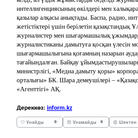
интеллигенциясының өкілдері мен халықар
қазылар алқасы анықтады. Баспа, радио, и
жетістіктері үшін берілетін қазақстандық
журналистер мен шығармашылық ұжымдарды
журналистиканы дамытуға қосқан үлесін м
шығармашылығына қоғамның назарын ауда
тағайындалған. Байқау ұйымдастырушылары
министрлігі, «Медиа дамыту қоры» корпор
орталығы» БК. Шара демеушілері – «Қазақ
«Агенттігі» АҚ.
Дереккөз:
inform.kz
🤍 Ұнайды
😞 Ұнамайды
😡 Шектен 
0
0