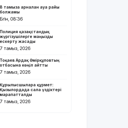
базары
8 тамызға арналған ауа райы
жаңа иесін
болжамы
тапты
Бүгін, 08:36
Қарағандада
Полиция қазақстандық
Z белгісі
жүргізушілерге маңызды
бар жейде
ескерту жасады
киген
7 тамыз, 2026
жолаушы
қызу
Тоқаев Ардақ Әмірқұловтың
талқыға
отбасына көңіл айтты
түсті
7 тамыз, 2026
Президент
Солтүстік
Құрылысшыларға құрмет:
Қазақстан
Қызылордада сала үздіктері
марапатталды
облысының
90
7 тамыз, 2026
жылдығымен
құттықтады
Телефон