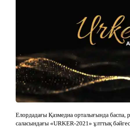
Елордадағы Қазмедиа орталығында баспа, 
саласындағы «URKER-2021» ұлттық бәйгес