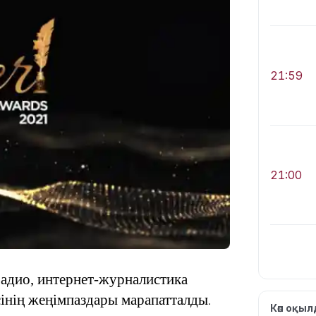
21:59
21:00
радио, интернет-журналистика
20:52
інің жеңімпаздары марапатталды
.
Көп оқы