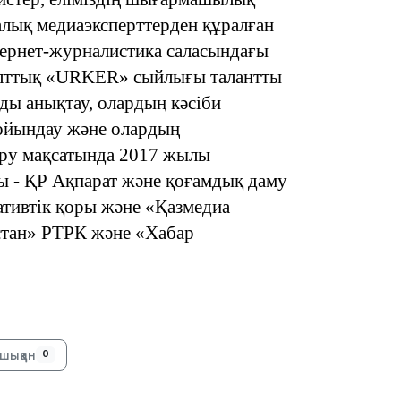
алық медиаэксперттерден құралған
нтернет-журналистика саласындағы
 Ұлттық «URKER» сыйлығы талантты
 анықтау, олардың кәсіби
ойындау және олардың
ру мақсатында 2017 жылы
13:14
 - ҚР Ақпарат және қоғамдық даму
ативтік қоры және «Қазмедиа
стан» РТРК және «Хабар
13:08
шыққан
0