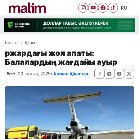
RU
Басты
Қоғам
Үржардағы жол апаты:
Балалардың жағдайы ауыр
20 тамыз, 2025
•
Арман Қайыпхан
Қоғам