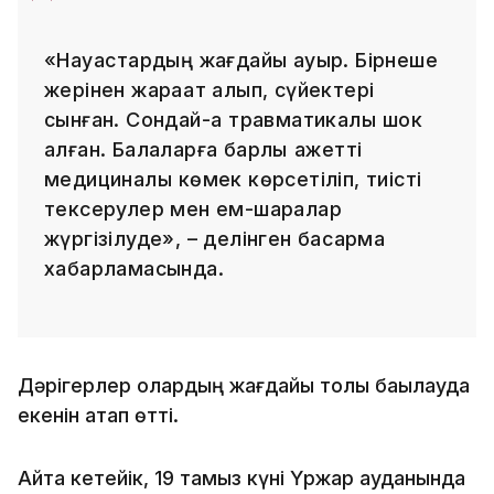
«Науқастардың жағдайы ауыр. Бірнеше
жерінен жарақат алып, сүйектері
сынған. Сондай-ақ травматикалық шок
алған. Балаларға барлық қажетті
медициналық көмек көрсетіліп, тиісті
тексерулер мен ем-шаралар
жүргізілуде», – делінген басқарма
хабарламасында.
Дәрігерлер олардың жағдайы толық бақылауда
екенін атап өтті.
Айта кетейік, 19 тамыз күні Үржар ауданында