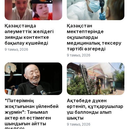
Қазақстанда
Қазақстан
әлеуметтік желідегі
мектептерінде
зиянды контентке
оқушыларды
бақылау күшейеді
медициналық тексеру
тәртібі өзгереді
9 тамыз, 2026
9 тамыз, 2026
"Пәтерімнің
Ақтөбеде дүкен
жоқтығынан үйленбей
өртеніп, құтқарушылар
жүрмін": Танымал
үш баллонды алып
актер ел естімеген
шықты
шындығын айтты
9 тамыз, 2026