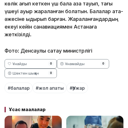
көлік қағып кеткен үш бала қаза тауып, тағы
үшеуі ауыр жараланған болатын. Балалар ата-
әжесіне қыдырып барған. Жараланғандардың
екеуі кейін санавиациямен Астанаға
жеткізілді.
Фото: Денсаулық сақтау министрлігі
🤍 Ұнайды
😞 Ұнамайды
0
0
😡 Шектен шыққан
0
#балалар
#жол апаты
#Үржар
Ұқсас мақалалар