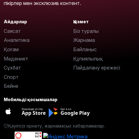
пікірлер мен эксклюзив контент.
Айдарлар
Қызмет
Саясат
Біз туралы
Аналитика
Жарнама
Қоғам
Байланыс
Мәдениет
Құпиялылық
Сұхбат
Пайдалану ережесі
Спорт
Бейне
Мобильді қосымшалар
Download on the
Get it on
App Store
Google Play
Қауіпсіз орнату, жарнамасыз хабарламалар.