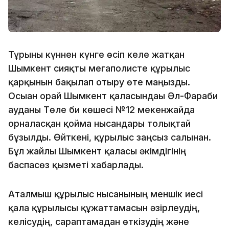
Тұрғыны күннен күнге өсіп келе жатқан
Шымкент сияқты мегаполисте құрылыс
қарқынын бақылап отыру өте маңызды.
Осыған орай Шымкент қаласындағы Әл-Фараби
ауданы Төле би көшесі №12 мекенжайда
орналасқан қойма нысандары толықтай
бұзылды. Өйткені, құрылыс заңсыз салынған.
Бұл жайлы Шымкент қаласы әкімдігінің
баспасөз қызметі хабарлады.
Аталмыш құрылыс нысанының меншік иесі
қала құрылысы құжаттамасын әзiрлеудiң,
келісудің, сараптамадан өткізудің және