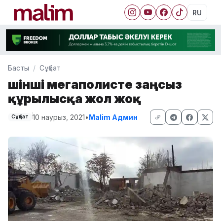
RU
Басты
Сұқбат
Үшінші мегаполисте заңсыз
құрылысқа жол жоқ
10 наурыз, 2021
•
Malim Админ
Сұқбат