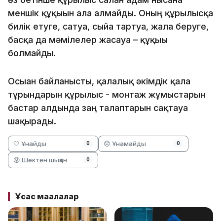
меншiк құқығын ала алмайды. Оның құрылысқа
билiк етуге, сатуға, сыйға тартуға, жалға беруге,
басқа да мәмiлелер жасауға – құқығы
болмайды.
Осыған байланысты, қалалық әкімдік қала
тұрғындарын құрылыс - монтаж жұмыстарын
бастар алдында заң талаптарын сақтауға
шақырады.
🤍 Ұнайды
😞 Ұнамайды
0
0
😡 Шектен шыққан
0
Ұқсас мақалалар