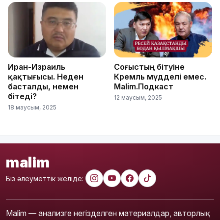
Иран-Израиль
Соғыстың бітуіне
қақтығысы. Неден
Кремль мүдделі емес.
басталды, немен
Malim.Подкаст
бітеді?
12 маусым, 2025
18 маусым, 2025
malim
Біз әлеуметтік желіде:
Malim — анализге негізделген материалдар, авторлық