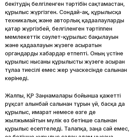
бекiтудiң белгiленген тәртiбiн сақтамастан,
құрылыс жүргізген. Сондай-ақ, құрылысқа
техникалық және авторлық қадағалауларды
қатар жүргiзбей, белгіленген тәртіппен
мемлекеттік сәулет-құрылыс бақылауын
және қадағалауын жүзеге асыратын
органдарды хабардар етпепті. Оның үстіне
құрылыс нысаны құрылысты жүзеге асырған
тұлғаға тиесілі емес жер учаскесінде салынған
көрінеді.
Жалпы, ҚР Заңнамалары бойынша қажетті
рұқсат алынбай салынған тұрғын үй, басқа да
құрылыс, ғимарат немесе өзге де
жылжымайтын мүлік өз бетінше салынған
құрылыс есептеледі. Талапқа, заңға сай емес,
өз бетiнше құрылыс салған адам нысанға