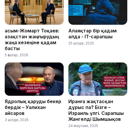
Қасым-Жомарт Тоқаев:
Алаяқтар бір қадам
Қазақстан жаңғырудың
алда - IT-сарапшы
жаңа кезеңіне қадам
25 шілде, 2025
басты
5 қаңтар, 2026
Ядролық қаруды бекер
Иранға жақтасқан
бердік – Уәлихан
дұрыс па? Бізге –
Қайсаров
Израиль үлгі. Сарапшы
Жангелді Шымшықов
3 шілде, 2025
24 маусым, 2025