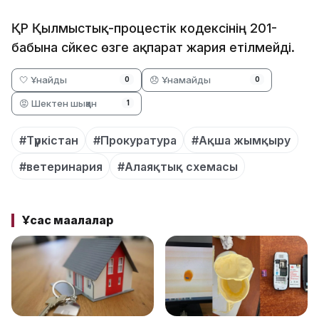
ҚР Қылмыстық-процестік кодексінің 201-
бабына сәйкес өзге ақпарат жария етілмейді.
🤍 Ұнайды
😞 Ұнамайды
0
0
😡 Шектен шыққан
1
#Түркістан
#Прокуратура
#Ақша жымқыру
#ветеринария
#Алаяқтық схемасы
Ұқсас мақалалар