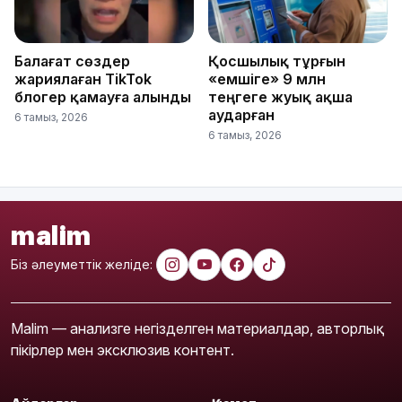
Балағат сөздер
Қосшылық тұрғын
жариялаған TikTok
«емшіге» 9 млн
блогер қамауға алынды
теңгеге жуық ақша
аударған
6 тамыз, 2026
6 тамыз, 2026
malim
Біз әлеуметтік желіде:
Malim — анализге негізделген материалдар, авторлық
пікірлер мен эксклюзив контент.