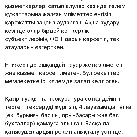
қызметкерлері сатып алулар кезінде төлем
құжаттарына жалған мәліметтер енгізіп,
қаражатты заңсыз аударған. Ақша аудару
кезінде олар бірдей кәсіпкерлік
субъектілерінің ЖСН-дарын көрсетіп, тек
атауларын өзгерткен.
Нәтижесінде ешқандай тауар жеткізілмеген
және қызмет көрсетілмеген. Бұл әрекеттер
мемлекетке ірі көлемде залал келтірген.
Қазіргі уақытта прокуратура сотқа дейінгі
тергеп-тексеруді жүргізіп, 4 лауазымды тұлға
(екі бұрынғы басшы, орынбасары және бас
бухгалтер) қамауға алынған. Басқа да
қатысушылардың әрекеті анықталу үстінде.