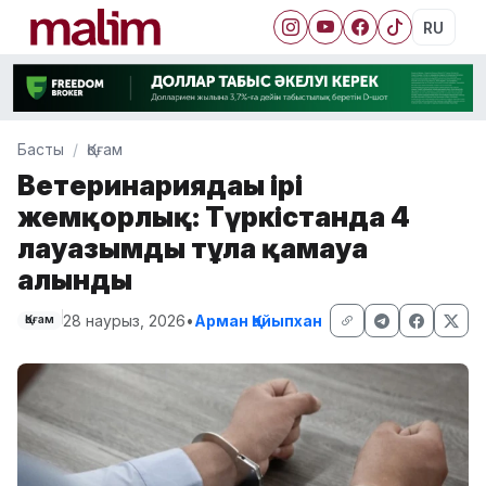
RU
Басты
Қоғам
Ветеринариядағы ірі
жемқорлық: Түркістанда 4
лауазымды тұлға қамауға
алынды
28 наурыз, 2026
•
Арман Қайыпхан
Қоғам