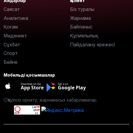
Айдарлар
Қызмет
Саясат
Біз туралы
Аналитика
Жарнама
Қоғам
Байланыс
Мәдениет
Құпиялылық
Сұхбат
Пайдалану ережесі
Спорт
Бейне
Мобильді қосымшалар
Download on the
Get it on
App Store
Google Play
Қауіпсіз орнату, жарнамасыз хабарламалар.