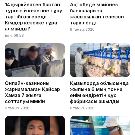
14 қыркүйектен бастап
Ақтөбеде майонез
тұрғын үй кезегіне тұру
банкаларына
тәртібі өзгереді:
жасырылған телефон
Кімдер кезекке тұра
тәркіленді
алмайды?
6 тамыз, 2026
Бүгін, 09:53
Онлайн-казиноны
Қызылорда облысында
жарнамалаған Қайсар
жылына 6 мың тонна
Хамза 7 жылға
өнім өндіретін құс
сотталуы мүмкін
фабрикасы ашылды
6 тамыз, 2026
6 тамыз, 2026