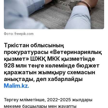
Фото: freepik.com
Түркістан облысының
прокуратурасы «Ветеринариялық
қызмет» ШЖҚ МКК қызметінде
928 млн теңге көлемінде бюджет
қаражатын жымқыру схемасын
анықтады, деп хабарлайды
Malim.kz.
Тергеу мәліметінше, 2022–2025 жылдары
мекеме басшылары мен жауапты