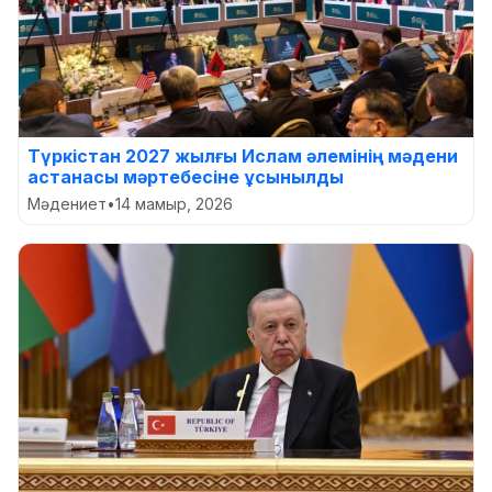
Түркістан 2027 жылғы Ислам әлемінің мәдени
астанасы мәртебесіне ұсынылды
Мәдениет
•
14 мамыр, 2026