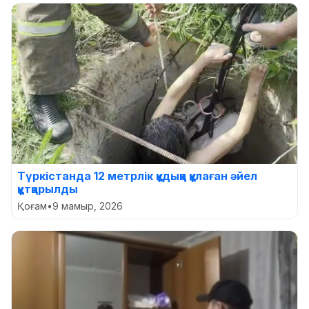
Түркістанда 12 метрлік құдыққа құлаған әйел
құтқарылды
Қоғам
•
9 мамыр, 2026