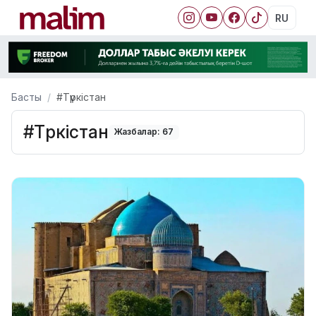
RU
Басты
#Түркістан
#Түркістан
Жазбалар: 67