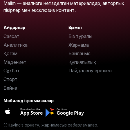
Malim — анализге негізделген материалдар, авторлық
пікірлер мен эксклюзив контент.
Айдарлар
Қызмет
Саясат
Біз туралы
Аналитика
Жарнама
Қоғам
Байланыс
Мәдениет
Құпиялылық
Сұхбат
Пайдалану ережесі
Спорт
Бейне
Мобильді қосымшалар
Download on the
Get it on
App Store
Google Play
Қауіпсіз орнату, жарнамасыз хабарламалар.