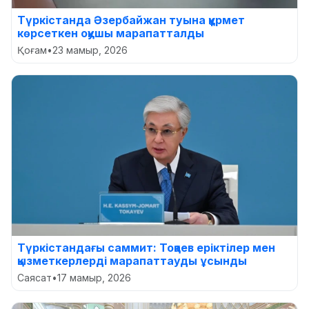
Түркістанда Әзербайжан туына құрмет
көрсеткен оқушы марапатталды
Қоғам
•
23 мамыр, 2026
Түркістандағы саммит: Тоқаев еріктілер мен
қызметкерлерді марапаттауды ұсынды
Саясат
•
17 мамыр, 2026