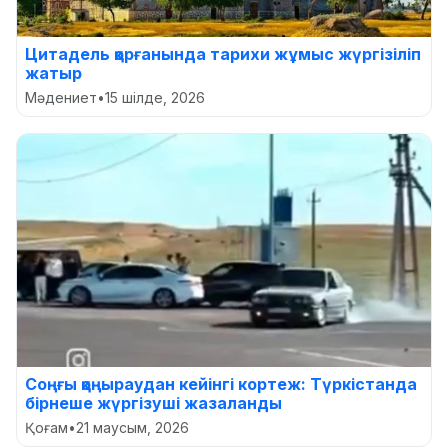
Цитадель қорғанында тарихи жұмыс жүргізіліп
жатыр
Мәдениет
•
15 шілде, 2026
Соңғы қоңыраудан кейінгі кортеж: Түркістанда
бірнеше жүргізуші жазаланды
Қоғам
•
21 маусым, 2026