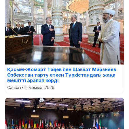
Қасым-Жомарт Тоқаев пен Шавкат Мирзиёев
Өзбекстан тарту еткен Түркістандағы жаңа
мешітті аралап көрді
Саясат
•
15 мамыр, 2026