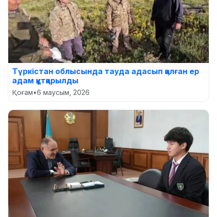
Түркістан облысында тауда адасып қалған ер
адам құтқарылды
Қоғам
•
6 маусым, 2026