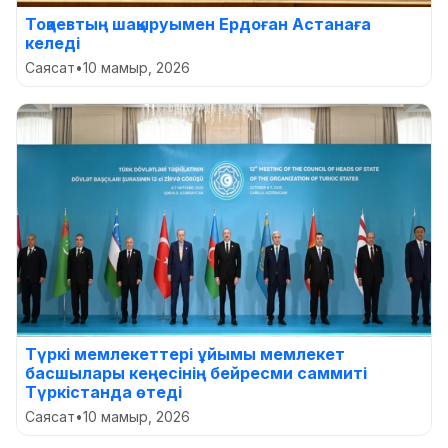
Тоқаевтың шақыруымен Ердоған Астанаға
келеді
Саясат
•
10 мамыр, 2026
Түркі мемлекеттері ұйымы мемлекет
басшылары кеңесінің бейресми саммиті
Түркістанда өтеді
Саясат
•
10 мамыр, 2026