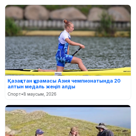
Қазақстан құрамасы Азия чемпионатында 20
алтын медаль жеңіп алды
Спорт
•
8 маусым, 2026