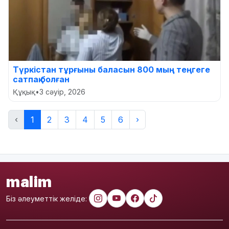
Түркістан тұрғыны баласын 800 мың теңгеге
сатпақ болған
Құқық
•
3 сәуір, 2026
‹
1
2
3
4
5
6
›
malim
Біз әлеуметтік желіде: