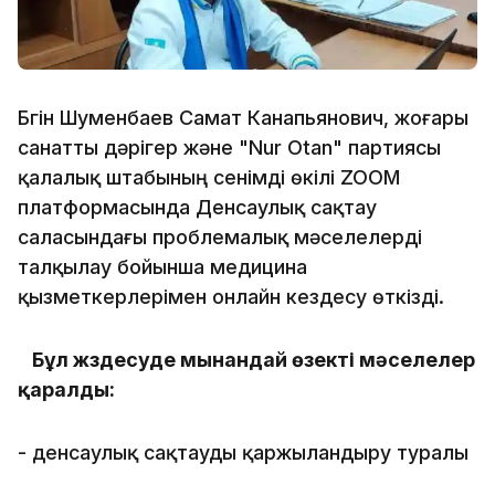
Бүгін Шуменбаев Самат Канапьянович, жоғары
санатты дәрігер және "Nur Otan" партиясы
қалалық штабының сенімді өкілі ZOOM
платформасында Денсаулық сақтау
саласындағы проблемалық мәселелерді
талқылау бойынша медицина
қызметкерлерімен онлайн кездесу өткізді.
⠀
Бұл жүздесуде мынандай өзекті мәселелер
қаралды:
- денсаулық сақтауды қаржыландыру туралы