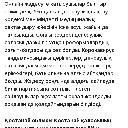
Онлайн жүздесуге қатысушылар былтыр
елімізде қабылданған денсаулық сақтау
кодексі мен міндетті медициналық
сақтандыру жүйесінің іске асуы жайын да
талқылады. Соңғы кездері денсаулық
саласында жүріп жатқан реформалардың
бағыт-бағдары да сөз болды. Коронавирус
пандемиясындағы дәрігерлер, денсаулық
саласындағы қызметкерлердің ерліктері,
ерік-жігері, батырлығына алғыс айтқандар
болды. Жүздесу соңғында алдағы сайлауда
билік партиясына сәттілік тілеген
сайлаушылар ақхалатты абзал жандарды
әрқашан да қолдайтындарын білдірді.
Қостанай облысы Қостанай қаласының