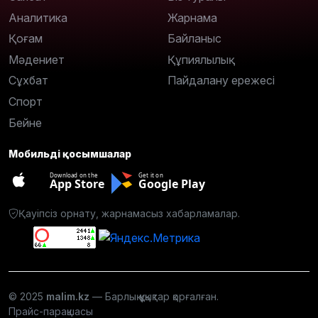
Аналитика
Жарнама
Қоғам
Байланыс
Мәдениет
Құпиялылық
Сұхбат
Пайдалану ережесі
Спорт
Бейне
Мобильді қосымшалар
Download on the
Get it on
App Store
Google Play
Қауіпсіз орнату, жарнамасыз хабарламалар.
© 2025
malim.kz
— Барлық құқықтар қорғалған.
Прайс-парақшасы