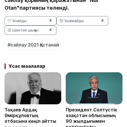
сайлау қорының қаражатынан "Nur
Otan"партиясы төленді.
🤍 Ұнайды
😞 Ұнамайды
0
0
😡 Шектен шыққан
0
#сайлау 2021 Қостанай
Ұқсас мақалалар
Тоқаев Ардақ
Президент Солтүстік
Әмірқұловтың
Қазақстан облысының
отбасына көңіл айтты
90 жылдығымен
құттықтады