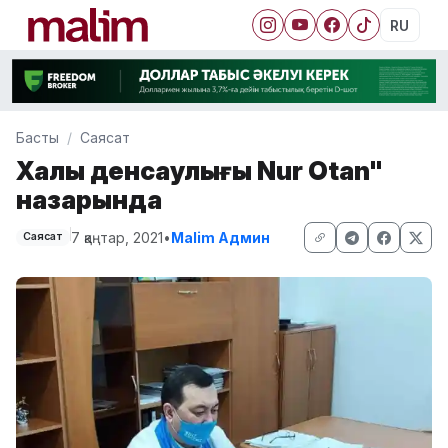
RU
Басты
Саясат
Халық денсаулығы Nur Otan"
назарында
7 қаңтар, 2021
•
Malim Админ
Саясат