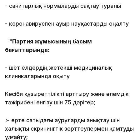
- санитарлық нормаларды сақтау туралы
- коронавируспен ауыр науқастарды оңалту
⠀
"Партия жұмысының басым
бағыттарында:
- шет елдердің жетекші медициналық
клиникаларында оқыту
Кәсіби құзыреттілікті арттыру және әлемдік
тәжірибені енгізу үшін 75 дәрігер;
➢ ерте сатыдағы ауруларды анықтау үшін
халықты скринингтік зерттеулермен қамтуды
ұлғайту;