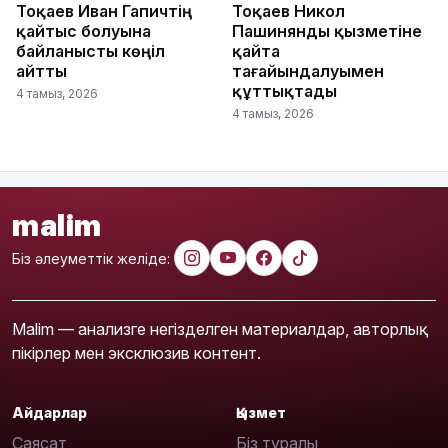
Тоқаев Иван Гапичтің
Тоқаев Никол
қайтыс болуына
Пашинянды қызметіне
байланысты көңіл
қайта
айтты
тағайындалуымен
құттықтады
4 тамыз, 2026
4 тамыз, 2026
malim
Біз әлеуметтік желіде:
Malim — анализге негізделген материалдар, авторлық
пікірлер мен эксклюзив контент.
Айдарлар
Қызмет
Саясат
Біз туралы