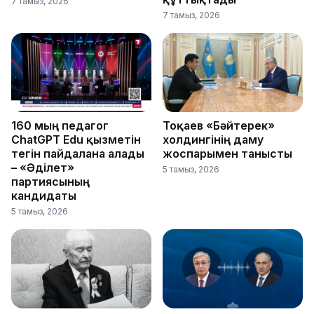
7 тамыз, 2026
7 тамыз, 2026
160 мың педагог
Тоқаев «Бәйтерек»
ChatGPT Edu қызметін
холдингінің даму
тегін пайдалана алады
жоспарымен танысты
– «Әділет»
5 тамыз, 2026
партиясының
кандидаты
5 тамыз, 2026