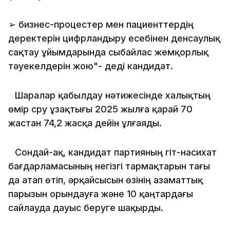
➢ бизнес-процестер мен пациенттердің
деректерін цифрландыру есебінен денсаулық
сақтау ұйымдарында сыбайлас жемқорлық
тәуекелдерін жою"- деді кандидат.
⠀Шаралар қабылдау нәтижесінде халықтың
өмір сүру ұзақтығы 2025 жылға қарай 70
жастан 74,2 жасқа дейін ұлғаяды.
⠀Сондай-ақ, кандидат партияның үгіт-насихат
бағдарламасының негізгі тармақтарын тағы
да атап өтіп, әрқайсысын өзінің азаматтық
парызын орындауға және 10 қаңтардағы
сайлауда дауыс беруге шақырды.