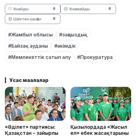
🤍 Ұнайды
😞 Ұнамайды
0
0
😡 Шектен шыққан
0
#Жамбыл облысы
#заңсыздық
#Байзақ ауданы
#әкімдік
#Мемлекеттік сатып алу
#Прокуратура
Ұқсас мақалалар
«Әділет» партиясы:
Қызылордада «Жасыл
Қазақстан – зайырлы
ел» еңбек жасақтарының