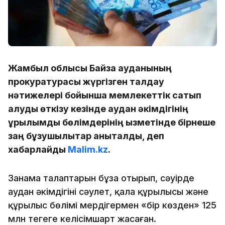
Жамбыл облысы Байзақ ауданының
прокуратурасы жүргізген талдау
нәтижелері бойынша мемлекеттік сатып
алуды өткізу кезінде аудан әкімдігінің
құрылымдық бөлімдерінің қызметінде бірнеше
заң бұзушылықтар анықталды, деп
хабарлайды
Malim.kz
.
Заңнама талаптарын бұза отырып, сәуірде
аудан әкімдігінің сәулет, қала құрылысы және
құрылыс бөлімі мердігермен «бір көзден» 125
млн теңгеге келісімшарт жасаған.