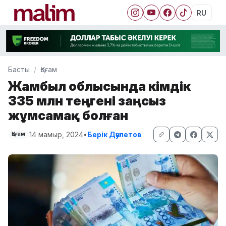
RU
Басты
Қоғам
Жамбыл облысында әкімдік
335 млн теңгені заңсыз
жұмсамақ болған
14 мамыр, 2024
•
Берік Дәулетов
Қоғам