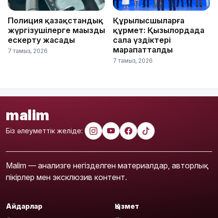
Полиция қазақстандық
Құрылысшыларға
жүргізушілерге маңызды
құрмет: Қызылордада
ескерту жасады
сала үздіктері
марапатталды
7 тамыз, 2026
7 тамыз, 2026
malim
Біз әлеуметтік желіде:
Malim — анализге негізделген материалдар, авторлық
пікірлер мен эксклюзив контент.
Айдарлар
Қызмет