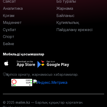
Саясат
Біз туралы
Аналитика
Жарнама
Қоғам
Байланыс
Мәдениет
Құпиялылық
Сұхбат
Пайдалану ережесі
Спорт
Бейне
Мобильді қосымшалар
Download on the
Get it on
App Store
Google Play
Қауіпсіз орнату, жарнамасыз хабарламалар.
© 2025
malim.kz
— Барлық құқықтар қорғалған.