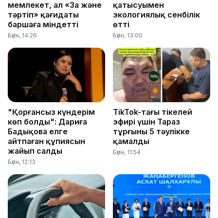
мемлекет, ал «Заң және
қатысуымен
тәртіп» қағидаты
экологиялық сенбілік
баршаға міндетті
өтті
Бүгін, 14:26
Бүгін, 13:00
"Қорғансыз күндерім
TikTok-тағы тікелей
көп болды": Дариға
эфирі үшін Тараз
Бадықова елге
тұрғыны 5 тәулікке
айтпаған құпиясын
қамалды
жайып салды
Бүгін, 11:54
Бүгін, 12:13