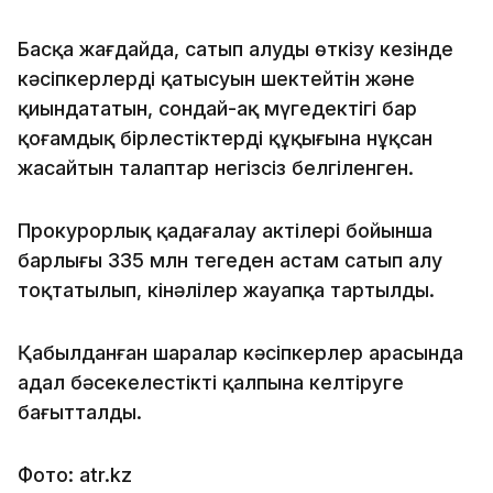
Басқа жағдайда, сатып алуды өткізу кезінде
кәсіпкерлердің қатысуын шектейтін және
қиындататын, сондай-ақ мүгедектігі бар
қоғамдық бірлестіктердің құқығына нұқсан
жасайтын талаптар негізсіз белгіленген.
Прокурорлық қадағалау актілері бойынша
барлығы 335 млн теңгеден астам сатып алу
тоқтатылып, кінәлілер жауапқа тартылды.
Қабылданған шаралар кәсіпкерлер арасында
адал бәсекелестікті қалпына келтіруге
бағытталды.
Фото: atr.kz