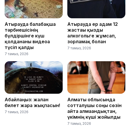
Атырауда балабақша
Атырауда ер адам 12
тәрбиешісінің
жастағы қызды
бүлдіршінге күш
алкогольге жұмсап,
қолданғаны видеоға
зорламақ болған
түсіп қалды
7 тамыз, 2026
7 тамыз, 2026
Абайлаңыз: жалған
Алматы облысында
билет жарға жықпасын!
сотталушы соңғы сөзін
айта алмағандықтан,
7 тамыз, 2026
үкімнің күші жойылды
7 тамыз, 2026