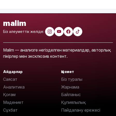
malim
Біз әлеуметтік желіде:
Malim — анализге негізделген материалдар, авторлық
пікірлер мен эксклюзив контент.
Айдарлар
Қызмет
Саясат
Біз туралы
Аналитика
Жарнама
Қоғам
Байланыс
Мәдениет
Құпиялылық
Сұхбат
Пайдалану ережесі