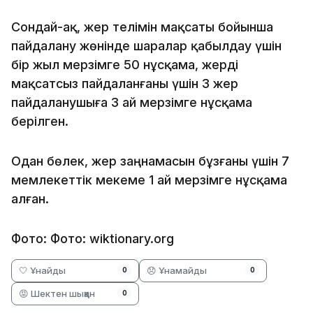
Сондай-ақ, жер телімін мақсаты бойынша
пайдалану жөнінде шаралар қабылдау үшін
бір жыл мерзімге 50 нұсқама, жерді
мақсатсыз пайдаланғаны үшін 3 жер
пайдаланушыға 3 ай мерзімге нұсқама
берілген.
Одан бөлек, жер заңнамасын бұзғаны үшін 7
мемлекеттік мекеме 1 ай мерзімге нұсқама
алған.
Фото: Фото: wiktionary.org
🤍 Ұнайды
😞 Ұнамайды
0
0
😡 Шектен шыққан
0