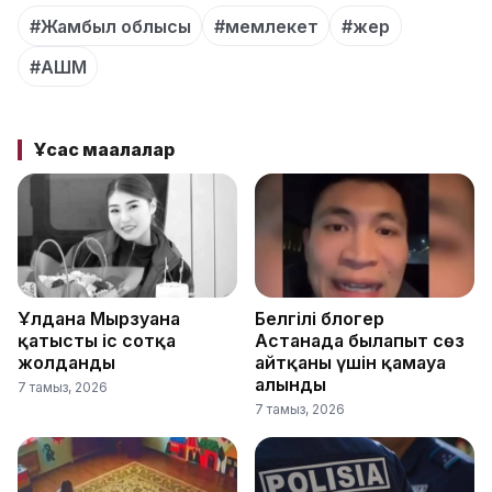
#Жамбыл облысы
#мемлекет
#жер
#АШМ
Ұқсас мақалалар
Ұлдана Мырзуанға
Белгілі блогер
қатысты іс сотқа
Астанада былапыт сөз
жолданды
айтқаны үшін қамауға
алынды
7 тамыз, 2026
7 тамыз, 2026