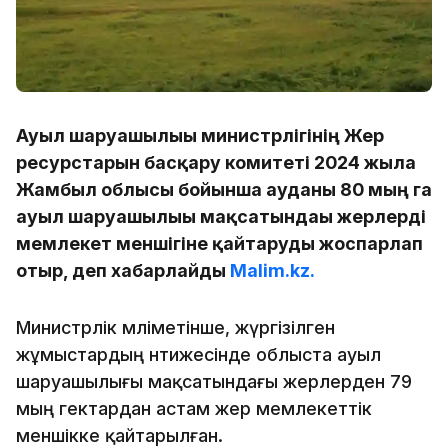
Ауыл шаруашылығы министрлігінің Жер
ресурстарын басқару комитеті 2024 жылға
Жамбыл облысы бойынша ауданы 80 мың га
ауыл шаруашылығы мақсатындағы жерлерді
мемлекет меншігіне қайтаруды жоспарлап
отыр, деп хабарлайды
Malim.kz.
Министрлік мәліметінше, жүргізілген
жұмыстардың нәтижесінде облыста ауыл
шаруашылығы мақсатындағы жерлерден 79
мың гектардан астам жер мемлекеттік
меншікке қайтарылған.