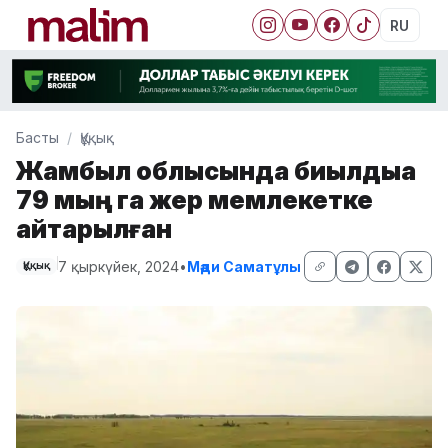
RU
Басты
Құқық
Жамбыл облысында биылдыққа
79 мың га жер мемлекетке
қайтарылған
7 қыркүйек, 2024
•
Мәди Саматұлы
Құқық