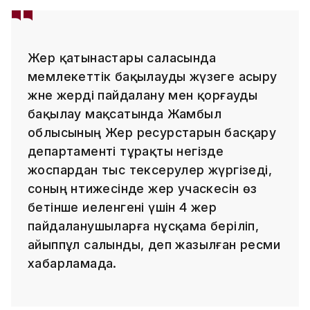
Жер қатынастары саласында
мемлекеттік бақылауды жүзеге асыру
және жерді пайдалану мен қорғауды
бақылау мақсатында Жамбыл
облысының Жер ресурстарын басқару
департаменті тұрақты негізде
жоспардан тыс тексерулер жүргізеді,
соның нәтижесінде жер учаскесін өз
бетінше иеленгені үшін 4 жер
пайдаланушыларға нұсқама беріліп,
айыппұл салынды, деп жазылған ресми
хабарламада.