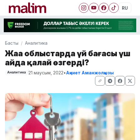
RU
Басты
Аналитика
Жаңа облыстарда үй бағасы үш
айда қалай өзгерді?
21 маусым, 2022
•
Ақниет Аманжолқызы
Аналитика