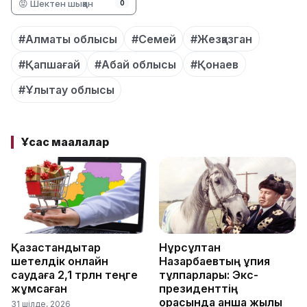
😡 Шектен шыққан
0
#Алматы облысы
#Семей
#Жезқазган
#Қапшағай
#Абай облысы
#Қонаев
#Ұлытау облысы
Ұқсас мақалалар
Қазақстандықтар
Нұрсұлтан
шетелдік онлайн
Назарбаевтың құпия
саудаға 2,1 трлн теңге
тұлпарлары: Экс-
жұмсаған
президенттің
қорасында қанша жылқы
31 шілде, 2026