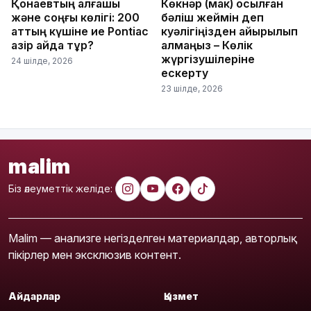
Қонаевтың алғашқы
Көкнәр (мак) қосылған
және соңғы көлігі: 200
бәліш жеймін деп
аттың күшіне ие Pontiac
куәлігіңізден айырылып
қазір қайда тұр?
қалмаңыз – Көлік
жүргізушілеріне
24 шілде, 2026
ескерту
23 шілде, 2026
malim
Біз әлеуметтік желіде:
Malim — анализге негізделген материалдар, авторлық
пікірлер мен эксклюзив контент.
Айдарлар
Қызмет