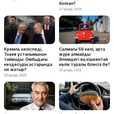
болған?
27 шілде, 2026
Кремль келіспеді,
Салмағы 59 келі, артқа
Тоқаев ұстанымынан
жүре алмайды:
таймады: Омбыдағы
Әлемдегі ең кішкентай
кездесудің астарында
көлік туралы білесіз бе?
не жатыр?
25 шілде, 2026
26 шілде, 2026