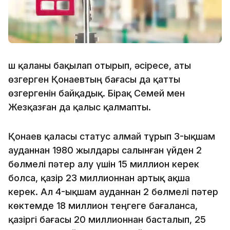
Үш қаланы бақылап отырып, әсіресе, аты
өзгерген Қонаевтың бағасы да қатты
өзгергенін байқадық. Бірақ Семей мен
Жезқазған да қалыс қалмапты.
Қонаев қаласы статус алмай тұрып 3-ықшам
ауданнан 1980 жылдары салынған үйден 2
бөлмелі пәтер алу үшін 15 миллион керек
болса, қазір 23 миллионнан артық ақша
керек. Ал 4-ықшам ауданнан 2 бөлмелі пәтер
көктемде 18 миллион теңгеге бағаланса,
қазіргі бағасы 20 миллионнан басталып, 25