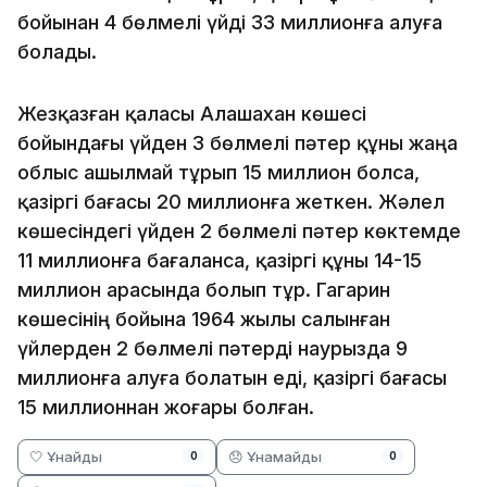
бойынан 4 бөлмелі үйді 33 миллионға алуға
болады.
Жезқазған қаласы Алашахан көшесі
бойындағы үйден 3 бөлмелі пәтер құны жаңа
облыс ашылмай тұрып 15 миллион болса,
қазіргі бағасы 20 миллионға жеткен. Жәлел
көшесіндегі үйден 2 бөлмелі пәтер көктемде
11 миллионға бағаланса, қазіргі құны 14-15
миллион арасында болып тұр. Гагарин
көшесінің бойына 1964 жылы салынған
үйлерден 2 бөлмелі пәтерді наурызда 9
миллионға алуға болатын еді, қазіргі бағасы
15 миллионнан жоғары болған.
🤍 Ұнайды
😞 Ұнамайды
0
0