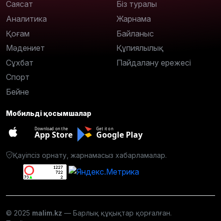
Саясат
Біз туралы
Аналитика
Жарнама
Қоғам
Байланыс
Мәдениет
Құпиялылық
Сұхбат
Пайдалану ережесі
Спорт
Бейне
Мобильді қосымшалар
Download on the
Get it on
App Store
Google Play
Қауіпсіз орнату, жарнамасыз хабарламалар.
© 2025
malim.kz
— Барлық құқықтар қорғалған.