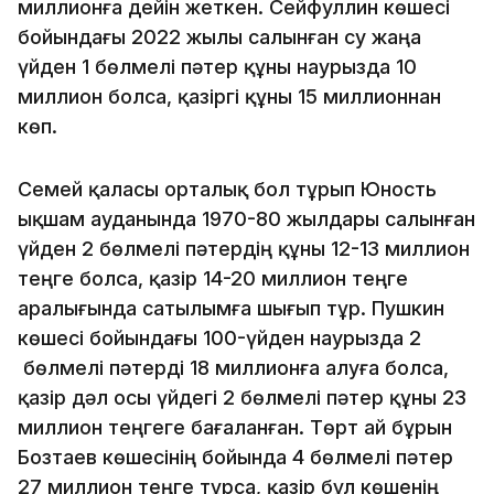
миллионға дейін жеткен. Сейфуллин көшесі
бойындағы 2022 жылы салынған су жаңа
үйден 1 бөлмелі пәтер құны наурызда 10
миллион болса, қазіргі құны 15 миллионнан
көп.
Семей қаласы орталық бол тұрып Юность
ықшам ауданында 1970-80 жылдары салынған
үйден 2 бөлмелі пәтердің құны 12-13 миллион
теңге болса, қазір 14-20 миллион теңге
аралығында сатылымға шығып тұр. Пушкин
көшесі бойындағы 100-үйден наурызда 2
бөлмелі пәтерді 18 миллионға алуға болса,
қазір дәл осы үйдегі 2 бөлмелі пәтер құны 23
миллион теңгеге бағаланған. Төрт ай бұрын
Бозтаев көшесінің бойында 4 бөлмелі пәтер
27 миллион теңге тұрса, қазір бұл көшенің